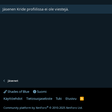
Jäsenen Kride profiilissa ei ole viestejä.
Jäsenet
Shades of Blue
Suomi
Käyttöehdot
Tietosuojaseloste
Tuki
Etusivu
R
S
S
®
Community platform by XenForo
© 2010-2025 XenForo Ltd.