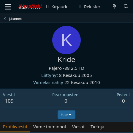
Kirjaudu sisään
Rekisteröidy
Jäsenet
K
Kride
Pajero -88 2,5 TD
Liittynyt
8 Kesäkuu 2005
Viimeksi nähty
22 Kesäkuu 2010
Viestit
Reaktiopisteet
Pisteet
109
0
0
Hae
Profiliviestit
Viime toiminnot
Viestit
Tietoja