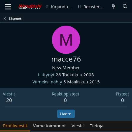
Kirjaudu sisään
Rekisteröidy
Jäsenet
M
macce76
New Member
Liittynyt
26 Toukokuu 2008
Viimeksi nähty
5 Maaliskuu 2015
Viestit
Reaktiopisteet
Pisteet
20
0
0
Hae
Profiliviestit
Viime toiminnot
Viestit
Tietoja