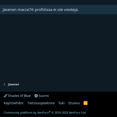
Jäsenen macce76 profiilissa ei ole viestejä.
Jäsenet
Shades of Blue
Suomi
Käyttöehdot
Tietosuojaseloste
Tuki
Etusivu
R
S
S
®
Community platform by XenForo
© 2010-2025 XenForo Ltd.