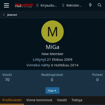
Kirjaudu sisään
Rekisteröidy
Jäsenet
M
MiGa
New Member
Liittynyt
21 Elokuu 2009
Viimeksi nähty
6 Huhtikuu 2014
Viestit
Reaktiopisteet
Pisteet
70
0
0
Hae
Profiliviestit
Viime toiminnot
Viestit
Tietoja