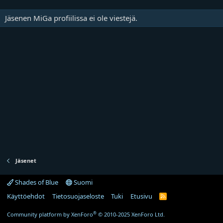
Jäsenen MiGa profiilissa ei ole viestejä.
Jäsenet
Shades of Blue
Suomi
Käyttöehdot
Tietosuojaseloste
Tuki
Etusivu
R
S
S
®
Community platform by XenForo
© 2010-2025 XenForo Ltd.