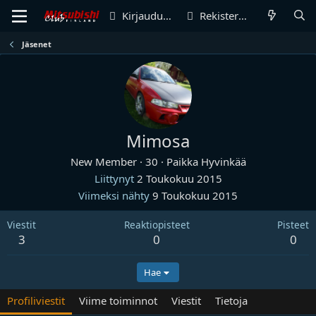
Kirjaudu sisään
Rekisteröidy
Jäsenet
Mimosa
New Member
·
30
·
Paikka
Hyvinkää
Liittynyt
2 Toukokuu 2015
Viimeksi nähty
9 Toukokuu 2015
Viestit
Reaktiopisteet
Pisteet
3
0
0
Hae
Profiliviestit
Viime toiminnot
Viestit
Tietoja