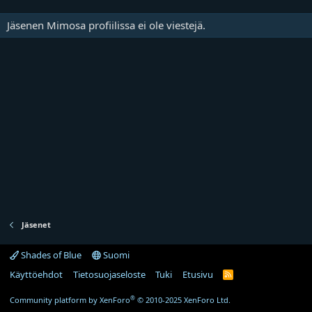
Jäsenen Mimosa profiilissa ei ole viestejä.
Jäsenet
Shades of Blue
Suomi
Käyttöehdot
Tietosuojaseloste
Tuki
Etusivu
R
S
S
®
Community platform by XenForo
© 2010-2025 XenForo Ltd.