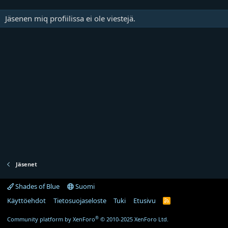
Jäsenen miq profiilissa ei ole viestejä.
Jäsenet
Shades of Blue
Suomi
Käyttöehdot
Tietosuojaseloste
Tuki
Etusivu
R
S
S
®
Community platform by XenForo
© 2010-2025 XenForo Ltd.