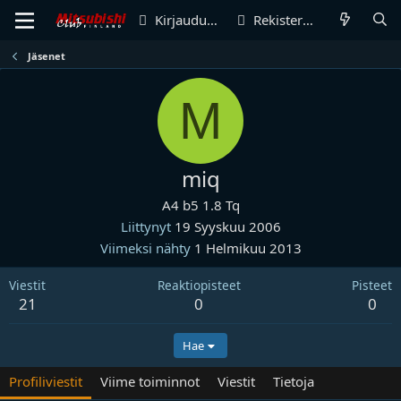
Kirjaudu sisään
Rekisteröidy
Jäsenet
M
miq
A4 b5 1.8 Tq
Liittynyt
19 Syyskuu 2006
Viimeksi nähty
1 Helmikuu 2013
Viestit
Reaktiopisteet
Pisteet
21
0
0
Hae
Profiliviestit
Viime toiminnot
Viestit
Tietoja