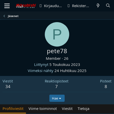
Kirjaudu sisään
Rekisteröidy
Jäsenet
P
pete78
Member
·
26
Liittynyt
5 Toukokuu 2023
Viimeksi nähty
24 Huhtikuu 2025
Viestit
Reaktiopisteet
Pisteet
34
7
8
Hae
Profiliviestit
Viime toiminnot
Viestit
Tietoja