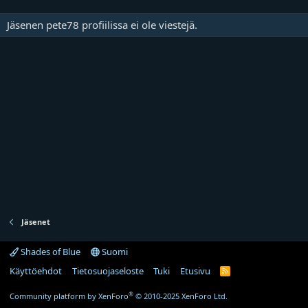
Jäsenen pete78 profiilissa ei ole viestejä.
Jäsenet
Shades of Blue
Suomi
Käyttöehdot
Tietosuojaseloste
Tuki
Etusivu
R
S
S
®
Community platform by XenForo
© 2010-2025 XenForo Ltd.