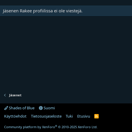
Jäsenen Rakee profiilissa ei ole viestejä.
Jäsenet
Shades of Blue
Suomi
Käyttöehdot
Tietosuojaseloste
Tuki
Etusivu
R
S
S
®
Community platform by XenForo
© 2010-2025 XenForo Ltd.