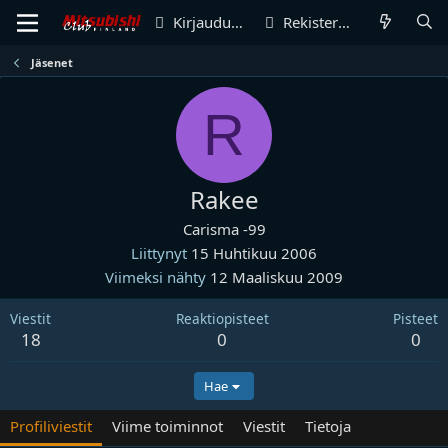
Kirjaudu sisään
Rekisteröidy
Jäsenet
R
Rakee
Carisma -99
Liittynyt
15 Huhtikuu 2006
Viimeksi nähty
12 Maaliskuu 2009
Viestit
Reaktiopisteet
Pisteet
18
0
0
Hae
Profiliviestit
Viime toiminnot
Viestit
Tietoja