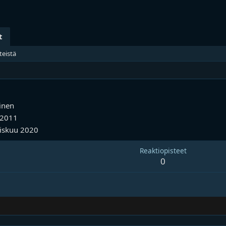
t
teistä
inen
 2011
iskuu 2020
Reaktiopisteet
0