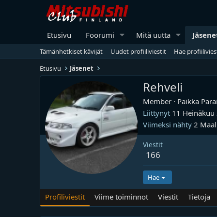
Etusivu
Foorumi
Mitä uutta
Jäsene
Tämänhetkiset kävijät
Uudet profiiliviestit
Hae profiilivies
Etusivu
Jäsenet
Rehveli
Member
·
Paikka
Para
Liittynyt
11 Heinäkuu
Viimeksi nähty
2 Maal
Viestit
166
Hae
Profiliviestit
Viime toiminnot
Viestit
Tietoja