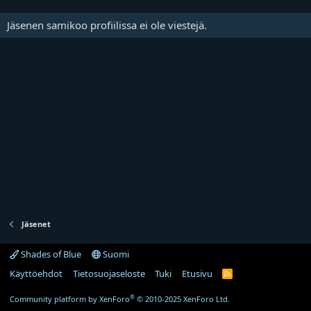
Jäsenen samikoo profiilissa ei ole viestejä.
Jäsenet
Shades of Blue
Suomi
Käyttöehdot
Tietosuojaseloste
Tuki
Etusivu
R
S
S
®
Community platform by XenForo
© 2010-2025 XenForo Ltd.