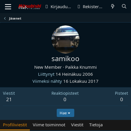
Kirjaudu sisään
Rekisteröidy
Jäsenet
samikoo
New Member
·
Paikka
Knummi
Liittynyt
14 Heinäkuu 2006
Viimeksi nähty
16 Lokakuu 2017
Viestit
Reaktiopisteet
Pisteet
21
0
0
Hae
Profiliviestit
Viime toiminnot
Viestit
Tietoja