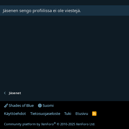
Jäsenen sengo profiilissa ei ole viestejä.
Jäsenet
Shades of Blue
Suomi
Käyttöehdot
Tietosuojaseloste
Tuki
Etusivu
R
S
S
®
Community platform by XenForo
© 2010-2025 XenForo Ltd.