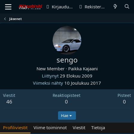
Kirjaudu sisään
Rekisteröidy
Jäsenet
sengo
New Member
·
Paikka
Kajaani
Liittynyt
29 Elokuu 2009
Viimeksi nähty
10 Joulukuu 2017
Viestit
Reaktiopisteet
Pisteet
46
0
0
Hae
Profiliviestit
Viime toiminnot
Viestit
Tietoja