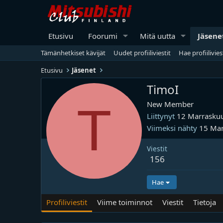
Etusivu
Foorumi
Mitä uutta
Jäsene
Tämänhetkiset kävijät
Uudet profiiliviestit
Hae profiilivies
Etusivu
Jäsenet
TimoI
T
New Member
Liittynyt
12 Marrasku
Viimeksi nähty
15 Ma
Viestit
156
Hae
Profiliviestit
Viime toiminnot
Viestit
Tietoja