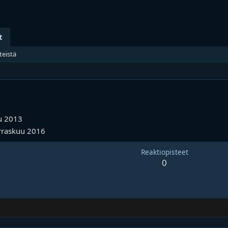
t
teistä
u 2013
rraskuu 2016
Reaktiopisteet
0