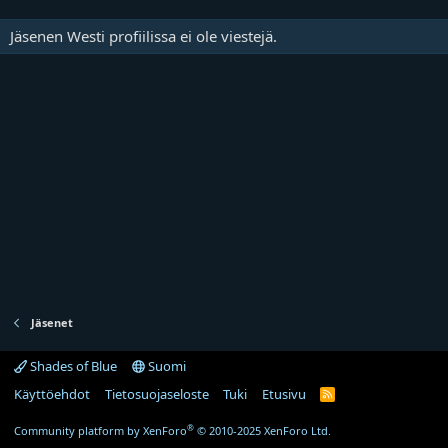
Jäsenen Westi profiilissa ei ole viestejä.
Jäsenet
Shades of Blue
Suomi
Käyttöehdot
Tietosuojaseloste
Tuki
Etusivu
R
S
S
®
Community platform by XenForo
© 2010-2025 XenForo Ltd.