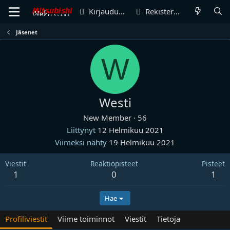
Kirjaudu sisään
Rekisteröidy
Jäsenet
W
Westi
New Member
·
56
Liittynyt
12 Helmikuu 2021
Viimeksi nähty
19 Helmikuu 2021
Viestit
Reaktiopisteet
Pisteet
1
0
1
Hae
Profiliviestit
Viime toiminnot
Viestit
Tietoja