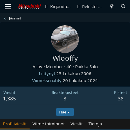
Kirjaudu sisään
Rekisteröidy
Jäsenet
Wlooffy
Active Member
·
40
·
Paikka
Salo
Liittynyt
25 Lokakuu 2006
Viimeksi nähty
20 Lokakuu 2024
Viestit
Reaktiopisteet
Pisteet
1,385
3
38
Hae
Profiliviestit
Viime toiminnot
Viestit
Tietoja