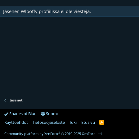
Jäsenen Wlooffy profiilissa ei ole viestejä.
Jäsenet
Shades of Blue
Suomi
Käyttöehdot
Tietosuojaseloste
Tuki
Etusivu
R
S
S
®
Community platform by XenForo
© 2010-2025 XenForo Ltd.