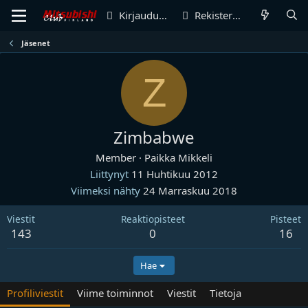
Kirjaudu sisään
Rekisteröidy
Jäsenet
Z
Zimbabwe
Member
·
Paikka
Mikkeli
Liittynyt
11 Huhtikuu 2012
Viimeksi nähty
24 Marraskuu 2018
Viestit
Reaktiopisteet
Pisteet
143
0
16
Hae
Profiliviestit
Viime toiminnot
Viestit
Tietoja