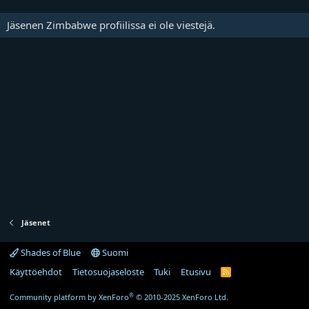
Jäsenen Zimbabwe profiilissa ei ole viestejä.
Jäsenet
Shades of Blue
Suomi
Käyttöehdot
Tietosuojaseloste
Tuki
Etusivu
R
S
S
®
Community platform by XenForo
© 2010-2025 XenForo Ltd.