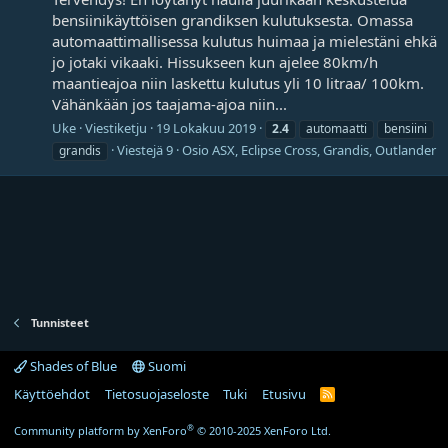
bensiinikäyttöisen grandiksen kulutuksesta. Omassa
automaattimallisessa kulutus huimaa ja mielestäni ehkä
jo jotaki vikaaki. Hissukseen kun ajelee 80km/h
maantieajoa niin laskettu kulutus yli 10 litraa/ 100km.
Vähänkään jos taajama-ajoa niin...
Uke
Viestiketju
19 Lokakuu 2019
2.4
automaatti
bensiini
Viestejä 9
Osio
ASX, Eclipse Cross, Grandis, Outlander
grandis
Tunnisteet
Shades of Blue
Suomi
Käyttöehdot
Tietosuojaseloste
Tuki
Etusivu
R
S
S
®
Community platform by XenForo
© 2010-2025 XenForo Ltd.