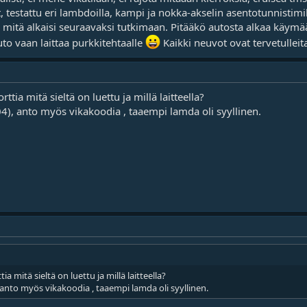
 testattu eri lambdoilla, kampi ja nokka-akselin asentotunnistimill
ä mitä alkaisi seuraavaksi tutkimaan. Pitääkö autosta alkaa käymää
to vaan laittaa purkkitehtaalle
Kaikki neuvot ovat tervetulleita
ttia mitä sieltä on luettu ja millä laitteella?
04), anto myös vikakoodia , taaempi lamda oli syyllinen.
ia mitä sieltä on luettu ja millä laitteella?
, anto myös vikakoodia , taaempi lamda oli syyllinen.