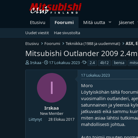
Etusivu
Foorumi
Mitä uutta
Jäsenet
Uudet viestit
Hae sivustolta
Etusivu
Foorumi
Tekniikka (1988 ja uudemmat)
ASX, E
Mitsubishi Outlander 2009 2.4mi
V
A
T
Irskaa
17 Lokakuu 2023
2.4
4b12
bensa
mits
i
l
u
e
o
n
17 Lokakuu 2023
s
i
n
I
t
t
i
Moro
i
u
s
Löytyisköhän tältä foorumi
k
s
t
vuosimallin outlanderi, aj
e
p
e
satunnainen ja yleensä kyl
t
ä
e
Irskaa
jatkuvasti eikä sammu kuin
j
i
t
New Member
miten asiaa lähtisi tutkim
u
v
Liittynyt
28 Elokuu 2017
n
ä
mahdollisesti johtua.
a
m
l
ä
Auto toimii muuten normaali