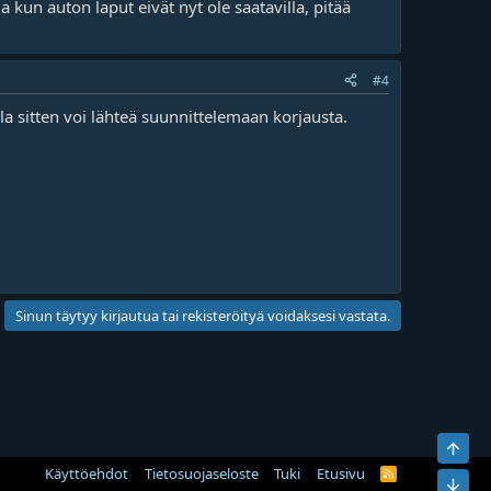
 kun auton laput eivät nyt ole saatavilla, pitää
#4
lla sitten voi lähteä suunnittelemaan korjausta.
Sinun täytyy kirjautua tai rekisteröityä voidaksesi vastata.
Ylös
Käyttöehdot
Tietosuojaseloste
Tuki
Etusivu
R
Bot
S