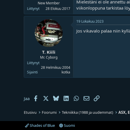
Mielestäni ei ole annettu a
New Member
viikonloppuna tarkistaa löyt
Liittynyt
28 Elokuu 2017
19 Lokakuu 2023
Jos vikavalo palaa niin kyl
T. Kiili
Mr. Cyborg
Liittynyt
28 Helmikuu 2004
Sijainti
kotka
Facebook
X
Bluesky
LinkedIn
WhatsApp
Sähköposti
Linkki
Jaa
Etusivu
Foorumi
Tekniikka (1988 ja uudemmat)
ASX, E
Shades of Blue
Suomi