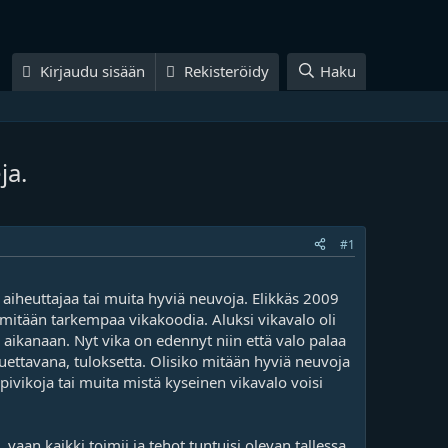
Kirjaudu sisään
Rekisteröidy
Haku
ja.
#1
aiheuttajaa tai muita hyviä neuvoja. Elikkäs 2009
 mitään tarkempaa vikakoodia. Aluksi vikavalo oli
aikanaan. Nyt vika on edennyt niin että valo palaa
uettavana, tuloksetta. Olisiko mitään hyviä neuvoja
ivikoja tai muita mistä kyseinen vikavalo voisi
vaan kaikki toimii ja tehot tuntuisi olevan tallessa.