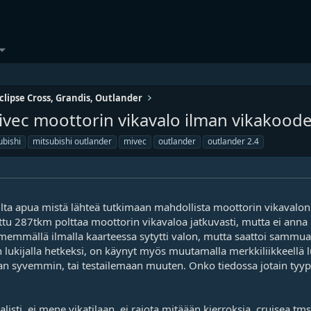
clipse Cross, Grandis, Outlander
vec moottorin vikavalo ilman vikakoode
ubishi
mitsubishi outlander
mivec
outlander
outlander 2.4
lta apua mistä lähteä tutkimaan mahdollista moottorin vikavalon 
ettu 287tkm polttaa moottorin vikavaloa jatkuvasti, mutta ei anna
memmällä ilmalla kaarteessa sytytti valon, mutta saattoi sammua 
 lukijalla hetkeksi, on käynyt myös muutamalla merkkiliikkeellä l
aan syvemmin, tai testailemaan muuten. Onko tiedossa jotain tyypp
sti, ei mene vikatilaan, ei rajota mitäään kierroksia, cruisea tms. 