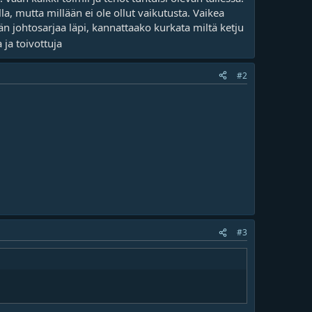
a, mutta millään ei ole ollut vaikutusta. Vaikea
n johtosarjaa läpi, kannattaako kurkata miltä ketju
 ja toivottuja
#2
#3