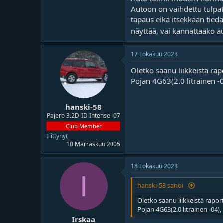
o
ä
Autoon on vaihdettu tulpat,
i
r
tapaus eikä itsekkään tied
t
ä
t
näyttää, vai kannattaako au
a
j
17 Lokakuu 2023
a
Oletko saanu liikkeistä rapor
Pojan 4G63(2.0 litrainen -
hanski-58
Pajero 3.2D-ID Intense -07
Club Member
Liittynyt
10 Marraskuu 2005
18 Lokakuu 2023
I
hanski-58 sanoi
Oletko saanu liikkeistä raportt
Pojan 4G63(2.0 litrainen -04)
Irskaa