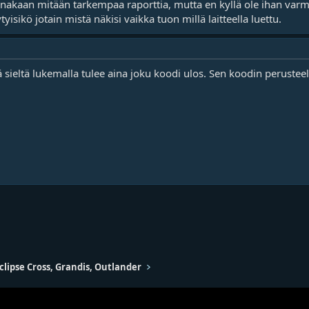
inakaan mitään tarkempaa raporttia, mutta en kyllä ole ihan varma
yisikö jotain mistä näkisi vaikka tuon millä laitteella luettu.
lä sieltä lukemalla tulee aina joku koodi ulos. Sen koodin perustee
clipse Cross, Grandis, Outlander