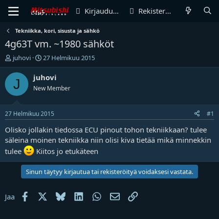
Kirjaudu sisään
Rekisteröidy
Tekniikka, kori, sisusta ja sähkö
4g63T vm. ~1980 sähköt
V
A
juhovi
27 Helmikuu 2015
i
l
e
o
juhovi
J
s
i
New Member
t
t
i
u
k
s
27 Helmikuu 2015
#1
e
p
t
ä
Olisko jollakin tiedossa ECU pinout tohon tekniikkaan? tulee
j
i
säleina moinen tekniikka niin olisi kiva tietää mikä minnekkin
u
v
tulee
Kiitos jo etukäteen
n
ä
a
m
Sinun täytyy kirjautua tai rekisteröityä voidaksesi vastata.
l
ä
o
ä
i
r
Facebook
X
Bluesky
LinkedIn
WhatsApp
Sähköposti
Linkki
Jaa
t
ä
t
a