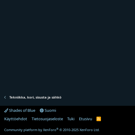
j
a
Tekniikka, kori, sisusta ja sähkö
Shades of Blue
Suomi
Käyttöehdot
Tietosuojaseloste
Tuki
Etusivu
R
S
S
®
Community platform by XenForo
© 2010-2025 XenForo Ltd.