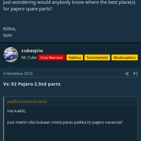
Just wondering would anybody know where the best place(s)
j
for pajero spare parts?
a
Kiitos,
tom
cubeqtio
Mr. Cube
Club Member
Hallitus
Toimihenkilö
Moderaattori
4 Heinäkuu 2016
#2
Vs: 92 Pajero 2.5td parts
padfoot.hound sanoi
Hei kaikki,
Just mietin olisi kukaan mistä paras paikka (t) pajero varaosia?