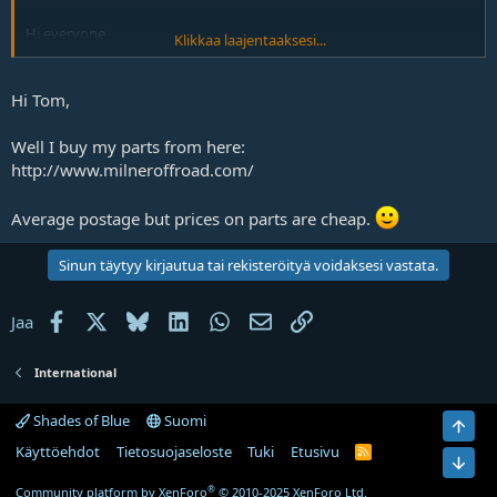
Hi everyone,
Klikkaa laajentaaksesi...
Just wondering would anybody know where the best place(s) for
pajero spare parts?
Hi Tom,
Well I buy my parts from here:
Kiitos,
http://www.milneroffroad.com/
tom
Average postage but prices on parts are cheap.
Sinun täytyy kirjautua tai rekisteröityä voidaksesi vastata.
Facebook
X
Bluesky
LinkedIn
WhatsApp
Sähköposti
Linkki
Jaa
International
Shades of Blue
Suomi
Ylös
Käyttöehdot
Tietosuojaseloste
Tuki
Etusivu
R
Bot
S
S
®
Community platform by XenForo
© 2010-2025 XenForo Ltd.