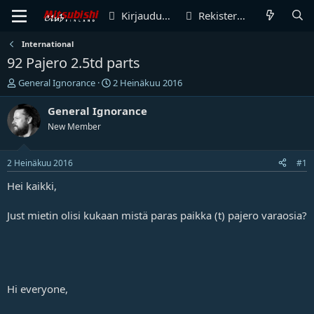
Kirjaudu sisään
Rekisteröidy
International
92 Pajero 2.5td parts
V
A
General Ignorance
2 Heinäkuu 2016
i
l
e
o
General Ignorance
s
i
New Member
t
t
i
u
k
s
2 Heinäkuu 2016
#1
e
p
t
ä
Hei kaikki,
j
i
u
v
Just mietin olisi kukaan mistä paras paikka (t) pajero varaosia?
n
ä
a
m
l
ä
o
ä
i
r
t
ä
Hi everyone,
t
a