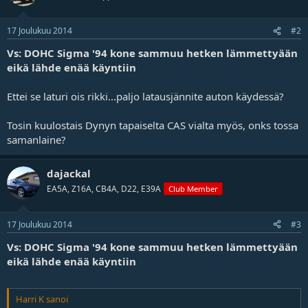
17 Joulukuu 2014
#2
Vs: DOHC Sigma '94 kone sammuu hetken lämmettyään
eikä lähde enää käyntiin
Ettei se laturi ois rikki...paljo latausjännite auton käydessä?
Tosin kuulostais Dynyn tapaiselta CAS vialta myös, onks tossa
samanlaine?
dajackal
EA5A, Z16A, CB4A, D22, E39A
Club Member
17 Joulukuu 2014
#3
Vs: DOHC Sigma '94 kone sammuu hetken lämmettyään
eikä lähde enää käyntiin
Harri K sanoi