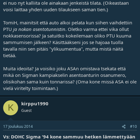
ei nuo nyt kalliita ole ainakaan jenkeistä tilata. (Oikeastaan
voisi laittaa yhden uuden tilaukseen saman tien.)
TomiH, mainitsit että auto alkoi pelata kun siihen vaihdettiin
PTU
ja nokan asentotunnistin
. Oletko varma ettei vika ollut
nokkasensorissa? Ja satuitko kokeilemaan oliko PTU kuuma
sammumisen jälkeen? Käsittääkseni jos se hajoaa tuolla
tavalla niin sen pitäis "ylikuumentua", mutta mistä näitä
tietää.
Muita ideoita? Ja voisiko joku ASAn omistava tsekata että
mikä on Sigman kampiakselin asentoanturin osanumero,
olisikohan sama kuin tonnarissa? (Oma kone missä ASA ei ole
vielä viritelty toimintaan.)
kirppu1990
K
Guest
17 Joulukuu 2014
#10
Vs: DOHC Sigma '94 kone sammuu hetken lämmettyään