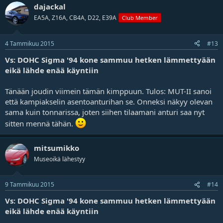
dajackal
EA5A, Z16A, CB4A, D22, E39A
Club Member
4 Tammikuu 2015
#13
Vs: DOHC Sigma '94 kone sammuu hetken lämmettyään
eikä lähde enää käyntiin
Tänään joudin viimein tämän kimppuun. Tulos: MUT-II sanoi
että kampiakselin asentoanturihan se. Onneksi näkyy olevan
sama kuin tonnarissa, joten siihen tilaamani anturi saa nyt
sitten mennä tähän.
mitsumikko
Museoikä lähestyy
9 Tammikuu 2015
#14
Vs: DOHC Sigma '94 kone sammuu hetken lämmettyään
eikä lähde enää käyntiin