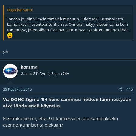
DaJackal sanoi
Tänään joudin viimein tämän kimppuun. Tulos: MUT-II sanoi että
kampiakselin asentoanturihan se. Onneksi näkyy olevan sama kuin
tonnarissa, joten siihen tilaamani anturi saa nyt sitten mennä tähän.
:-*
korsma
Galant GTi Dyn-4, Sigma 24v
28 Kesäkuu 2015
#15
Vs: DOHC Sigma '94 kone sammuu hetken lämmettyään
eikä lähde enää käyntiin
Käsitinkö oikein, että -91 koneessa ei tätä kampiakselin
asennontunnistinta olekaan?