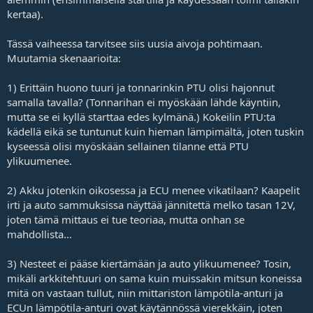
kertaa).
Tässä vaiheessa tarvitsee siis uusia aivoja pohtimaan.
Muutamia skenaarioita:
1) Erittäin huono tuuri ja tonnarinkin PTU olisi hajonnut
samalla tavalla? (Tonnarihan ei myöskään lähde käyntiin,
mutta se ei kyllä starttaa edes kylmänä.) Kokeilin PTU:ta
kädellä eikä se tuntunut kuin hieman lämpimältä, joten tuskin
kyseessä olisi myöskään sellainen tilanne että PTU
ylikuumenee.
2) Akku jotenkin oikosessa ja ECU menee vikatilaan? Kaapelit
irti ja auto sammuksissa näyttää jännitettä melko tasan 12V,
joten tämä mittaus ei tue teoriaa, mutta onhan se
mahdollista...
3) Nesteet ei pääse kiertämään ja auto ylikuumenee? Tosin,
mikäli arkkitehtuuri on sama kuin muissakin mitsun koneissa
mitä on vastaan tullut, niin mittariston lämpötila-anturi ja
ECUn lämpötila-anturi ovat käytännössä vierekkäin, joten