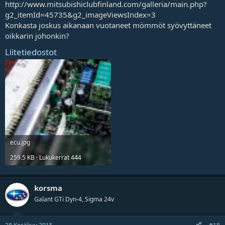
http://www.mitsubishiclubfinland.com/galleria/main.php?
g2_itemId=45735&g2_imageViewsIndex=3
Konkasta joskus aikanaan vuotaneet mömmöt syövyttäneet
oikkarin johonkin?
Liitetiedostot
ecu.jpg
259.5 KB · Lukukerrat 444
korsma
Galant GTi Dyn-4, Sigma 24v