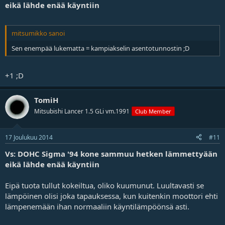
eikä lähde enää käyntiin
mitsumikko sanoi
Sen enempää lukematta = kampiakselin asentotunnostin ;D
+1 ;D
TomiH
Mitsubishi Lancer 1.5 GLi vm.1991
Club Member
17 Joulukuu 2014
#11
Vs: DOHC Sigma '94 kone sammuu hetken lämmettyään
eikä lähde enää käyntiin
Eipä tuota tullut kokeiltua, oliko kuumunut. Luultavasti se
lämpöinen olisi joka tapauksessa, kun kuitenkin moottori ehti
lämpenemään ihan normaaliin käyntilämpöönsä asti.