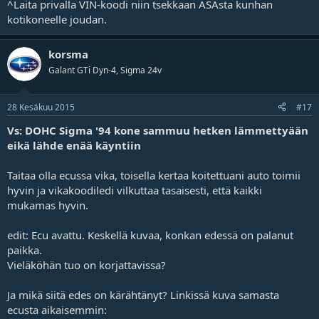
^Laita privalla VIN-koodi niin tsekkaan ASAsta kunhan
kotikoneelle joudan.
korsma
Galant GTi Dyn-4, Sigma 24v
28 Kesäkuu 2015
#17
Vs: DOHC Sigma '94 kone sammuu hetken lämmettyään
eikä lähde enää käyntiin
Taitaa olla ecussa vika, toisella kertaa koitettuani auto toimii
hyvin ja vikakoodiledi vilkuttaa tasaisesti, että kaikki
mukamas hyvin.
edit: Ecu avattu. Keskellä kuvaa, konkan edessä on palanut
paikka.
Vieläköhän tuo on korjattavissa?
Ja mikä siitä edes on kärähtänyt? Linkissä kuva samasta
ecusta aikaisemmin: