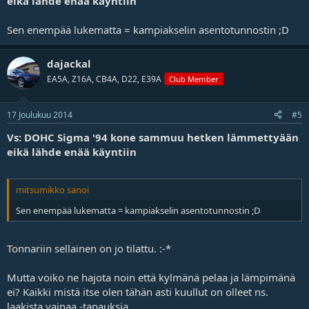
eikä lähde enää käyntiin
Sen enempää lukematta = kampiakselin asentotunnostin ;D
dajackal
EA5A, Z16A, CB4A, D22, E39A
Club Member
17 Joulukuu 2014
#5
Vs: DOHC Sigma '94 kone sammuu hetken lämmettyään
eikä lähde enää käyntiin
mitsumikko sanoi
Sen enempää lukematta = kampiakselin asentotunnostin ;D
Tonnariin sellainen on jo tilattu. :-*
Mutta voiko ne hajota noin että kylmänä pelaa ja lämpimänä
ei? Kaikki mistä itse olen tähän asti kuullut on olleet ns.
laakista vainaa -tapauksia.