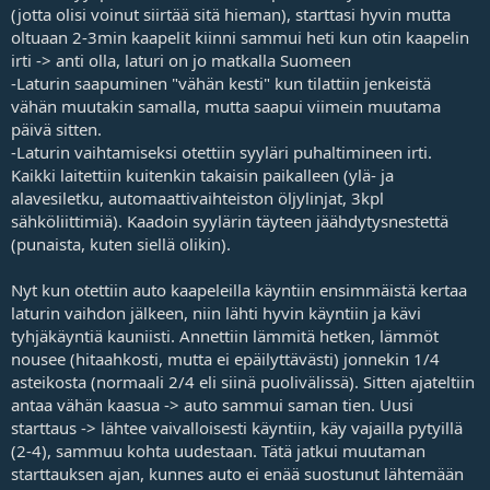
t
(jotta olisi voinut siirtää sitä hieman), starttasi hyvin mutta
a
oltuaan 2-3min kaapelit kiinni sammui heti kun otin kaapelin
j
irti -> anti olla, laturi on jo matkalla Suomeen
a
-Laturin saapuminen "vähän kesti" kun tilattiin jenkeistä
vähän muutakin samalla, mutta saapui viimein muutama
päivä sitten.
-Laturin vaihtamiseksi otettiin syyläri puhaltimineen irti.
Kaikki laitettiin kuitenkin takaisin paikalleen (ylä- ja
alavesiletku, automaattivaihteiston öljylinjat, 3kpl
sähköliittimiä). Kaadoin syylärin täyteen jäähdytysnestettä
(punaista, kuten siellä olikin).
Nyt kun otettiin auto kaapeleilla käyntiin ensimmäistä kertaa
laturin vaihdon jälkeen, niin lähti hyvin käyntiin ja kävi
tyhjäkäyntiä kauniisti. Annettiin lämmitä hetken, lämmöt
nousee (hitaahkosti, mutta ei epäilyttävästi) jonnekin 1/4
asteikosta (normaali 2/4 eli siinä puolivälissä). Sitten ajateltiin
antaa vähän kaasua -> auto sammui saman tien. Uusi
starttaus -> lähtee vaivalloisesti käyntiin, käy vajailla pytyillä
(2-4), sammuu kohta uudestaan. Tätä jatkui muutaman
starttauksen ajan, kunnes auto ei enää suostunut lähtemään