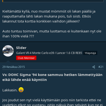
Kieltämättä kyllä, nuo mustat mömmöt oli lakan päällä ja
raaputtamalla lähti lakan mukana pois, tuli siisti. Etkös
lakannut tota korttia konkkien vaihdon jälkeen?
Auto tuntuu toimivan, mutta luottamus ei kuitenkaan nyt ole
ihan 100% vielä ???
Slider
Galant VR-4 Monte Carlo e39 / Lancer 1.6 CB RE85
Ylläpitäjä
Club Member
29 Kesäkuu 2015
#21
Vs: DOHC Sigma '94 kone sammuu hetken lämmettyään
eikä lähde enää käyntiin
Lakkasin.
Jos joudut sen nyt vielä käyttämään pois niin tarkista ettei ne
uudetkin elkot oo vuotanu, pitäs näkyä ihan selvästi kun ne ei