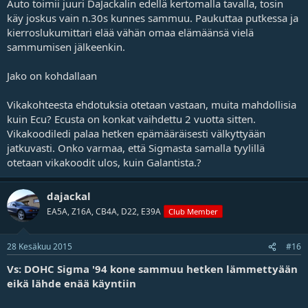
Auto toimii juuri DaJackalin edellä kertomalla tavalla, tosin
käy joskus vain n.30s kunnes sammuu. Paukuttaa putkessa ja
kierroslukumittari elää vähän omaa elämäänsä vielä
sammumisen jälkeenkin.
Jako on kohdallaan
Vikakohteesta ehdotuksia otetaan vastaan, muita mahdollisia
kuin Ecu? Ecusta on konkat vaihdettu 2 vuotta sitten.
Vikakoodiledi palaa hetken epämääräisesti välkyttyään
jatkuvasti. Onko varmaa, että Sigmasta samalla tyylillä
otetaan vikakoodit ulos, kuin Galantista.?
dajackal
EA5A, Z16A, CB4A, D22, E39A
Club Member
28 Kesäkuu 2015
#16
Vs: DOHC Sigma '94 kone sammuu hetken lämmettyään
eikä lähde enää käyntiin