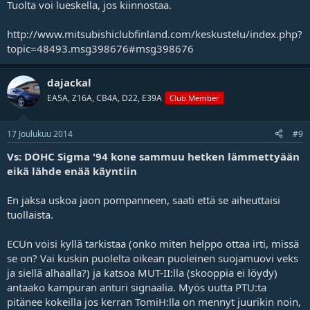
Tuolta voi lueskella, jos kiinnostaa.
http://www.mitsubishiclubfinland.com/keskustelu/index.php?
topic=48493.msg398676#msg398676
dajackal
EA5A, Z16A, CB4A, D22, E39A
Club Member
17 Joulukuu 2014
#9
Vs: DOHC Sigma '94 kone sammuu hetken lämmettyään
eikä lähde enää käyntiin
En jaksa uskoa jaon pompanneen, saati että se aiheuttaisi
tuollaista.
ECUn voisi kyllä tarkistaa (onko miten helppo ottaa irti, missä
se on? Vai kuskin puolelta oikean puoleinen suojamuovi veks
ja siellä alhaalla?) ja katsoa MUT-II:lla (skooppia ei löydy)
antaako kampuran anturi signaalia. Myös uutta PTU:ta
pitänee kokeilla jos kerran TomiH:lla on mennyt juurikin noin,