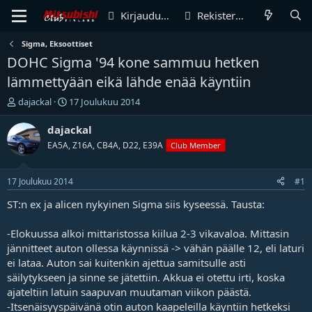
Kirjaudu sisään
Rekisteröidy
Sigma, Eksoottiset
DOHC Sigma '94 kone sammuu hetken
lämmettyään eikä lähde enää käyntiin
V
A
dajackal
17 Joulukuu 2014
i
l
e
o
dajackal
s
i
EA5A, Z16A, CB4A, D22, E39A
Club Member
t
t
i
u
k
s
17 Joulukuu 2014
#1
e
p
t
ä
ST:n ex ja alicen nykyinen Sigma siis kyseessä. Tausta:
j
i
u
v
-Elokuussa alkoi mittaristossa kiilua 2-3 vikavaloa. Mittasin
n
ä
jännitteet auton ollessa käynnissä -> vähän päälle 12, eli laturi
a
m
ei lataa. Auton sai kuitenkin ajettua samitsulle asti
l
ä
säilytykseen ja sinne se jätettiin. Akkua ei otettu irti, koska
o
ä
i
r
ajateltiin latuin saapuvan muutaman viikon päästä.
t
ä
-Itsenäisyyspäivänä otin auton kaapeleilla käyntiin hetkeksi