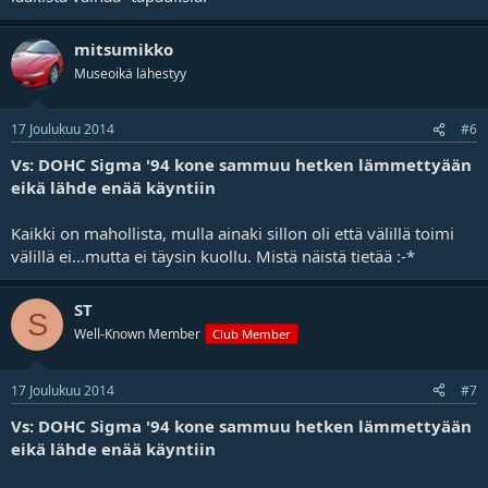
mitsumikko
Museoikä lähestyy
17 Joulukuu 2014
#6
Vs: DOHC Sigma '94 kone sammuu hetken lämmettyään
eikä lähde enää käyntiin
Kaikki on mahollista, mulla ainaki sillon oli että välillä toimi
välillä ei...mutta ei täysin kuollu. Mistä näistä tietää :-*
ST
S
Well-Known Member
Club Member
17 Joulukuu 2014
#7
Vs: DOHC Sigma '94 kone sammuu hetken lämmettyään
eikä lähde enää käyntiin