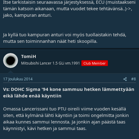
Itse tarkistaisin seuraavassa järjestyksessä, ECU (muistaakseni
tämän katsoin aikanaan, mutta vuodet tekee tehtävänsä..)->,
jako, kampuran anturi.
Ja kyllä tuo kampuran anturi voi myös tuollaistakin tehdä,
mutta sen toiminnanhan näät heti skoopilla.
TomiH
Mitsubishi Lancer 1.5 GLi vm.1991
Club Member
17 Joulukuu 2014
#8
Vs: DOHC Sigma '94 kone sammuu hetken lämmettyään
eikä lähde enää käyntiin
Omassa Lancerissani tuo PTU oireili viime vuoden kesällä
siten, että kylmänä lähti käyntiin ja toimi ongelmitta jonkin
aikaa kunnes sammui lennosta. Ja jonkin ajan päästä taas
käynnistyi, kävi hetken ja sammui taas.