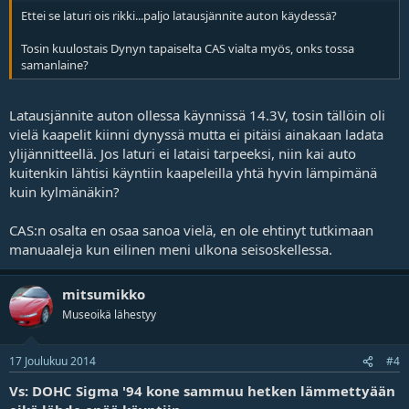
Ettei se laturi ois rikki...paljo latausjännite auton käydessä?
Tosin kuulostais Dynyn tapaiselta CAS vialta myös, onks tossa
samanlaine?
Latausjännite auton ollessa käynnissä 14.3V, tosin tällöin oli
vielä kaapelit kiinni dynyssä mutta ei pitäisi ainakaan ladata
ylijännitteellä. Jos laturi ei lataisi tarpeeksi, niin kai auto
kuitenkin lähtisi käyntiin kaapeleilla yhtä hyvin lämpimänä
kuin kylmänäkin?
CAS:n osalta en osaa sanoa vielä, en ole ehtinyt tutkimaan
manuaaleja kun eilinen meni ulkona seisoskellessa.
mitsumikko
Museoikä lähestyy
17 Joulukuu 2014
#4
Vs: DOHC Sigma '94 kone sammuu hetken lämmettyään