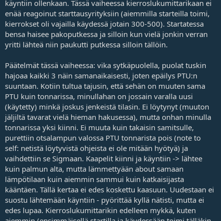
käyntiin ollenkaan. Tässä vaiheessa kierroslukumittarikaan ei
enää reagoinut starttausyrityksiin (aiemmilla starteilla toimi,
kierrokset oli vajailla käydessä jotain 300-500). Startatessa
bensa haisee pakoputkessa ja silloin kun vielä jonkin verran
yritti lähteä niin paukutti putkessa silloin tällöin.
Päätelmät tässä vaiheessa: vika sytkäpuolella, puolat tuskin
hajoaa kaikki 3 näin samanaikaisesti, joten epäilys PTU:n
suuntaan. Kotiin tultua tajusin, että sehän on muuten sama
PTU kuin tonnarissa, minullahan on jossain varalla uusi
(käytetty) minkä joskus jenkeistä tilasin. Ei löytynyt (muuton
jäljiltä tavarat vielä hieman hakusessa), mutta onhan minulla
tonnarissa yksi kiinni. Ei muuta kuin takaisin samitsulle,
purettiin otsalampun valossa PTU tonnarista pois (note to
self: netistä löytyvistä ohjeista ei ole mitään hyötyä) ja
vaihdettiin se Sigmaan. Kaapelit kiinni ja käyntiin -> lähtee
kuin palmun alta, mutta lämmettyään about samaan
lämpötilaan kuin aiemmin sammui kuin katkaisijasta
kääntäen. Tällä kertaa ei edes koskettu kaasuun. Uudestaan ei
suostu lähtemään käyntiin - pyörittää kyllä nätisti, mutta ei
edes lupaa. Kierroslukumittarikin edelleen mykkä, kuten
aiemmin (ensimmäisellä startilla ja käydessään toimi tälläkin