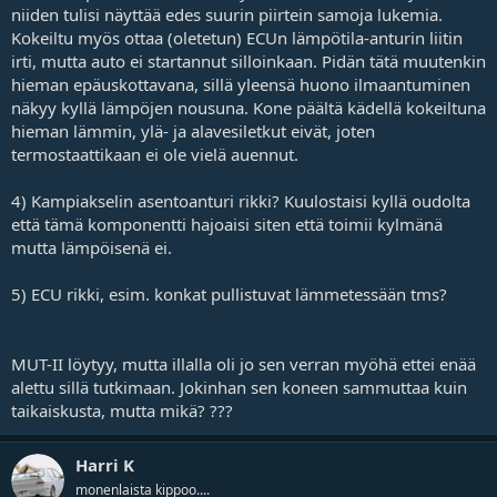
niiden tulisi näyttää edes suurin piirtein samoja lukemia.
Kokeiltu myös ottaa (oletetun) ECUn lämpötila-anturin liitin
irti, mutta auto ei startannut silloinkaan. Pidän tätä muutenkin
hieman epäuskottavana, sillä yleensä huono ilmaantuminen
näkyy kyllä lämpöjen nousuna. Kone päältä kädellä kokeiltuna
hieman lämmin, ylä- ja alavesiletkut eivät, joten
termostaattikaan ei ole vielä auennut.
4) Kampiakselin asentoanturi rikki? Kuulostaisi kyllä oudolta
että tämä komponentti hajoaisi siten että toimii kylmänä
mutta lämpöisenä ei.
5) ECU rikki, esim. konkat pullistuvat lämmetessään tms?
MUT-II löytyy, mutta illalla oli jo sen verran myöhä ettei enää
alettu sillä tutkimaan. Jokinhan sen koneen sammuttaa kuin
taikaiskusta, mutta mikä? ???
Harri K
monenlaista kippoo....