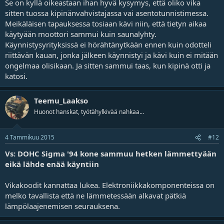
Se on kyllä oikeastaan ihan hyvä kysymys, että oliko vika
sitten tuossa kipinänvahvistajassa vai asentotunnistimessa.
Meikäläisen tapauksessa tosiaan kävi niin, että tietyn aikaa
käytyään moottori sammui kuin saunalyhty.
Käynnistysyrityksissä ei hörähtänytkään ennen kuin odotteli
riittävän kauan, jonka jälkeen käynnistyi ja kävi kuin ei mitään
ongelmaa olisikaan. Ja sitten sammui taas, kun kipinä otti ja
katosi.
Teemu_Laakso
Huonot hanskat, työtähylkivää nahkaa...
4 Tammikuu 2015
#12
Vs: DOHC Sigma '94 kone sammuu hetken lämmettyään
eikä lähde enää käyntiin
Vikakoodit kannattaa lukea. Elektroniikkakomponenteissa on
melko tavallista että ne lämmetessään alkavat pätkiä
lämpölaajenemisen seurauksena.