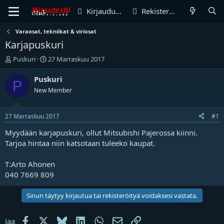
Kirjaudu sisään
Rekisteröidy
Varaosat, tekniikat & viriosat
Karjapuskuri
V
A
Puskuri
27 Marraskuu 2017
i
l
e
o
Puskuri
P
s
i
New Member
t
t
i
u
k
s
27 Marraskuu 2017
#1
e
p
t
ä
Myydään karjapuskuri, ollut Mitsubishi Pajerossa kiinni.
j
i
Tarjoa hintaa niin katsotaan tuleeko kaupat.
u
v
n
ä
T:Arto Ahonen
a
m
040 7669 809
l
ä
o
ä
i
r
Sinun täytyy kirjautua tai rekisteröityä voidaksesi vastata.
t
ä
t
Facebook
X
Bluesky
LinkedIn
WhatsApp
Sähköposti
Linkki
Jaa
a