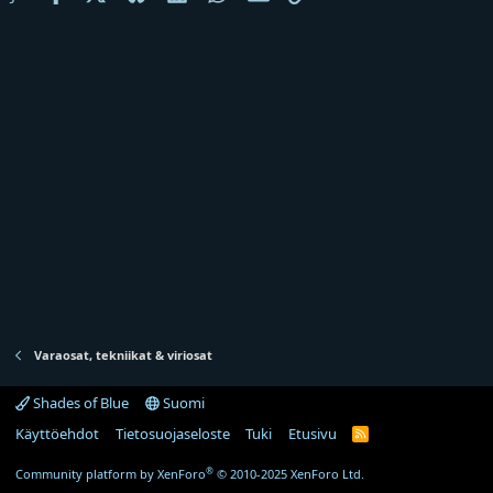
j
a
Varaosat, tekniikat & viriosat
Shades of Blue
Suomi
Käyttöehdot
Tietosuojaseloste
Tuki
Etusivu
R
S
S
®
Community platform by XenForo
© 2010-2025 XenForo Ltd.