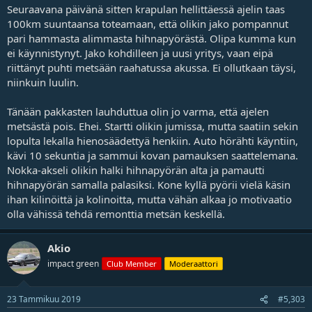
Seuraavana päivänä sitten krapulan hellittäessä ajelin taas
100km suuntaansa toteamaan, että olikin jako pompannut
pari hammasta alimmasta hihnapyörästä. Olipa kumma kun
ei käynnistynyt. Jako kohdilleen ja uusi yritys, vaan eipä
riittänyt puhti metsään raahatussa akussa. Ei ollutkaan täysi,
niinkuin luulin.
Tänään pakkasten lauhduttua olin jo varma, että ajelen
metsästä pois. Ehei. Startti olikin jumissa, mutta saatiin sekin
lopulta lekalla hienosäädettyä henkiin. Auto hörähti käyntiin,
kävi 10 sekuntia ja sammui kovan pamauksen saattelemana.
Nokka-akseli olikin halki hihnapyörän alta ja pamautti
hihnapyörän samalla palasiksi. Kone kyllä pyörii vielä käsin
ihan kilinöittä ja kolinoitta, mutta vähän alkaa jo motivaatio
olla vähissä tehdä remonttia metsän keskellä.
Akio
impact green
Club Member
Moderaattori
23 Tammikuu 2019
#5,303