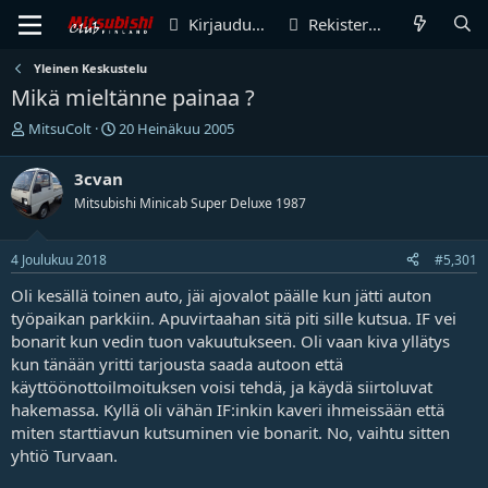
Kirjaudu sisään
Rekisteröidy
Yleinen Keskustelu
Mikä mieltänne painaa ?
V
A
MitsuColt
20 Heinäkuu 2005
i
l
e
o
3cvan
s
i
Mitsubishi Minicab Super Deluxe 1987
t
t
i
u
k
s
4 Joulukuu 2018
#5,301
e
p
t
ä
Oli kesällä toinen auto, jäi ajovalot päälle kun jätti auton
j
i
työpaikan parkkiin. Apuvirtaahan sitä piti sille kutsua. IF vei
u
v
bonarit kun vedin tuon vakuutukseen. Oli vaan kiva yllätys
n
ä
kun tänään yritti tarjousta saada autoon että
a
m
l
ä
käyttöönottoilmoituksen voisi tehdä, ja käydä siirtoluvat
o
ä
hakemassa. Kyllä oli vähän IF:inkin kaveri ihmeissään että
i
r
miten starttiavun kutsuminen vie bonarit. No, vaihtu sitten
t
ä
yhtiö Turvaan.
t
a