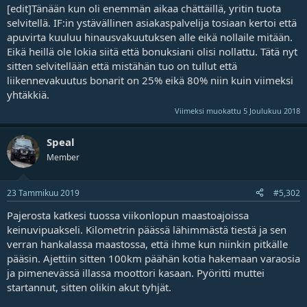
[edit]Tänään kun oli enemmän aikaa chättäillä, yritin tuota
j
a
selvitellä. IF:in ystävällinen asiakaspalvelija tosiaan kertoi että
apuvirta kuuluu hinausvakuutuksen alle eikä nollaile mitään.
Eikä heillä ole lokia siitä että bonuksiani olisi nollattu. Tätä nyt
sitten selvitellään että mistähän tuo on tullut että
liikennevakuutus bonarit on 25% eikä 80% niin kuin viimeksi
yhtäkkiä.
Viimeksi muokattu
5 Joulukuu 2018
Speal
Member
23 Tammikuu 2019
#5,302
Pajerosta katkesi tuossa viikonlopun maastoajoissa
keinuvipuakseli. Kilometrin päässä lähimmästä tiestä ja sen
verran hankalassa maastossa, että ihme kun niinkin pitkälle
pääsin. Ajettiin sitten 100km päähän kotia hakemaan varaosia
ja pimenevässä illassa moottori kasaan. Pyöritti muttei
startannut, sitten olikin akut tyhjät.