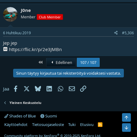
J0ne
Member
Club Member
6 Huhtikuu 2019
#5,306
Jep jep
https://flic.kr/p/2e3JMBn
Ensimmäinen
Edellinen
107 / 107
Sinun täytyy kirjautua tai rekisteröityä voidaksesi vastata.
Facebook
X
Bluesky
LinkedIn
WhatsApp
Sähköposti
Linkki
Jaa
Yleinen Keskustelu
Shades of Blue
Suomi
Ylös
Käyttöehdot
Tietosuojaseloste
Tuki
Etusivu
R
Bot
S
S
®
Community platform by XenForo
© 2010-2025 XenForo Ltd.