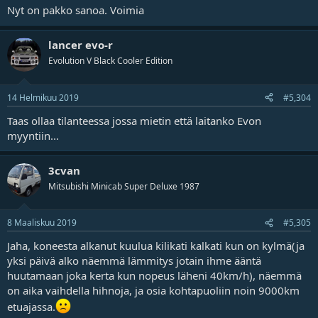
Nyt on pakko sanoa. Voimia
lancer evo-r
Evolution V Black Cooler Edition
14 Helmikuu 2019
#5,304
Taas ollaa tilanteessa jossa mietin että laitanko Evon
myyntiin...
3cvan
Mitsubishi Minicab Super Deluxe 1987
8 Maaliskuu 2019
#5,305
Jaha, koneesta alkanut kuulua kilikati kalkati kun on kylmä(ja
yksi päivä alko näemmä lämmitys jotain ihme ääntä
huutamaan joka kerta kun nopeus läheni 40km/h), näemmä
on aika vaihdella hihnoja, ja osia kohtapuoliin noin 9000km
etuajassa.