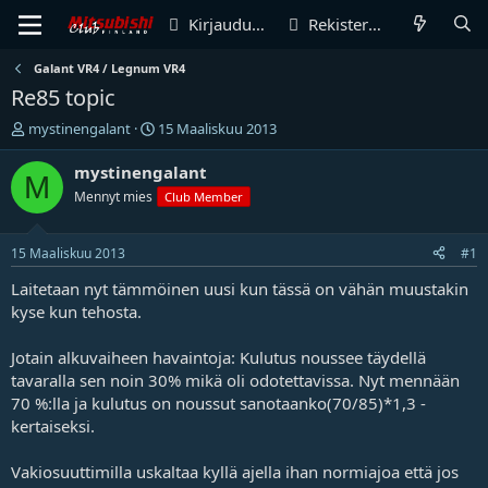
Kirjaudu sisään
Rekisteröidy
Galant VR4 / Legnum VR4
Re85 topic
V
A
mystinengalant
15 Maaliskuu 2013
i
l
e
o
mystinengalant
M
s
i
Mennyt mies
Club Member
t
t
i
u
k
s
15 Maaliskuu 2013
#1
e
p
t
ä
Laitetaan nyt tämmöinen uusi kun tässä on vähän muustakin
j
i
kyse kun tehosta.
u
v
n
ä
Jotain alkuvaiheen havaintoja: Kulutus noussee täydellä
a
m
tavaralla sen noin 30% mikä oli odotettavissa. Nyt mennään
l
ä
70 %:lla ja kulutus on noussut sanotaanko(70/85)*1,3 -
o
ä
i
r
kertaiseksi.
t
ä
t
Vakiosuuttimilla uskaltaa kyllä ajella ihan normiajoa että jos
a