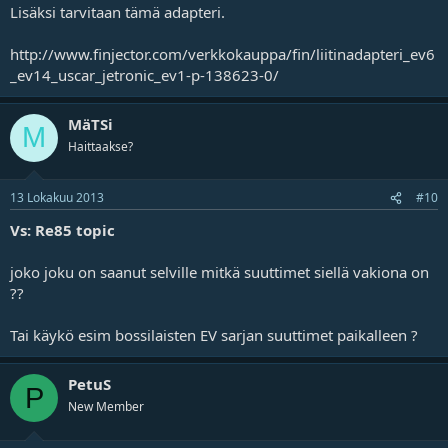
Lisäksi tarvitaan tämä adapteri.
http://www.finjector.com/verkkokauppa/fin/liitinadapteri_ev6
_ev14_uscar_jetronic_ev1-p-138623-0/
MäTSi
M
Haittaakse?
13 Lokakuu 2013
#10
Vs: Re85 topic
joko joku on saanut selville mitkä suuttimet siellä vakiona on
??
Tai käykö esim bossilaisten EV sarjan suuttimet paikalleen ?
PetuS
P
New Member