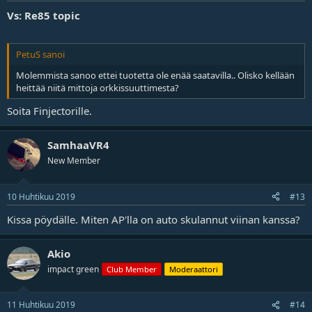
Vs: Re85 topic
PetuS sanoi
Molemmista sanoo ettei tuotetta ole enää saatavilla.. Olisko kellään
heittää niitä mittoja orkkissuuttimesta?
Soita Finjectorille.
SamhaaVR4
New Member
10 Huhtikuu 2019
#13
Kissa pöydälle. Miten AP'lla on auto skulannut viinan kanssa?
Akio
impact green
Club Member
Moderaattori
11 Huhtikuu 2019
#14