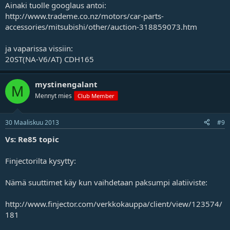
Ainaki tuolle googlaus antoi:
http://www.trademe.co.nz/motors/car-parts-
accessories/mitsubishi/other/auction-318859073.htm
ja vaparissa vissiin:
20ST(NA-V6/AT) CDH165
mystinengalant
M
Mennyt mies
Club Member
30 Maaliskuu 2013
#9
Vs: Re85 topic
Finjectorilta kysytty:
Nämä suuttimet käy kun vaihdetaan paksumpi alatiiviste:
http://www.finjector.com/verkkokauppa/client/view/123574/
181