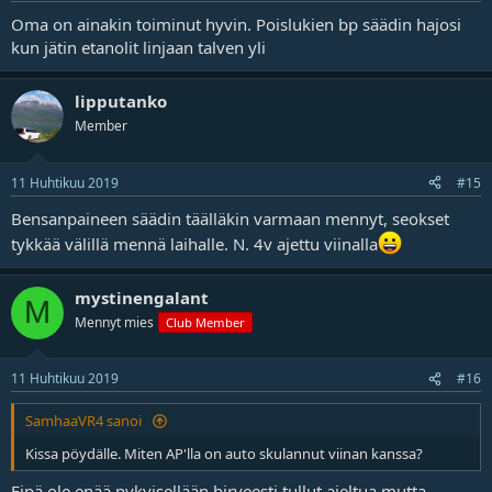
Oma on ainakin toiminut hyvin. Poislukien bp säädin hajosi
kun jätin etanolit linjaan talven yli
lipputanko
Member
11 Huhtikuu 2019
#15
Bensanpaineen säädin täälläkin varmaan mennyt, seokset
tykkää välillä mennä laihalle. N. 4v ajettu viinalla
mystinengalant
M
Mennyt mies
Club Member
11 Huhtikuu 2019
#16
SamhaaVR4 sanoi
Kissa pöydälle. Miten AP'lla on auto skulannut viinan kanssa?
Eipä ole enää nykyisellään hirveesti tullut ajeltua mutta