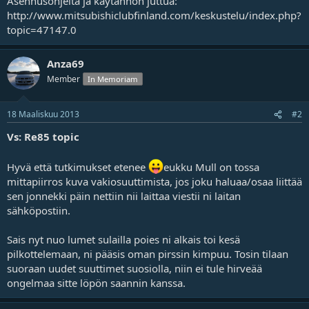
Asennusohjeita ja käytännön juttua:
http://www.mitsubishiclubfinland.com/keskustelu/index.php?
topic=
47147.0
Anza69
Member
In Memoriam
18 Maaliskuu 2013
#2
Vs: Re85 topic
Hyvä että tutkimukset etenee
eukku Mull on tossa
mittapiirros kuva vakiosuuttimista, jos joku haluaa/osaa liittää
sen jonnekki päin nettiin nii laittaa viestii ni laitan
sähköpostiin.
Sais nyt nuo lumet sulailla poies ni alkais toi kesä
pilkottelemaan, ni pääsis oman pirssin kimpuu. Tosin tilaan
suoraan uudet suuttimet suosiolla, niin ei tule hirveää
ongelmaa sitte löpön saannin kanssa.