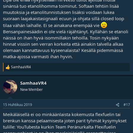
sinänsä tuo etanolihomma toiminut. Softaan tehtiin lisää
muutoksia ja etanolitunnistuksen lisäksi voidaan lukea
suoraan laajakaistasignaali ecuun ja ohjata sillä closed loop
tilaa vähän laihalle. Ei se ainakana enempää vie
Bensanpainesäädin ei ole vielä räjähtänyt. Kyllähän se etanoli
näissä on ihan hyvä isommillakin tehoilla. Tosin nykyään
hinnat vissiin sen verran korkeita että ainakin talvella alkaa
olemaan kannattavuus kyseenalaista? Kesällä pidemmässä
matka-ajossa varmasti ihan hyvin.
SamhaaVR4
R
e
a
SamhaaVR4
k
t
New Member
i
o
t
15 Huhtikuu 2019
#17
Meikäläisellä ei oo minkäänlaista kokemusta flexfuelin tai
brenkun kanssa pelaamisesta joten parit tyhmät kysymykset
tulille: YouTubesta kurkin Team Peränurkalta Flexifuelin