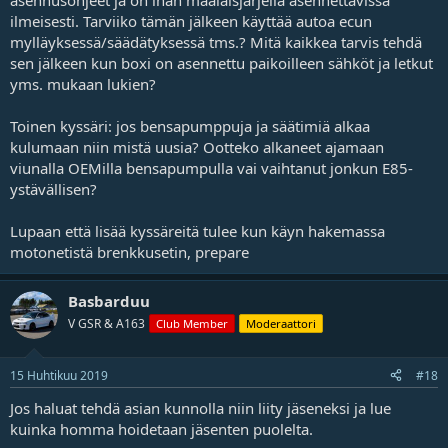
asennusohjeet ja on ihan maalaisjärjellä asennettavissa
ilmeisesti. Tarviiko tämän jälkeen käyttää autoa ecun
mylläyksessä/säädätyksessä tms.? Mitä kaikkea tarvis tehdä
sen jälkeen kun boxi on asennettu paikoilleen sähköt ja letkut
yms. mukaan lukien?
Toinen kyssäri: jos bensapumppuja ja säätimiä alkaa
kulumaan niin mistä uusia? Ootteko alkaneet ajamaan
viunalla OEMilla bensapumpulla vai vaihtanut jonkun E85-
ystävällisen?
Lupaan että lisää kyssäreitä tulee kun käyn hakemassa
motonetistä brenkkusetin, prepare
Basbarduu
V GSR & A163
Club Member
Moderaattori
15 Huhtikuu 2019
#18
Jos haluat tehdä asian kunnolla niin liity jäseneksi ja lue
kuinka homma hoidetaan jäsenten puolelta.