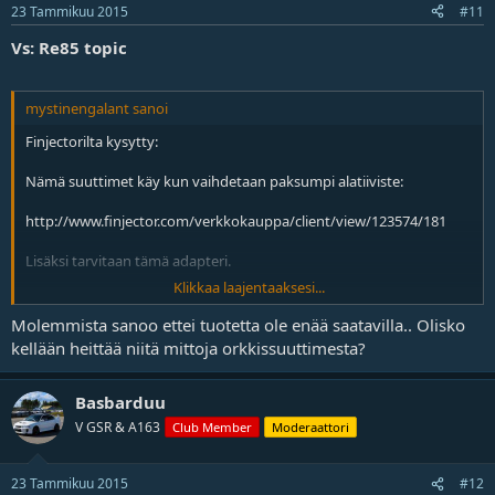
23 Tammikuu 2015
#11
Vs: Re85 topic
mystinengalant sanoi
Finjectorilta kysytty:
Nämä suuttimet käy kun vaihdetaan paksumpi alatiiviste:
http://www.finjector.com/verkkokauppa/client/view/123574/181
Lisäksi tarvitaan tämä adapteri.
Klikkaa laajentaaksesi...
http://www.finjector.com/verkkokauppa/fin/liitinadapteri_ev6_ev14
_uscar_jetronic_ev1-p-138623-0/
Molemmista sanoo ettei tuotetta ole enää saatavilla.. Olisko
kellään heittää niitä mittoja orkkissuuttimesta?
Basbarduu
V GSR & A163
Club Member
Moderaattori
23 Tammikuu 2015
#12