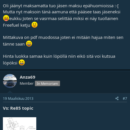
Oli jäänyt maksamatta tuo jäsen maksu epähuomioissa :-[
Mutta nyt maksoin tänä aamuna että pääsee taas jäseneksi
eukku Joten se vasrmaa selittää miksi ei näy tuollainen
Freefuel ketju
Mittakuva on pdf muodossa joten ei mitään hajua miten sen
tänne saan
Hinta luokka samaa kuin löpöllä niin eikö sitä voi kutsua
löpöksi
Anza69
Member
In Memoriam
19 Maaliskuu 2013
#7
Vs: Re85 topic