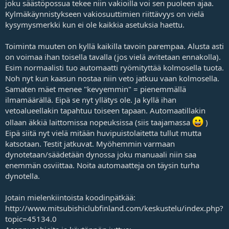
joku säästöpossua tekee niin vakioilla voi sen puoleen ajaa.
j
Kylmäkäynnistykseen vakiosuuttimien riittävyys on vielä
a
kysymysmerkki kun ei ole kaikkia asetuksia haettu.
Toiminta muuten on kyllä kaikilla tavoin parempaa. Alusta asti
on voimaa ihan toisella tavalla (jos vielä avitetaan ennakolla).
Esim normaalisti tuo automaatti ryömityttää kolmosella tuota.
Noh nyt kun kaasun nostaa niin veto jatkuu vaan kolmosella.
Samaten mäet menee "kevyemmin" = pienemmällä
ilmamäärällä. Eipä se nyt yllätys ole. Ja kyllä ihan
vetoalueellakin tapahtuu toiseen tapaan. Automaatillakin
ollaan äkkiä laittomissa nopeuksissa (siis taajamassa
)
Eipä siitä nyt vielä mitään huvipuistolaitetta tullut mutta
katsotaan. Testit jatkuvat. Myöhemmin varmaan
dynotetaan/säädetään dynossa joku manuaali niin saa
enemmän osviittaa. Noita automaatteja on täysin turha
dynotella.
Jotain mielenkiintoista koodinpätkää:
http://www.mitsubishiclubfinland.com/keskustelu/index.php?
topic=45134.0