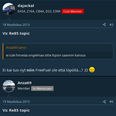
dajackal
EA5A, Z16A, CB4A, D22, E39A
Club Member
18 Maaliskuu 2013
#5
Vs: Re85 topic
Anza69 sanoi
ei tule hirveää ongelmaa sitte löpön saannin kanssa
Ei kai tuo nyt
niin
FreeFuel ole että löpöllä...? ;D
Anza69
Member
In Memoriam
19 Maaliskuu 2013
#6
Vs: Re85 topic