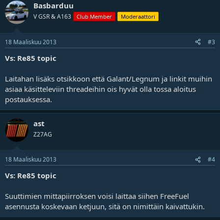
Basbarduu
V GSR & A163
Club Member
Moderaattori
18 Maaliskuu 2013
#3
Vs: Re85 topic
Laitahan lisäks otsikkoon että Galant/Legnum ja linkit muihin
asiaa käsitteleviin threadeihin ois hyvät olla tossa aloitus
postauksessa.
ast
Z27AG
18 Maaliskuu 2013
#4
Vs: Re85 topic
Suuttimien mittapiirroksen voisi laittaa siihen FreeFuel
asennusta koskevaan ketjuun, sitä on nimittäin kaivattukin.