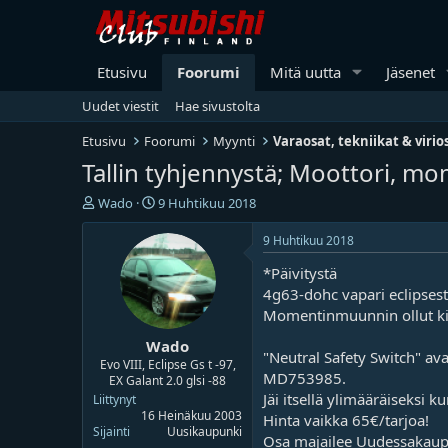
Etusivu
Foorumi
Mitä uutta
Jäsenet
Uudet viestit
Hae sivustolta
Etusivu
Foorumi
Myynti
Varaosat, tekniikat & virio
Tallin tyhjennystä; Moottori, m
V
A
Wado
9 Huhtikuu 2018
i
l
e
o
9 Huhtikuu 2018
s
i
*Päivitystä
t
t
i
u
4g63-dohc vapari eclipsestä
k
s
Momentinmuunnin ollut kii
e
p
Wado
t
ä
"Neutral Safety Switch" av
j
i
Evo VIII, Eclipse Gs t -97,
MD753985.
EX Galant 2.0 glsi -88
u
v
Jäi itsellä ylimääräiseksi 
n
ä
Liittynyt
16 Heinäkuu 2003
a
m
Hinta vaikka 65€/tarjoa!
Sijainti
Uusikaupunki
l
ä
Osa majailee Uudessakaupu