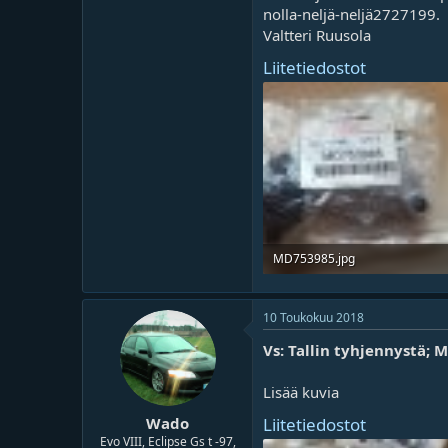
o
ä
nolla-neljä-neljä2727199.
i
r
Valtteri Ruusola
t
ä
t
Liitetiedostot
a
j
a
MD753985.jpg
447.7 KB · Lukukerrat 257
10 Toukokuu 2018
Vs: Tallin tyhjennystä;
Lisää kuvia
Liitetiedostot
Wado
Evo VIII, Eclipse Gs t -97,