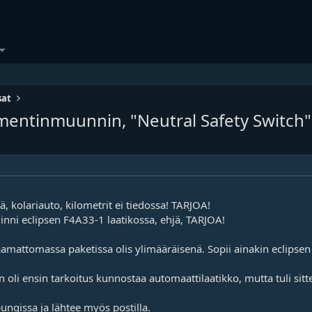
sat
omentinmuunnin, "Neutral Safety Switch"
, kolariauto, kilometrit ei tiedossa! TARJOA!
nni eclipsen F4A33-1 laatikossa, ehjä, TARJOA!
aamattomassa paketissa olis ylimääräisenä. Sopii ainakin eclipse
kun oli ensin tarkoitus kunnostaa automaattilaatikko, mutta tuli sit
ngissa ja lähtee myös postilla.