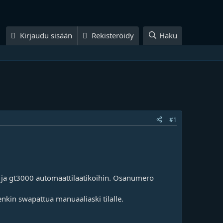
Kirjaudu sisään
Rekisteröidy
Haku
#1
n ja gt3000 automaattilaatikoihin. Osanumero
tenkin swapattua manuaaliaski tilalle.