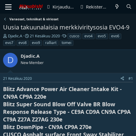
Kirjaudu sisään
Rekisteröidy
Varaosat, tekniikat & viriosat
Uusia takuunalaisia merkkiviritysosia EVO4-9
V
A
T
Djadic.A
21 Kesäkuu 2020
cusco
evo4
evo5
evo6
i
l
u
evo7
evo8
evo9
ralliart
tomei
e
o
n
s
i
n
Djadic.A
t
t
i
D
i
New Member
u
s
k
s
t
e
p
e
21 Kesäkuu 2020
#1
t
ä
e
j
i
t
Blitz Advance Power Air Cleaner Intake Kit -
u
v
CN9A CP9A 220e
n
ä
a
m
Blitz Super Sound Blow Off Valve BR Blow
l
ä
Response Release Type - CE9A CD9A CN9A CP9A
o
ä
i
r
CT9A Z27A Z27AG 230e
t
ä
Blitz DownPipe - CN9A CP9A 270e
t
CUSCO Asphalt surface Front Sway Stabilizer
a