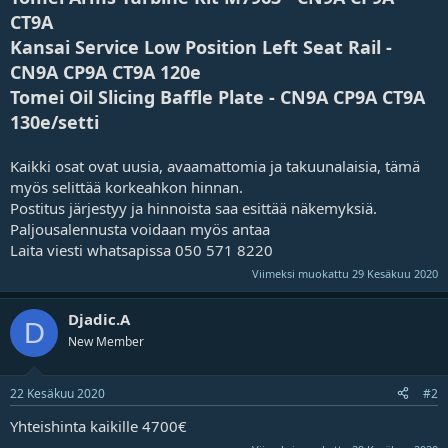
CT9A
Kansai Service Low Position Left Seat Rail -
CN9A CP9A CT9A 120e
Tomei Oil Slicing Baffle Plate - CN9A CP9A CT9A
130e/setti
Kaikki osat ovat uusia, avaamattomia ja takuunalaisia, tämä
myös selittää korkeahkon hinnan.
Postitus järjestyy ja hinnoista saa esittää näkemyksiä.
Paljousalennusta voidaan myös antaa
Laita viesti whatsapissa 050 571 8220
Viimeksi muokattu
29 Kesäkuu 2020
Djadic.A
D
New Member
22 Kesäkuu 2020
#2
Yhteishinta kaikille 4700€