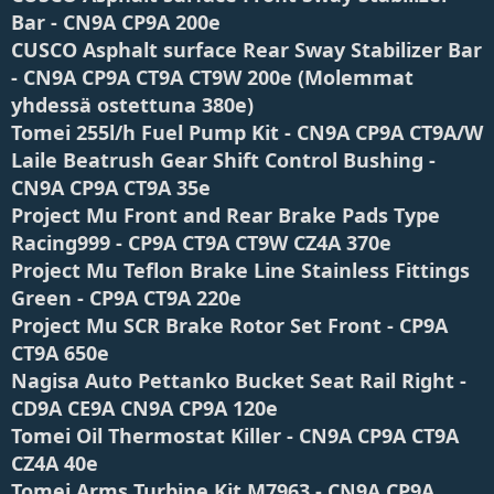
j
Bar - CN9A CP9A 200e
a
CUSCO Asphalt surface Rear Sway Stabilizer Bar
- CN9A CP9A CT9A CT9W 200e (Molemmat
yhdessä ostettuna 380e)
Tomei 255l/h Fuel Pump Kit - CN9A CP9A CT9A/W
Laile Beatrush Gear Shift Control Bushing -
CN9A CP9A CT9A 35e
Project Mu Front and Rear Brake Pads Type
Racing999 - CP9A CT9A CT9W CZ4A 370e
Project Mu Teflon Brake Line Stainless Fittings
Green - CP9A CT9A 220e
Project Mu SCR Brake Rotor Set Front - CP9A
CT9A 650e
Nagisa Auto Pettanko Bucket Seat Rail Right -
CD9A CE9A CN9A CP9A 120e
Tomei Oil Thermostat Killer - CN9A CP9A CT9A
CZ4A 40e
Tomei Arms Turbine Kit M7963 - CN9A CP9A