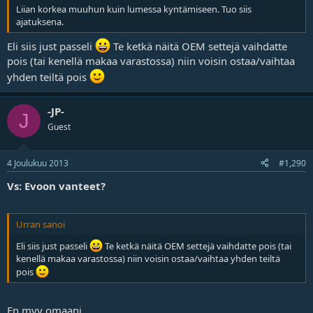
Liian korkea muuhun kuin lumessa kyntämiseen. Tuo siis
ajatuksena.
Eli siis just passeli
Te ketkä näitä OEM settejä vaihdatte
pois (tai kenellä makaa varastossa) niin voisin ostaa/vaihtaa
yhden teiltä pois
-JP-
J
Guest
4 Joulukuu 2013
#1,290
Vs: Evoon vanteet?
Urran sanoi
Eli siis just passeli
Te ketkä näitä OEM settejä vaihdatte pois (tai
kenellä makaa varastossa) niin voisin ostaa/vaihtaa yhden teiltä
pois
En myy omaani.