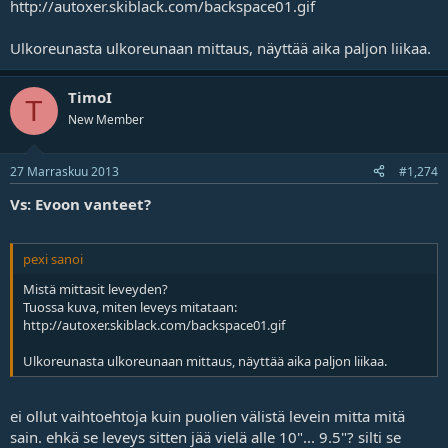
http://autoxer.skiblack.com/backspace01.gif
Ulkoreunasta ulkoreunaan mittaus, näyttää aika paljon liikaa.
TimoI
T
New Member
27 Marraskuu 2013
#1,274
Vs: Evoon vanteet?
pexi sanoi
Mistä mittasit leveyden?
Tuossa kuva, miten leveys mitataan:
http://autoxer.skiblack.com/backspace01.gif
Ulkoreunasta ulkoreunaan mittaus, näyttää aika paljon liikaa.
ei ollut vaihtoehtoja kuin puolien välistä levein mitta mitä
sain. ehkä se leveys sitten jää vielä alle 10"... 9.5"? silti se