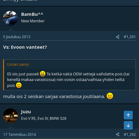
BamBu^^
New Member
5 Joulukuu 2013
#1,291
Vs: Evoon vanteet?
Urran sanoi
Eli siis just passeli
Te ketkä näitä OEM settejä vaihdatte pois (tai
kenellä makaa varastossa) niin voisin ostaa/vaihtaa yhden teiltä
pois
mulla ois 2 seiskan sarjaa varastossa joutilaana.
Juzu
Ylös
Evo V RS, Evo IV, BMW 328
Bot
17 Tammikuu 2014
#1,292