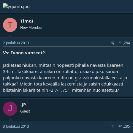
TimoI
T
New Member
2 Joulukuu 2013
#1,284
Vs: Evoon vanteet?
Jatketaas hiukan, mittasin nopeesti pihalla navasta kaareen
34cm. Takakaaret ainakin on rullattu, osaako joku sanoa
paljonko navasta kaareen mitta on gsr vakioalustalla eestä ja
takkaa? Mietin tota keväällä laskemista ja saisin edukkaasti
bilsteinin iskarit teinin -2"/-1.75", mitenhän nuo asettuu?
-JP-
J
Guest
3 Joulukuu 2013
#1,285