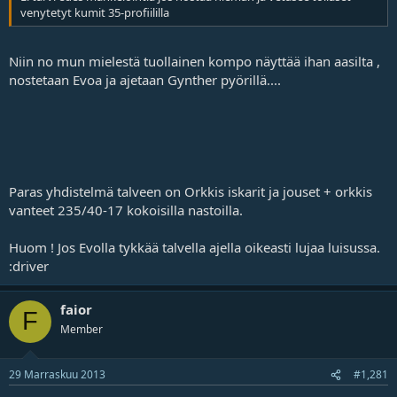
venytetyt kumit 35-profiililla
Niin no mun mielestä tuollainen kompo näyttää ihan aasilta ,
nostetaan Evoa ja ajetaan Gynther pyörillä....
Paras yhdistelmä talveen on Orkkis iskarit ja jouset + orkkis
vanteet 235/40-17 kokoisilla nastoilla.
Huom ! Jos Evolla tykkää talvella ajella oikeasti lujaa luisussa.
:driver
faior
F
Member
29 Marraskuu 2013
#1,281