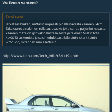
Vs: Evoon vanteet?
TimoI sanoi
Jatketaas hiukan, mittasin nopeesti pihalla navasta kaareen 34cm.
Takakaaret ainakin on rullattu, osaako joku sanoa paljonko navasta
kaareen mitta on gsr vakioalustalla eestä ja takkaa? Mietin tota
keväällä laskemista ja saisin edukkaasti bilsteinin iskarit teinin
-2"/-1.75", mitenhän nuo asettuu?
http://www.tein.com/tech_info/r84-ct9a.html