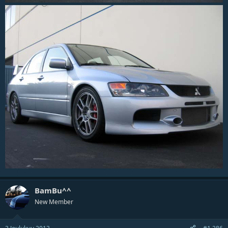
BamBu^^
New Member