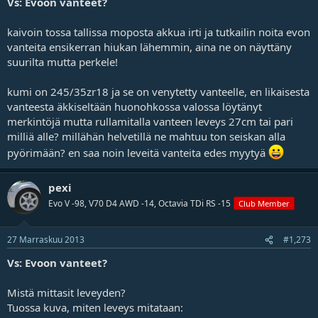
Vs: Evoon vanteet?
kaivoin tossa tallissa moposta akkua irti ja tutkailin noita evon
vanteita ensikerran hiukan lähemmin, aina ne on näyttäny
suurilta mutta perkele!
kumi on 245/35zr18 ja se on venytetty vanteelle, en likaisesta
vanteesta äkkiseltään huonohkossa valossa löytänyt
merkintöjä mutta rullamitalla vanteen leveys 27cm tai pari
milliä alle? millähän helvetillä ne mahtuu ton seiskan alla
pyörimään? en saa noin leveitä vanteita edes myytyä
pexi
Evo V -98, V70 D4 AWD -14, Octavia TDi RS -15
Club Member
27 Marraskuu 2013
#1,273
Vs: Evoon vanteet?
Mistä mittasit leveyden?
Tuossa kuva, miten leveys mitataan: