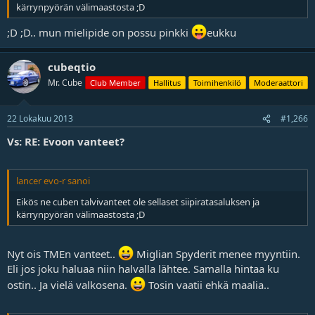
kärrynpyörän välimaastosta ;D
;D ;D.. mun mielipide on possu pinkki
eukku
cubeqtio
Mr. Cube
Club Member
Hallitus
Toimihenkilö
Moderaattori
22 Lokakuu 2013
#1,266
Vs: RE: Evoon vanteet?
lancer evo-r sanoi
Eikös ne cuben talvivanteet ole sellaset siipiratasaluksen ja
kärrynpyörän välimaastosta ;D
Nyt ois TMEn vanteet..
Miglian Spyderit menee myyntiin.
Eli jos joku haluaa niin halvalla lähtee. Samalla hintaa ku
ostin.. Ja vielä valkosena.
Tosin vaatii ehkä maalia..