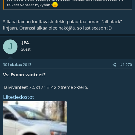
räikeet vanteet nykyään :
Silläpä taidan luultavasti itekki palauttaa omani "all black"
linjaan. Oranssi alkaa olee näköjää, so last season ;D
-JPA-
J
Guest
30 Lokakuu 2013
#1,270
Vs: Evoon vanteet?
Talvivanteet 7,5x17" ET42 Xtreme x-zero.
Liitetiedostot