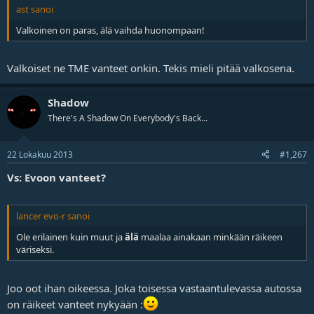
ast sanoi
Valkoinen on paras, älä vaihda huonompaan!
Valkoiset ne TME vanteet onkin. Tekis mieli pitää valkosena.
Shadow
There's A Shadow On Everybody's Back...
22 Lokakuu 2013
#1,267
Vs: Evoon vanteet?
lancer evo-r sanoi
Ole erilainen kuin muut ja
älä
maalaa ainakaan minkään räikeen
väriseksi.
Joo oot ihan oikeessa. Joka toisessa vastaantulevassa autossa
on räikeet vanteet nykyään :