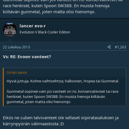
race henkiset, kuten Spoon SW388. En muista hienoja
kiiltävän gunmetal, joten matta olisi hienompi.
lancer evo-r
Evolution V Black Cooler Edition
22 Lokakuu 2013
#1,263
Vs: RE: Evoon vanteet?
Urran sanoi
Hyviä juttuja. Kolme vaihtoehtoa; Valkoinen, Hopea tai Gunmetal.
Gunmetal sopinee vain jos vanteet on ns. konservatiiviset tai race
henkiset, kuten Spoon SW388. En muista hienoja kiiltävän
gunmetal, joten matta olisi hienompi.
Eikös ne cuben talvivanteet ole sellaset siipiratasaluksen ja
kärrynpyörän välimaastosta ;D