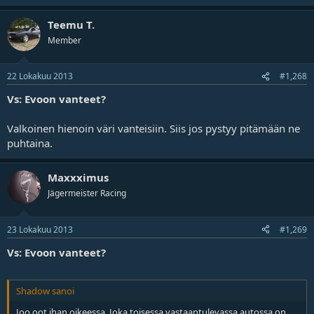
Teemu T.
Member
22 Lokakuu 2013
#1,268
Vs: Evoon vanteet?
Valkoinen hienoin väri vanteisiin. Siis jos pystyy pitämään ne
puhtaina.
Maxxximus
Jägermeister Racing
23 Lokakuu 2013
#1,269
Vs: Evoon vanteet?
Shadow sanoi
Joo oot ihan oikeessa. Joka toisessa vastaantulevassa autossa on