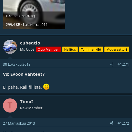
xtreme x-zero.jpg
299.4 KB · Lukukerrat 911
cubeqtio
Mr. Cube
Club Member
Hallitus
Toimihenkilö
Moderaattori
30 Lokakuu 2013
#1,271
Vs: Evoon vanteet?
Ei paha. Rallifiilistä.
TimoI
T
New Member
27 Marraskuu 2013
#1,272