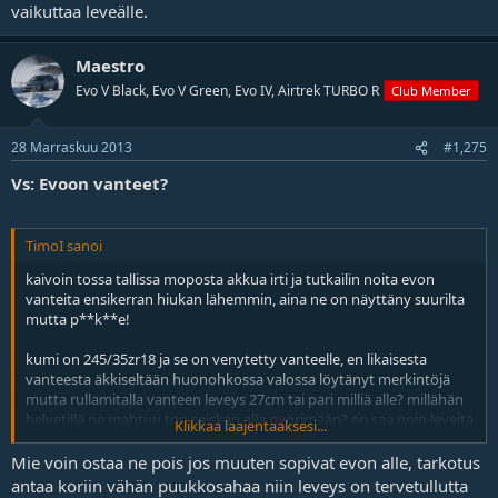
vaikuttaa leveälle.
Maestro
Evo V Black, Evo V Green, Evo IV, Airtrek TURBO R
Club Member
28 Marraskuu 2013
#1,275
Vs: Evoon vanteet?
TimoI sanoi
kaivoin tossa tallissa moposta akkua irti ja tutkailin noita evon
vanteita ensikerran hiukan lähemmin, aina ne on näyttäny suurilta
mutta p**k**e!
kumi on 245/35zr18 ja se on venytetty vanteelle, en likaisesta
vanteesta äkkiseltään huonohkossa valossa löytänyt merkintöjä
mutta rullamitalla vanteen leveys 27cm tai pari milliä alle? millähän
helvetillä ne mahtuu ton seiskan alla pyörimään? en saa noin leveitä
Klikkaa laajentaaksesi...
vanteita edes myytyä
Mie voin ostaa ne pois jos muuten sopivat evon alle, tarkotus
antaa koriin vähän puukkosahaa niin leveys on tervetullutta