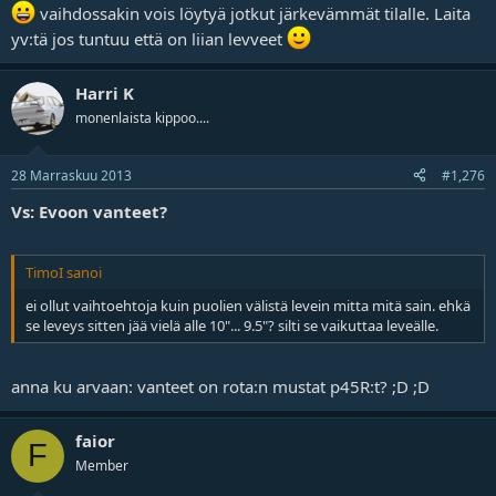
vaihdossakin vois löytyä jotkut järkevämmät tilalle. Laita
yv:tä jos tuntuu että on liian levveet
Harri K
monenlaista kippoo....
28 Marraskuu 2013
#1,276
Vs: Evoon vanteet?
TimoI sanoi
ei ollut vaihtoehtoja kuin puolien välistä levein mitta mitä sain. ehkä
se leveys sitten jää vielä alle 10"... 9.5"? silti se vaikuttaa leveälle.
anna ku arvaan: vanteet on rota:n mustat p45R:t? ;D ;D
faior
F
Member