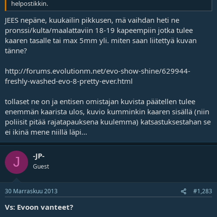
helpostikkin.
JEES nepäne, kuukailin pikkusen, mä vaihdan heti ne
pronssi/kulta/maalattaviin 18-19 kapeempiin jotka tulee
kaaren tasalle tai max 5mm yli. miten saan liitettyä kuvan
tänne?
http://forums.evolutionm.net/evo-show-shine/629944-
freshly-washed-evo-8-pretty-ever.html
tollaset ne on ja entisen omistajan kuvista päätellen tulee
enemmän kaarista ulos, kuvio kumminkin kaaren sisällä (niin
poliisit pitää rajatapauksena kuulemma) katsastuksestahan se
ei ikinä mene niillä läpi...
-JP-
J
Guest
30 Marraskuu 2013
#1,283
Vs: Evoon vanteet?