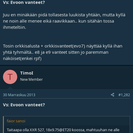
Vs: Evoon vanteet?
Juu en minäkään pidä tollasesta luukista yhtään, mutta kyllä
ne noin alle menee eikä raavikkaan.. kun sitähän tossa
ihmeteltiin.
Tosin orkkisalusta + orkkisvanteet(evo7) näyttää kyllä ihan
yhtä tyhmältä.. e8 ja e9 vanteet sitten jo paremman
näköiset(enkei rpf)
TimoI
T
New Member
30 Marraskuu 2013
#1,282
Vs: Evoon vanteet?
faior sanoi
Taitaapa olla XXR 527, 18x9.75@ET20 koossa, mahtuuhan ne alle