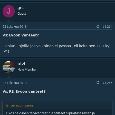
-JP-
J
Guest
22 Lokakuu 2013
#1,264
Vs: Evoon vanteet?
Hablun linjoilla jos valkoinen ei passaa , eli keltainen. Olis kyl
:-* !
Divi
New Member
22 Lokakuu 2013
#1,265
Vs: RE: Evoon vanteet?
lancer evo-r sanoi
Eikös ne cuben talvivanteet ole sellaset siipiratasaluksen ja