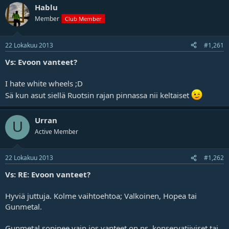
Hablu
Member
Club Member
22 Lokakuu 2013
#1,261
Vs: Evoon vanteet?
I hate white wheels ;D
Sä kun asut siellä Ruotsin rajan pinnassa nii keltaiset
Urran
U
Active Member
22 Lokakuu 2013
#1,262
Vs: RE: Evoon vanteet?
Hyviä juttuja. Kolme vaihtoehtoa; Valkoinen, Hopea tai
Gunmetal.
Gunmetal sopinee vain jos vanteet on ns. konservatiiviset tai