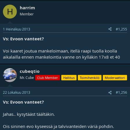
harrim
H
Member
1 Heinäkuu 2013
#1,255
Vs: Evoon vanteet?
Voi kaaret joutua mankeloimaan, itellä raapi tuolla koolla
aikalailla ennen mankelointia vanne on kylläkin 17x8 et 40
cubeqtio
Mr. Cube
Club Member
Hallitus
Toimihenkilö
Moderaattori
22 Lokakuu 2013
#1,256
Vs: Evoon vanteet?
Jahas.. kysytääst täältäkin.
Ois sininen evo kyseessä ja talvivanteiden väriä pohdin.