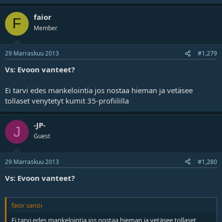
faior
F
Member
29 Marraskuu 2013
#1,279
Vs: Evoon vanteet?
Ei tarvi edes mankelointia jos nostaa hieman ja vetäsee
tollaset venytetyt kumit 35-profiililla
-JP-
J
Guest
29 Marraskuu 2013
#1,280
Vs: Evoon vanteet?
faior sanoi
Ei tarvi edes mankelointia jos nostaa hieman ja vetäsee tollaset