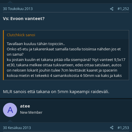
j
a
30 Toukokuu 2013
#1,252
Vs: Evoon vanteet?
Clutchkick sanoi
Tavallaan kuuluu tähän topicciin..
Onko e5 etu ja takarenkaat samalla tasolla toisiinsa nähden jos et
on sama?
ku jostain kuulin et takana pitää olla sisempänä? Nyt vanteet 9,5x17
et30, takana melkee ottaa tukivarteen, edes ottaa satulaan, autos
on nelosen lokarit jouhin tulee 7cm levittävät kaaret ja spacerin
kokoa mietin et tekeekö 4 samankokosta 4-50mm vai kaks ja kaks
MLR sanois että takana on 5mm kapeampi raideväli.
atee
A
New Member
30 Kesäkuu 2013
#1,253