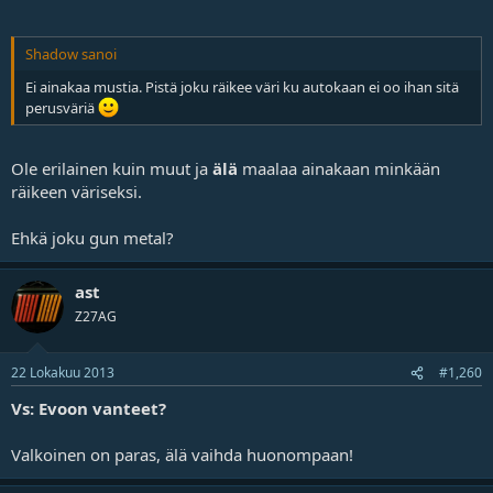
Shadow sanoi
Ei ainakaa mustia. Pistä joku räikee väri ku autokaan ei oo ihan sitä
perusväriä
Ole erilainen kuin muut ja
älä
maalaa ainakaan minkään
räikeen väriseksi.
Ehkä joku gun metal?
ast
Z27AG
22 Lokakuu 2013
#1,260
Vs: Evoon vanteet?
Valkoinen on paras, älä vaihda huonompaan!