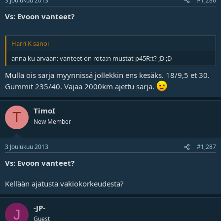
3 Joulukuu 2013
#1,286
Vs: Evoon vanteet?
Harri K sanoi
anna ku arvaan: vanteet on rota:n mustat p45R:t? ;D ;D
Mulla ois sarja myynnissä jollekkin ens kesäks. 18/9,5 et 30.
Gummit 235/40. Vajaa 2000km ajettu sarja.
TimoI
T
New Member
3 Joulukuu 2013
#1,287
Vs: Evoon vanteet?
Kellään ajatusta vakiokorkeudesta?
-JP-
J
Guest