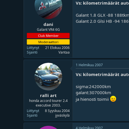
Vs: kilometrimäärät aut
Galant 1.8 GLX -88 188tk
Galant 2.0 Glsi HB -94 18
dani
Galant VR4 6G
Club Member
Moderaattori
Liittynyt
21 Elokuu 2006
Sijainti
Vantaa
1 Helmikuu 2007
Vs: kilometrimäärät aut
sigma:242000km
galant:307000km
ralli art
ja hienosti toimii
honda accord tourer 2.4
executive 2003.
Liittynyt
8 Syyskuu 2004
Sijainti
jyväskylä
4 Helmikuu 2007