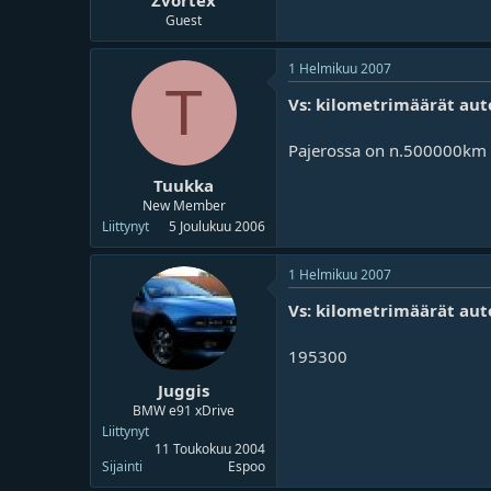
Zvortex
Guest
1 Helmikuu 2007
T
Vs: kilometrimäärät aut
Pajerossa on n.500000km ta
Tuukka
New Member
Liittynyt
5 Joulukuu 2006
1 Helmikuu 2007
Vs: kilometrimäärät aut
195300
Juggis
BMW e91 xDrive
Liittynyt
11 Toukokuu 2004
Sijainti
Espoo