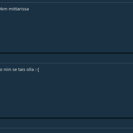
0km mittarissa
niin se tais olla :-[