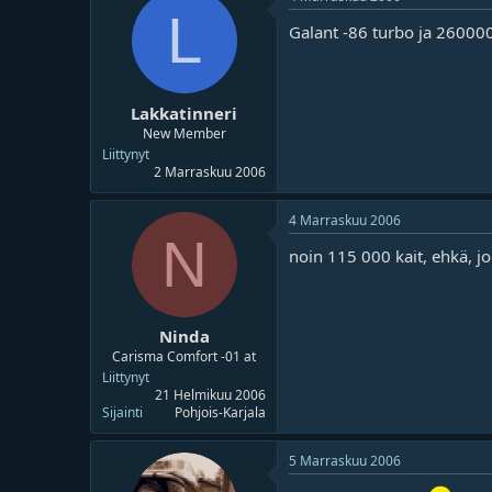
o
ä
L
i
r
Galant -86 turbo ja 26000
t
ä
t
a
j
Lakkatinneri
a
New Member
Liittynyt
2 Marraskuu 2006
4 Marraskuu 2006
N
noin 115 000 kait, ehkä, joo 
Ninda
Carisma Comfort -01 at
Liittynyt
21 Helmikuu 2006
Sijainti
Pohjois-Karjala
5 Marraskuu 2006