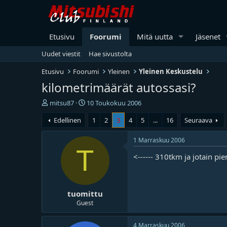
Etusivu
Foorumi
Mitä uutta
Jäsenet
Uudet viestit
Hae sivustolta
Etusivu
Foorumi
Yleinen
Yleinen Keskustelu
kilometrimäärät autossasi?
V
A
mitsu87
10 Toukokuu 2006
i
l
Edellinen
1
2
3
4
5
...
16
Seuraava
e
o
s
i
t
t
1 Marraskuu 2006
i
u
T
<------ 310tkm ja jotain pie
k
s
e
p
t
ä
j
i
tuomittu
u
v
n
ä
Guest
a
m
l
ä
4 Marraskuu 2006