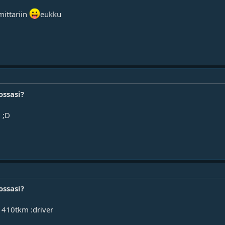
mittariin
eukku
ossasi?
 ;D
ossasi?
 410tkm :driver