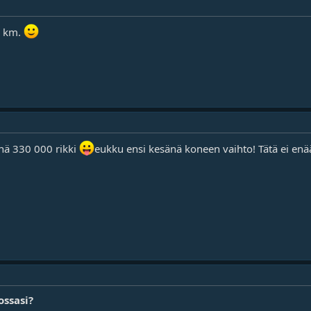
0 km.
nä 330 000 rikki
eukku ensi kesänä koneen vaihto! Tätä ei enää 
ossasi?