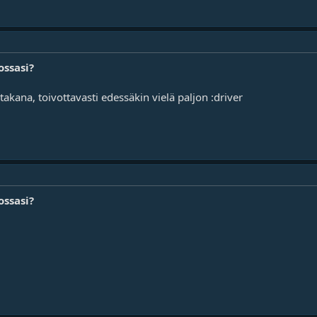
ossasi?
kana, toivottavasti edessäkin vielä paljon :driver
ossasi?