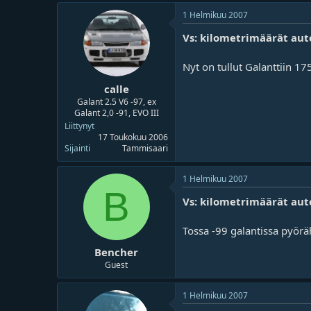
1 Helmikuu 2007
Vs: kilometrimäärät aut
Nyt on tullut Galanttiin 17
calle
Galant 2.5 V6 -97, ex
Galant 2,0 -91, EVO III
Liittynyt
17 Toukokuu 2006
Sijainti
Tammisaari
1 Helmikuu 2007
B
Vs: kilometrimäärät aut
Tossa -99 galantissa pyöräh
Bencher
Guest
1 Helmikuu 2007