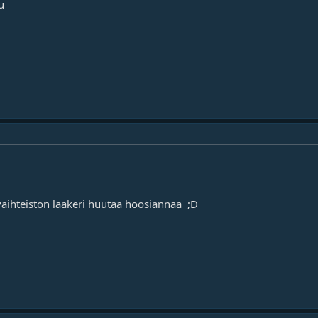
u
 vaihteiston laakeri huutaa hoosiannaa ;D