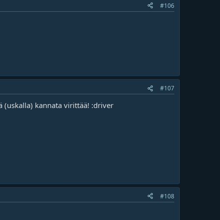
#106
#107
(uskalla) kannata virittää! :driver
#108