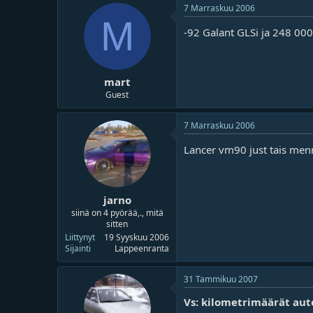
7 Marraskuu 2006
M
-92 Galant GLSi ja 248 00
mart
Guest
7 Marraskuu 2006
Lancer vm90 just tais men
jarno
siinä on 4 pyörää,., mitä
sitten
Liittynyt
19 Syyskuu 2006
Sijainti
Lappeenranta
31 Tammikuu 2007
Vs: kilometrimäärät aut