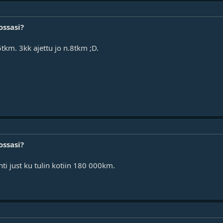
ossasi?
5tkm. 3kk ajettu jo n.8tkm ;D.
ossasi?
ti just ku tulin kotiin 180 000km.