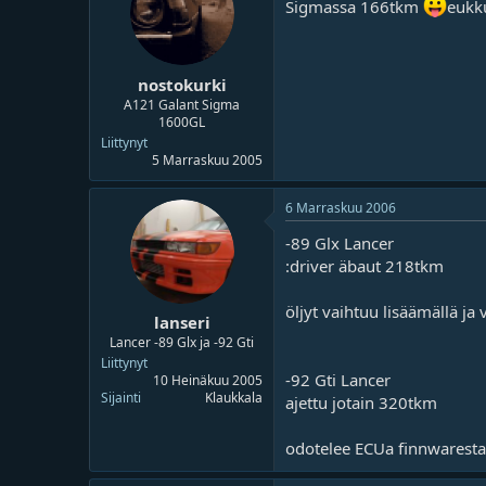
Sigmassa 166tkm
eukk
nostokurki
A121 Galant Sigma
1600GL
Liittynyt
5 Marraskuu 2005
6 Marraskuu 2006
-89 Glx Lancer
:driver äbaut 218tkm
öljyt vaihtuu lisäämällä ja
lanseri
Lancer -89 Glx ja -92 Gti
Liittynyt
-92 Gti Lancer
10 Heinäkuu 2005
Sijainti
Klaukkala
ajettu jotain 320tkm
odotelee ECUa finnwaresta