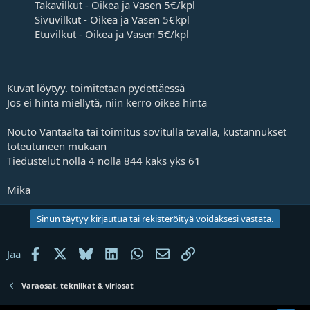
t
Takavilkut - Oikea ja Vasen 5€/kpl
a
Sivuvilkut - Oikea ja Vasen 5€kpl
j
Etuvilkut - Oikea ja Vasen 5€/kpl
a
Kuvat löytyy. toimitetaan pydettäessä
Jos ei hinta miellytä, niin kerro oikea hinta
Nouto Vantaalta tai toimitus sovitulla tavalla, kustannukset
toteutuneen mukaan
Tiedustelut nolla 4 nolla 844 kaks yks 61
Mika
Sinun täytyy kirjautua tai rekisteröityä voidaksesi vastata.
Facebook
X
Bluesky
LinkedIn
WhatsApp
Sähköposti
Linkki
Jaa
Varaosat, tekniikat & viriosat