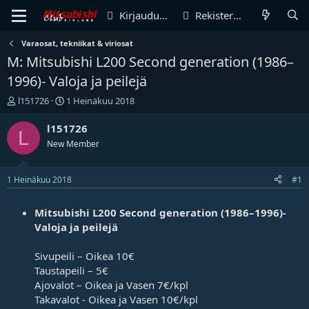
Kirjaudu sisään
Rekisteröidy
Varaosat, tekniikat & viriosat
M: Mitsubishi L200 Second generation (1986–
1996)- Valoja ja peilejä
V
A
l151726
1 Heinäkuu 2018
i
l
e
o
l151726
L
s
i
New Member
t
t
i
u
k
s
1 Heinäkuu 2018
#1
e
p
t
ä
Mitsubishi L200 Second generation (1986–1996)-
j
i
u
v
Valoja ja peilejä
n
ä
a
m
Sivupeili – Oikea 10€
l
ä
Taustapeili – 5€
o
ä
Ajovalot – Oikea ja Vasen 7€/kpl
i
r
Takavalot - Oikea ja Vasen 10€/kpl
t
ä