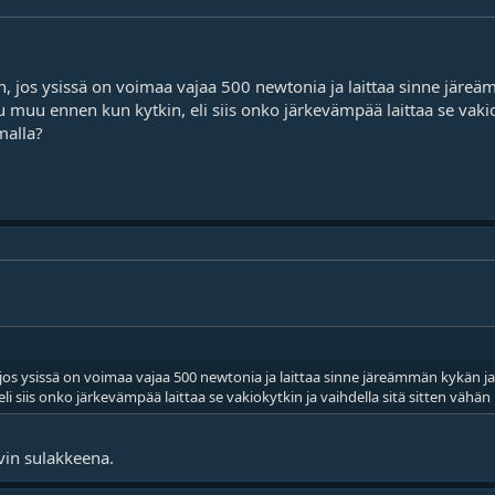
n, jos ysissä on voimaa vajaa 500 newtonia ja laittaa sinne järeä
u muu ennen kun kytkin, eli siis onko järkevämpää laittaa se vakio
alla?
jos ysissä on voimaa vajaa 500 newtonia ja laittaa sinne järeämmän kykän ja 
li siis onko järkevämpää laittaa se vakiokytkin ja vaihdella sitä sitten vä
yvin sulakkeena.