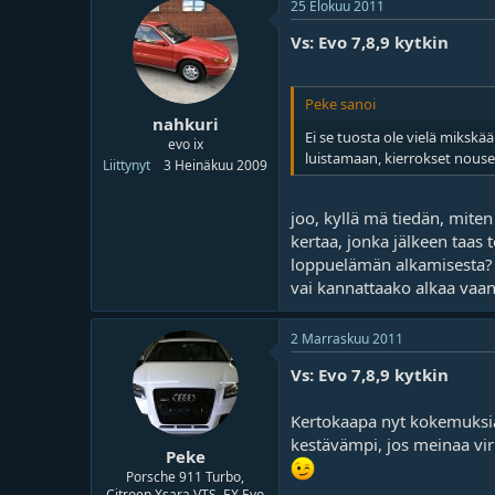
25 Elokuu 2011
Vs: Evo 7,8,9 kytkin
Peke sanoi
nahkuri
Ei se tuosta ole vielä mikskä
evo ix
luistamaan, kierrokset nousee
Liittynyt
3 Heinäkuu 2009
joo, kyllä mä tiedän, miten 
kertaa, jonka jälkeen taas
loppuelämän alkamisesta? 
vai kannattaako alkaa vaan
2 Marraskuu 2011
Vs: Evo 7,8,9 kytkin
Kertokaapa nyt kokemuksia 
kestävämpi, jos meinaa viri
Peke
Porsche 911 Turbo,
Citroen Xsara VTS, EX Evo