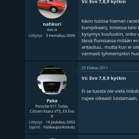
Vs: Evo 7,8,9 kytkin
kävin tuossa hieman racech
nahkuri
kumpikaan), toisessa taisi 
evo ix
kysymys kuuluukin, onko va
Liittynyt
3 Heinäkuu 2009
tässä flunssassa mitään en
antautuu.. mutta kun ei ol
varmasti tyhmempikin huomaa
25 Elokuu 2011
Vs: Evo 7,8,9 kytkin
Ei se tuosta ole vielä miks
rupee oikeasti luistamaan, 
Peke
Porsche 911 Turbo,
Citroen Xsara VTS, EX Evo
9
Liittynyt
14 Joulukuu 2003
Sijainti
Pääkaupunkiseutu