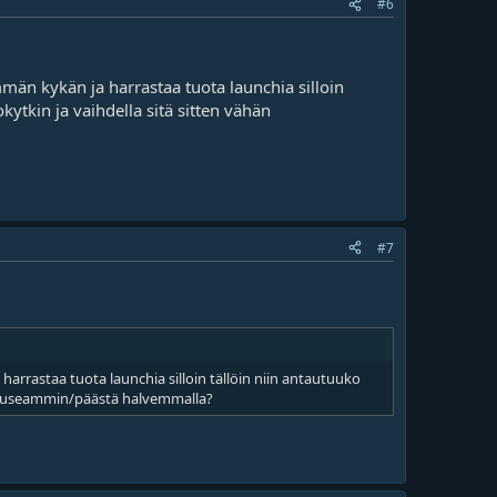
#6
mmän kykän ja harrastaa tuota launchia silloin
kytkin ja vaihdella sitä sitten vähän
#7
harrastaa tuota launchia silloin tällöin niin antautuuko
hän useammin/päästä halvemmalla?