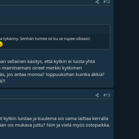
#12
oa tykänny. Senhän tuntee sit ku se rupee oikeasti
n sellainen käsitys, että kytkin ei luista yhtä
ko mainitsemani oireet merkki kytkimen
täs, jos antaa monoa? loppuukohan kuinka äkkiä?
ä?!
#13
ytkin luistaa ja kuulema ois sama laittaa kerralla
rään ois mukava juttu? Niin ja vielä myös ostopaikka.