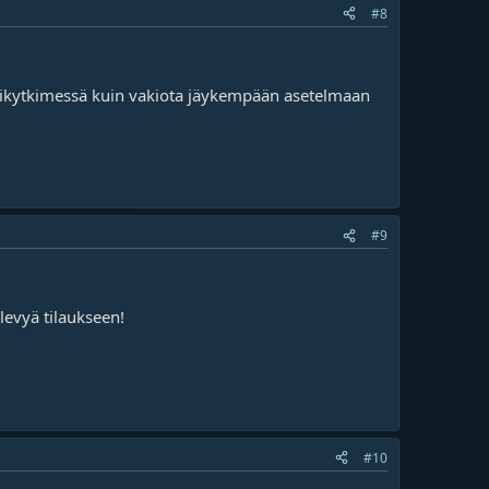
#8
erikytkimessä kuin vakiota jäykempään asetelmaan
#9
alevyä tilaukseen!
#10