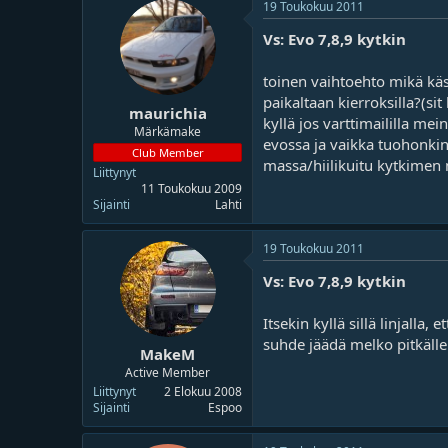
19 Toukokuu 2011
Vs: Evo 7,8,9 kytkin
toinen vaihtoehto mikä käsi
paikaltaan kierroksilla?(s
maurichia
kyllä jos varttimaililla me
Märkämake
evossa ja vaikka tuohonkin
Club Member
massa/hiilikuitu kytkimen
Liittynyt
11 Toukokuu 2009
Sijainti
Lahti
19 Toukokuu 2011
Vs: Evo 7,8,9 kytkin
Itsekin kyllä sillä linjalla
suhde jäädä melko pitkälle
MakeM
Active Member
Liittynyt
2 Elokuu 2008
Sijainti
Espoo