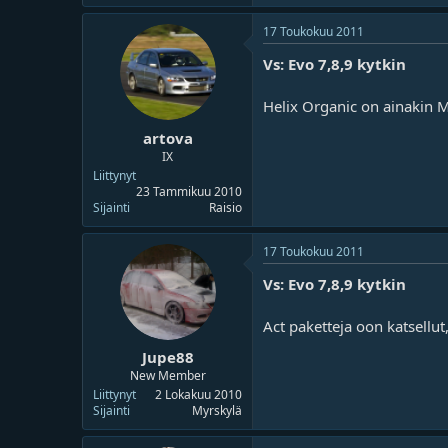
o
ä
i
r
17 Toukokuu 2011
t
ä
t
Vs: Evo 7,8,9 kytkin
a
j
Helix Organic on ainakin M
a
artova
IX
Liittynyt
23 Tammikuu 2010
Sijainti
Raisio
17 Toukokuu 2011
Vs: Evo 7,8,9 kytkin
Act paketteja oon katsellut
Jupe88
New Member
Liittynyt
2 Lokakuu 2010
Sijainti
Myrskylä