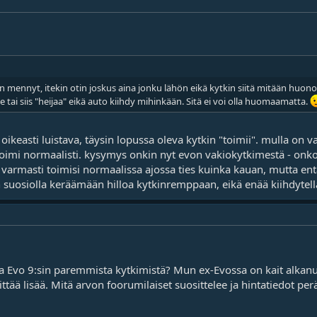
än mennyt, itekin otin joskus aina jonku lähön eikä kytkin siitä mitään huon
 tai siis "heijaa" eikä auto kiihdy mihinkään. Sitä ei voi olla huomaamatta.
oikeasti luistava, täysin lopussa oleva kytkin "toimii". mulla on vaa
 toimi normaalisti. kysymys onkin nyt evon vakiokytkimestä - on
varmasti toimisi normaalissa ajossa ties kuinka kauan, mutta en
 suosiolla keräämään hilloa kytkinremppaan, eikä enää kiihdytell
Evo 9:sin paremmista kytkimistä? Mun ex-Evossa on kait alkanut k
ttää lisää. Mitä arvon foorumilaiset suosittelee ja hintatiedot pe