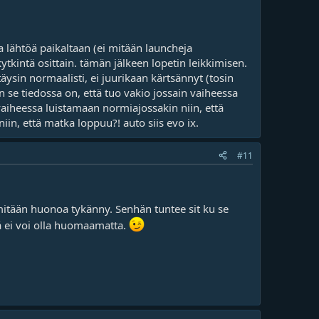
 lähtöä paikaltaan (ei mitään launcheja
kytkintä osittain. tämän jälkeen lopetin leikkimisen.
ysin normaalisti, ei juurikaan kärtsännyt (tosin
 se tiedossa on, että tuo vakio jossain vaiheessa
vaiheessa luistamaan normiajossakin niin, että
iin, että matka loppuu?! auto siis evo ix.
#11
ä mitään huonoa tykänny. Senhän tuntee sit ku se
tä ei voi olla huomaamatta.