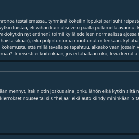
ronoa testailemassa.. tyhmänä kokeilin lopuksi pari suht reipasta
kytkin luistaa, eli vähän kuin olisi veto päällä polkimella avannut 
kiokytkin nyt entinen? toimii kyllä edelleen normaalissa ajossa tä
 haistaisikaan), eikä poljintuntuma muuttunut mitenkään. kyllähän
e kokemusta, että millä tavalla se tapahtuu. alkaako vaan jossain 
? ilmeisesti ei kuitenkaan, jos ei tahallaan riko, leviä kerralla n
kään mennyt, itekin otin joskus aina jonku lähön eikä kytkin siit
kierrokset nousee tai siis "heijaa" eikä auto kiihdy mihinkään. Si