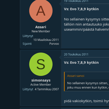
19 Toukokuu 2011
A
Vs: Evo 7,8,9 kytkin
No sellainen kysymys sitte
tällöin niin antautuuko jok
Assari
useammin/päästä halvemm
New Member
Liittynyt
10 Maaliskuu 2011
Sijainti
Porvoo
20 Toukokuu 2011
S
Vs: Evo 7,8,9 kytkin
Assari sanoi
simonsays
No sellainen kysymys sitten, 
Active Member
joku muu ennen kun kytkin, e
Liittynyt
4 Tammikuu 2007
pidä vakiokytkin, toimii h