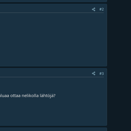
#2
#3
luaa ottaa nelikolla lähtöjä?