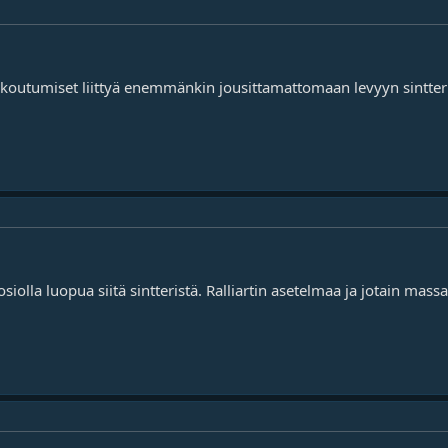
rikkoutumiset liittyä enemmänkin jousittamattomaan levyyn sintt
osiolla luopua siitä sintteristä. Ralliartin asetelmaa ja jotain mass