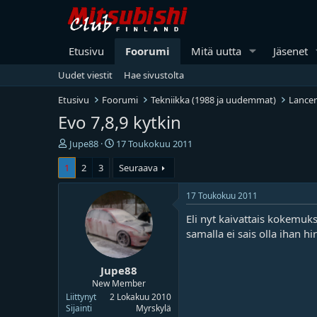
Etusivu
Foorumi
Mitä uutta
Jäsenet
Uudet viestit
Hae sivustolta
Etusivu
Foorumi
Tekniikka (1988 ja uudemmat)
Lancer
Evo 7,8,9 kytkin
V
A
Jupe88
17 Toukokuu 2011
i
l
1
2
3
Seuraava
e
o
s
i
t
t
17 Toukokuu 2011
i
u
Eli nyt kaivattais kokemuk
k
s
e
p
samalla ei sais olla ihan 
t
ä
j
i
Jupe88
u
v
n
ä
New Member
a
m
Liittynyt
2 Lokakuu 2010
l
ä
Sijainti
Myrskylä