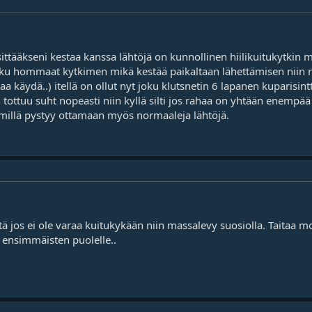
ttääkseni kestaa kanssa lähtöjä on kunnollinen hiilikuitukytkin mutt
it ku hommaat kytkimen mikä kestää paikaltaan lähettämisen niin 
inaa käydä..) itellä on ollut nyt joku klutsnetin 6 lapanen kuparis
 tottuu suht nopeasti niin kyllä silti jos rahaa on yhtään enemp
 millä pystyy ottamaan myös normaaleja lähtöjä.
, että jos ei ole varaa kuitukykään niin massalevy suosiolla. Taitaa
 ensimmäisten puolelle..