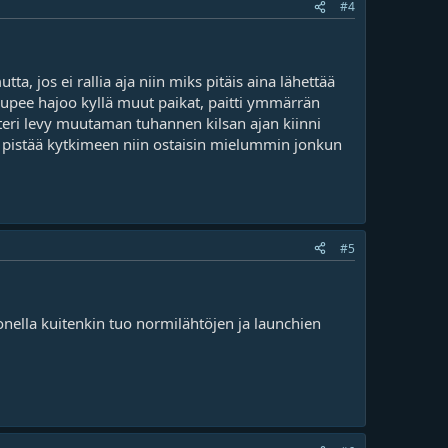
#4
a, jos ei rallia aja niin miks pitäis aina lähettää
rupee hajoo kyllä muut paikat, paitti ymmärrän
intteri levy muutaman tuhannen kilsan ajan kiinni
ää pistää kytkimeen niin ostaisin mielummin jonkun
#5
 monella kuitenkin tuo normilähtöjen ja launchien