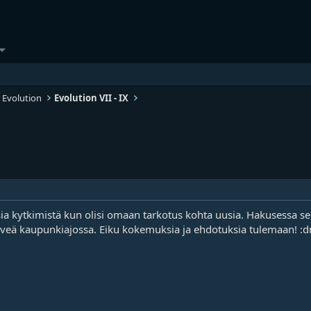
 Evolution
Evolution VII - IX
sia kytkimistä kun olisi omaan tarkotus kohta uusia. Hakusessa sel
hirveä kaupunkiajossa. Eiku kokemuksia ja ehdotuksia tulemaan! :d