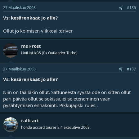
27 Maaliskuu 2008
#186
Vs: kesärenkaat jo alle?
Ollut jo kolmisen viikkoa! :driver
ms Frost
HuiHai ix35 (Ex Outlander Turbo)
27 Maaliskuu 2008
#187
Vs: kesärenkaat jo alle?
Niin on täälläkin ollut. Sattuneesta syystä ode on sitten ollut
pari päivää ollut seisokissa, ei se eteneminen vaan
pysähtymisen ennakointi. Pikkujapski rules..
ralli art
honda accord tourer 2.4 executive 2003.