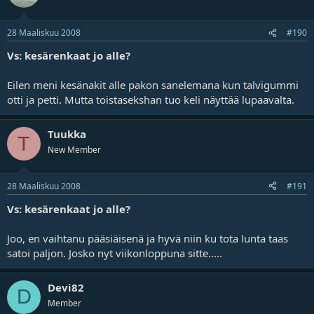
28 Maaliskuu 2008
#190
Vs: kesärenkaat jo alle?
Eilen meni kesänakit alle pakon sanelemana kun talvigummi
otti ja petti. Mutta toistasekshan tuo keli näyttää lupaavalta.
Tuukka
T
New Member
28 Maaliskuu 2008
#191
Vs: kesärenkaat jo alle?
Joo, en vaihtanu pääsiäisenä ja hyvä niin ku tota lunta taas
satoi paljon. Josko nyt viikonloppuna sitte.....
Devi82
D
Member