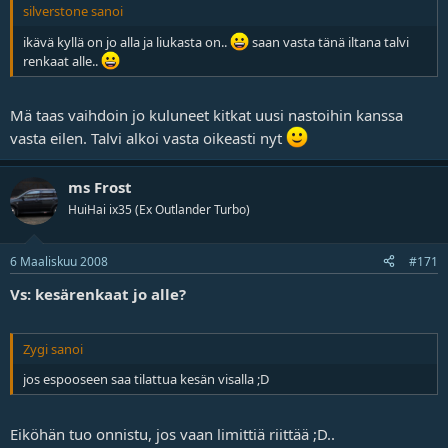
silverstone sanoi
ikävä kyllä on jo alla ja liukasta on..
saan vasta tänä iltana talvi
renkaat alle..
Mä taas vaihdoin jo kuluneet kitkat uusi nastoihin kanssa
vasta eilen. Talvi alkoi vasta oikeasti nyt
ms Frost
HuiHai ix35 (Ex Outlander Turbo)
6 Maaliskuu 2008
#171
Vs: kesärenkaat jo alle?
Zygi sanoi
jos espooseen saa tilattua kesän visalla ;D
Eiköhän tuo onnistu, jos vaan limittiä riittää ;D..