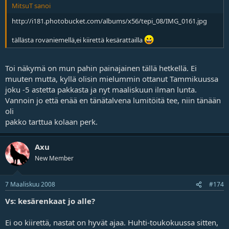
MitsuT sanoi
http://i181.photobucket.com/albums/x56/tepi_08/IMG_0161.jpg
tällästa rovaniemellä,ei kiirettä kesärattailla
Toi näkymä on mun pahin painajainen tällä hetkellä. Ei
muuten mutta, kyllä olisin mielummin ottanut Tammikuussa
joku -5 astetta pakkasta ja nyt maaliskuun ilman lunta.
Vannoin jo että enää en tänätalvena lumitöitä tee, niin tänään
oli
pakko tarttua kolaan perk.
Axu
New Member
7 Maaliskuu 2008
#174
Vs: kesärenkaat jo alle?
Ei oo kiirettä, nastat on hyvät ajaa. Huhti-toukokuussa sitten,