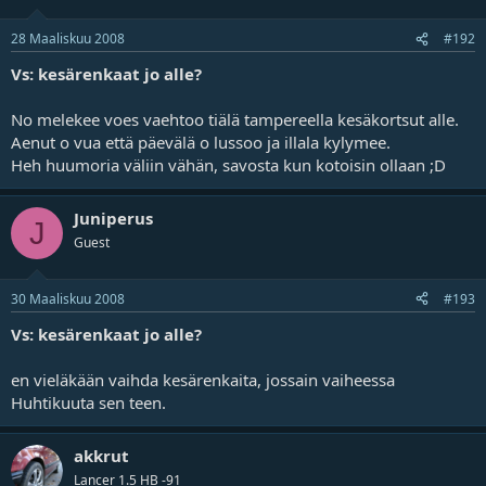
28 Maaliskuu 2008
#192
Vs: kesärenkaat jo alle?
No melekee voes vaehtoo tiälä tampereella kesäkortsut alle.
Aenut o vua että päevälä o lussoo ja illala kylymee.
Heh huumoria väliin vähän, savosta kun kotoisin ollaan ;D
Juniperus
J
Guest
30 Maaliskuu 2008
#193
Vs: kesärenkaat jo alle?
en vieläkään vaihda kesärenkaita, jossain vaiheessa
Huhtikuuta sen teen.
akkrut
Lancer 1.5 HB -91