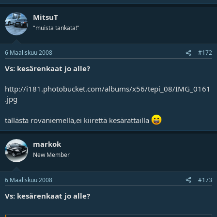
MitsuT
"muista tankata!"
6 Maaliskuu 2008
#172
Vs: kesärenkaat jo alle?
http://i181.photobucket.com/albums/x56/tepi_08/IMG_0161
.jpg
tällästa rovaniemellä,ei kiirettä kesärattailla
markok
New Member
6 Maaliskuu 2008
#173
Vs: kesärenkaat jo alle?