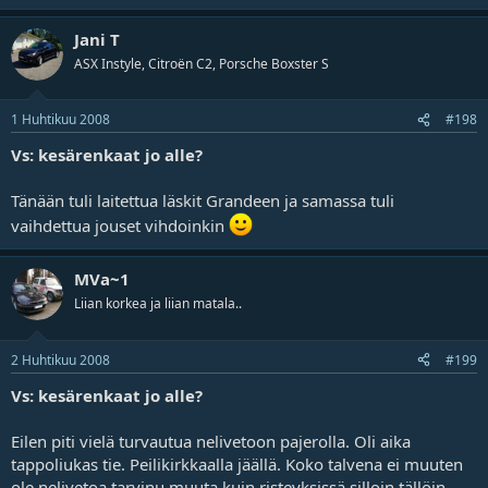
Jani T
ASX Instyle, Citroën C2, Porsche Boxster S
1 Huhtikuu 2008
#198
Vs: kesärenkaat jo alle?
Tänään tuli laitettua läskit Grandeen ja samassa tuli
vaihdettua jouset vihdoinkin
MVa~1
Liian korkea ja liian matala..
2 Huhtikuu 2008
#199
Vs: kesärenkaat jo alle?
Eilen piti vielä turvautua nelivetoon pajerolla. Oli aika
tappoliukas tie. Peilikirkkaalla jäällä. Koko talvena ei muuten
ole nelivetoa tarvinu muuta kuin risteyksissä silloin tällöin