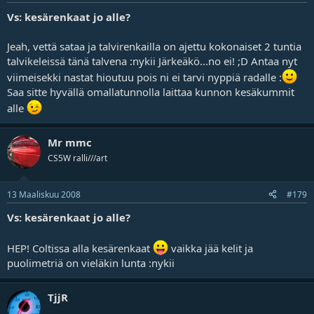
Vs: kesärenkaat jo alle?
Jeah, vettä sataa ja talvirenkailla on ajettu kokonaiset 2 tuntia
talvikeleissä tänä talvena :nykii Järkeäkö...no ei! ;D Antaa nyt
viimeisekki nastat hioutuu pois ni ei tarvi nyppiä radalle :
Saa sitte hyvällä omallatunnolla laittaa kunnon kesäkummit
alle
Mr mmc
CS5W ralli///art
13 Maaliskuu 2008
#179
Vs: kesärenkaat jo alle?
HEP! Coltissa alla kesärenkaat
vaikka jää kelit ja
puolimetriä on vieläkin lunta :nykii
TjjR
...