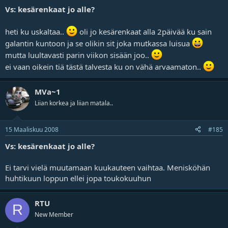
Vs: kesärenkaat jo alle?
heti ku uskaltaa..
oli jo kesärenkaat alla 2päivää ku sain
galantin kuntoon ja se olikin sit joka mutkassa luisua
mutta luultavasti parin viikon sisään joo..
ei vaan oikein tiä tästä talvesta ku on vähä arvaamaton..
MVa~1
Liian korkea ja liian matala..
15 Maaliskuu 2008
#185
Vs: kesärenkaat jo alle?
Ei tarvi vielä muutamaan kuukauteen vaihtaa. Menisköhän
huhtikuun loppun ellei jopa toukokuuhun
RTU
R
New Member