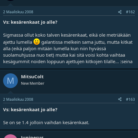
2 Maaliskuu 2008
#162
Vs: kesärenkaat jo alle?
Sigmassa ollut koko talven kesärenkaat, eikä ole metriäkään
ajettu lumella
galantissa melkein sama juttu, mutta kitkat
alla (eikä paljon mitään lumella kun niin hyvässä
suolamuhjussa nuo tiet) mutta kai sitä voisi kohta vaihtaa
kesägummit noiden loppuun ajettujen kitkojen tilalle... :seina
MitsuColt
M
New Member
2 Maaliskuu 2008
#163
Vs: kesärenkaat jo alle?
Se on se 1.4 jolloin vaihdan kesärenkaat.
Juniperus