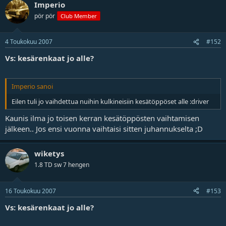
Imperio
j
a
pör pör
Club Member
4 Toukokuu 2007
#152
Vs: kesärenkaat jo alle?
Imperio sanoi
Eilen tuli jo vaihdettua nuihin kulkineisiin kesätöppöset alle :driver
Kaunis ilma
jo toisen kerran kesätöppösten vaihtamisen
jälkeen.. Jos ensi vuonna vaihtaisi sitten juhannukselta ;D
wiketys
1.8 TD sw 7 hengen
16 Toukokuu 2007
#153
Vs: kesärenkaat jo alle?