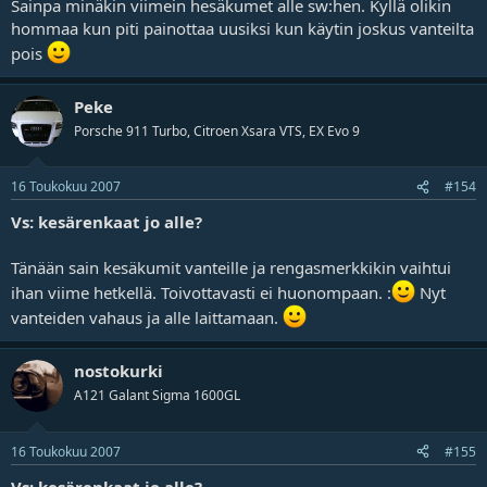
Sainpa minäkin viimein hesäkumet alle sw:hen. Kyllä olikin
hommaa kun piti painottaa uusiksi kun käytin joskus vanteilta
pois
Peke
Porsche 911 Turbo, Citroen Xsara VTS, EX Evo 9
16 Toukokuu 2007
#154
Vs: kesärenkaat jo alle?
Tänään sain kesäkumit vanteille ja rengasmerkkikin vaihtui
ihan viime hetkellä. Toivottavasti ei huonompaan. :
Nyt
vanteiden vahaus ja alle laittamaan.
nostokurki
A121 Galant Sigma 1600GL
16 Toukokuu 2007
#155
Vs: kesärenkaat jo alle?