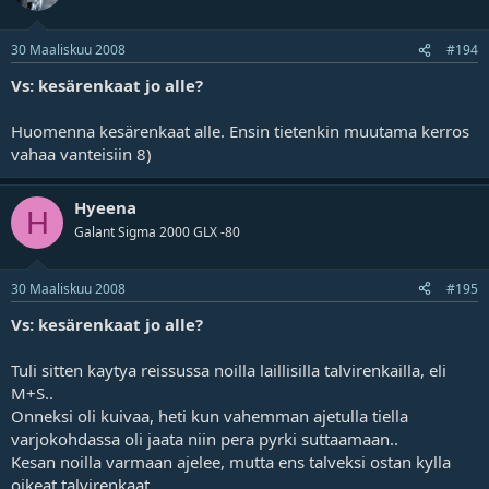
30 Maaliskuu 2008
#194
Vs: kesärenkaat jo alle?
Huomenna kesärenkaat alle. Ensin tietenkin muutama kerros
vahaa vanteisiin 8)
Hyeena
H
Galant Sigma 2000 GLX -80
30 Maaliskuu 2008
#195
Vs: kesärenkaat jo alle?
Tuli sitten kaytya reissussa noilla laillisilla talvirenkailla, eli
M+S..
Onneksi oli kuivaa, heti kun vahemman ajetulla tiella
varjokohdassa oli jaata niin pera pyrki suttaamaan..
Kesan noilla varmaan ajelee, mutta ens talveksi ostan kylla
oikeat talvirenkaat..