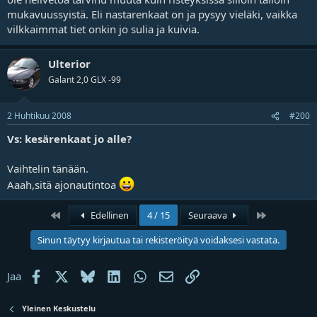
mukavuussyistä. Eli nastarenkaat on ja pysyy vieläki, vaikka
vilkkaimmat tiet onkin jo sulia ja kuivia.
Ulterior
Galant 2,0 GLX -99
2 Huhtikuu 2008
#200
Vs: kesärenkaat jo alle?
Vaihtelin tänään.
Aaah,sitä ajonautintoa
Ensimmäinen
Last
Edellinen
4 / 15
Seuraava
Sinun täytyy kirjautua tai rekisteröityä voidaksesi vastata.
Facebook
X
Bluesky
LinkedIn
WhatsApp
Sähköposti
Linkki
Jaa
Yleinen Keskustelu