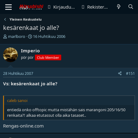
Kirjaudu sisään
Rekisteröidy
Yleinen Keskustelu
kesärenkaat jo alle?
V
A
marlboro
16 Huhtikuu 2006
i
l
e
o
Imperio
s
i
pör pör
Club Member
t
t
i
u
k
s
28 Huhtikuu 2007
#151
e
p
t
ä
Vs: kesärenkaat jo alle?
j
i
u
v
n
ä
caleb sanoi
a
m
l
ä
entiedä onko offtopic mutta mistähän sais marangoni 205/16/50
o
ä
renkaita?! alkaa etutassut olla aika tasaset..
i
r
t
ä
Rengas-online.com
t
a