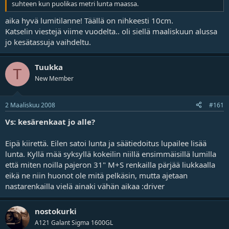
suhteen kun puolikas metri lunta maassa.
aika hyvä lumitilanne! Täällä on nihkeesti 10cm.
Katselin viestejä viime vuodelta.. oli siellä maaliskuun alussa
jo kesätassuja vaihdeltu.
Tuukka
T
New Member
2 Maaliskuu 2008
#161
Vs: kesärenkaat jo alle?
Eipä kiirettä. Eilen satoi lunta ja säätiedoitus lupailee lisää
lunta. Kyllä mää syksyllä kokeilin niillä ensimmäisillä lumilla
että miten noilla pajeron 31" M+S renkailla pärjää liukkaalla
eikä ne niin huonot ole mitä pelkäsin, mutta ajetaan
nastarenkailla vielä ainaki vähän aikaa :driver
nostokurki
A121 Galant Sigma 1600GL