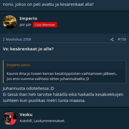
nonii, jokos on peli avattu ja kesärenkaat alla?
Imperio
pör pör
Club Member
2 Maaliskuu 2008
#158
Vs: kesärenkaat jo alle?
Imperio sanoi
Kaunis ilma
jo toisen kerran kesätöppösten vaihtamisen jälkeen..
Jos ensi vuonna vaihtaisi sitten juhannukselta ;D
Juhannusta odotellessa ;D
Ei tässä ihan heti tarvitse hätäillä eikä haikailla kesäkiekkojen
suhteen kun puolikas metri lunta maassa.
Vesku
Autohifi, Lasitummennukset.