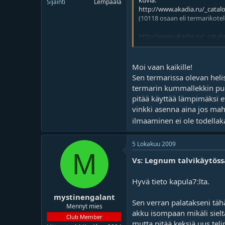
kuvia:
Sijainti
Lempäälä
o
ä
http://www.akadia.ru/_catal
i
r
(10118 osaan eli termarikotel
t
ä
t
http://www.akadia.ru/_cata
a
j
a
edit: onkos kukaa ennemmi syv
Moi vaan kaikille!
puolen tulevalle paineelle. M
Sen termarissa olevan helis
Kylmänä termari on kiinni ja
termarin kummallekkin puol
Imperio mainitsi että termarii
pitää käyttää lämpimäksi e
Itsehän vaihdoin termarin vi
vinkki asenna aina jos mah
lävitse.. Onko reiän poraamise
ilmaaminen ei ole todell
5 Lokakuu 2009
M
Vs: Legnum talvikäytöss
Hyvä tieto kapula7:lta.
mystinengalant
Sen verran palatakseni täh
Mennyt mies
akku isompaan mikäli sieltä 
Club Member
mutta pitää keksiä uus teli