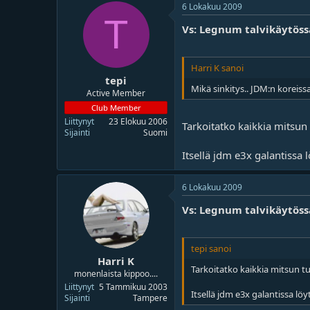
6 Lokakuu 2009
T
Vs: Legnum talvikäytöss
Harri K sanoi
tepi
Mikä sinkitys.. JDM:n koreissa
Active Member
Club Member
Liittynyt
23 Elokuu 2006
Tarkoitatko kaikkia mitsun
Sijainti
Suomi
Itsellä jdm e3x galantissa l
6 Lokakuu 2009
Vs: Legnum talvikäytöss
tepi sanoi
Harri K
Tarkoitatko kaikkia mitsun tu
monenlaista kippoo....
Liittynyt
5 Tammikuu 2003
Itsellä jdm e3x galantissa löyt
Sijainti
Tampere