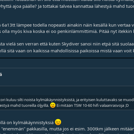
yhyttä ajoa päälle? Ja tottakai talvea kannattaa lähestyä mahd tuore
 tää 6a13tt lämpee todella nopeasti ainakin näin kesällä kun verta
is olla myös kiva koska ei oo penkinlämmittimiä. Pitää nyt itekkin
a vielä sen verran että kuten Skydiver sanoi niin etpä sitä suolaa v
llä sitä vaan on kaikissa mahdollisissa paikoissa mistä vaan voit k
ä
ori kuluu silti noista kylmäkäynnistyksistä, ja erityisen kuluttavaks se muodo
estyä mahd tuoreilla öljyillä.
Ei mitään TSW 10-60 hifi valaanrasvoja ;D
öllä on kylmäkäynnistyksiä
 "enemmän" pakkasilla, mutta jos ei esim. 300tkm jälkeen mitään m