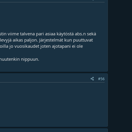
stin viime talvena pari asiaa käytöstä abs.n sekä
 levyjä aikas paljon. Järjestelmät kun puuttuvat
koilla jo vuosikaudet joten ajotapani ei ole
 muutenkin nippuun.
#56