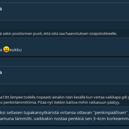
ä
ekin positiivinen puoli, että siitä saa haaroituksen sisäpistokkeelle.
aa
eukku
ä
ä 6a13tt lämpee todella nopeasti ainakin näin kesällä kun vertaa vaikkapa gd
 oo penkinlämmittimiä. Pitää nyt itekkin kattoa mihin ratkasuun päätyy.
ksi sellasen tupakansytkäristä virtansa ottavan "penkinpäällisen"
aamuna lämmitti..vaikkakin nostaa penkkiä sen 3-4cm korkeamma