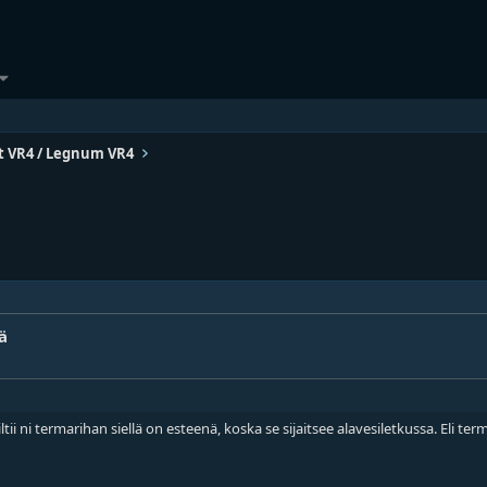
t VR4 / Legnum VR4
ä
iltii ni termarihan siellä on esteenä, koska se sijaitsee alavesiletkussa. Eli t