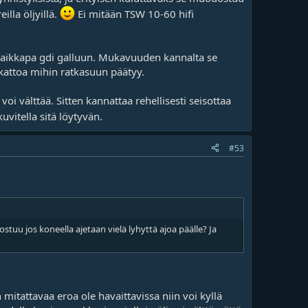
illa öljyillä.
Ei mitään TSW 10-60 hifi
a vaikkapa gdi galluun. Mukavuuden kannalta se
 kattoa mihin ratkasuun päätyy.
oi välttää. Sitten kannattaa rehellisesti seisottaa
uvitella sitä löytyvän.
#53
stuu jos koneella ajetaan vielä lyhyttä ajoa päälle? Ja
itattavaa eroa ole havaittavissa niin voi kyllä