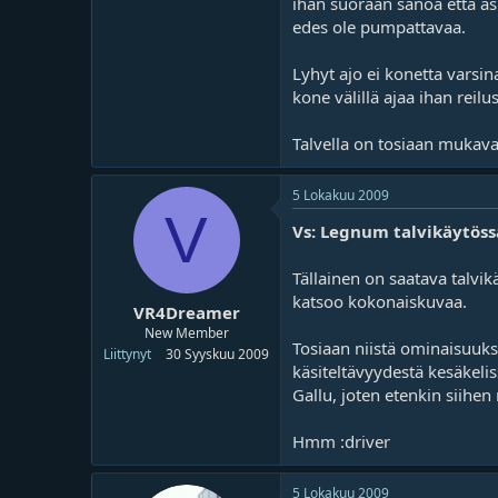
ihan suoraan sanoa että asia
edes ole pumpattavaa.
Lyhyt ajo ei konetta varsi
kone välillä ajaa ihan reilu
Talvella on tosiaan mukavaa
5 Lokakuu 2009
V
Vs: Legnum talvikäytöss
Tällainen on saatava talvi
katsoo kokonaiskuvaa.
VR4Dreamer
New Member
Tosiaan niistä ominaisuuks
Liittynyt
30 Syyskuu 2009
käsiteltävyydestä kesäkelis
Gallu, joten etenkin siihe
Hmm :driver
5 Lokakuu 2009