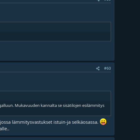
#60
i galluun. Mukavuuden kannalta se sisätilojen esilämmitys
 jossa lämmitysvastukset istuin-ja selkäosassa.
lle..