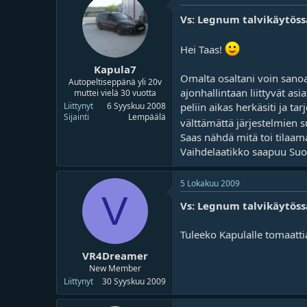
Vs: Legnum talvikäytöss
Hei Taas!
Kapula7
Omalta osaltani voin sanoa 
Autopeltiseppänä yli 20v
ajonhallintaan liittyvät as
muttei vielä 30 vuotta
peliin aikas herkäsiti ja ta
Liittynyt
6 Syyskuu 2008
Sijainti
Lempäälä
välttämättä järjestelmien 
Saas nähdä mitä toi tilaa
Vaihdelaatikko saapuu Suo
5 Lokakuu 2009
V
Vs: Legnum talvikäytöss
Tuleeko Kapulalle tomaattias
VR4Dreamer
New Member
Liittynyt
30 Syyskuu 2009