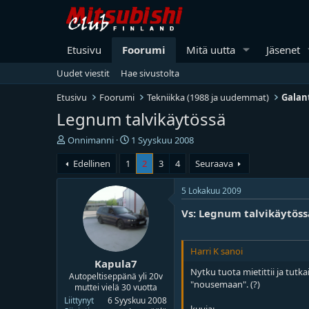
Etusivu
Foorumi
Mitä uutta
Jäsenet
Uudet viestit
Hae sivustolta
Etusivu
Foorumi
Tekniikka (1988 ja uudemmat)
Galan
Legnum talvikäytössä
V
A
Onnimanni
1 Syyskuu 2008
i
l
Edellinen
1
2
3
4
Seuraava
e
o
s
i
t
t
5 Lokakuu 2009
i
u
Vs: Legnum talvikäytöss
k
s
e
p
t
ä
j
i
Harri K sanoi
Kapula7
u
v
Nytku tuota mietittii ja tutka
n
ä
Autopeltiseppänä yli 20v
"nousemaan". (?)
muttei vielä 30 vuotta
a
m
l
ä
Liittynyt
6 Syyskuu 2008