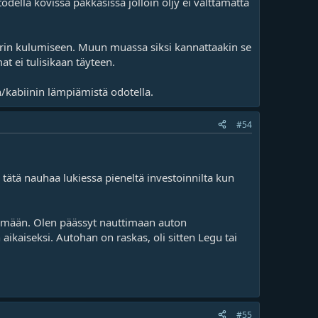
todella kovissa pakkasissa jolloin öljy ei välttämättä
ttorin kulumiseen. Muun muassa siksi kannattaakin se
at ei tulisikaan täyteen.
n/kabiinin lämpiämistä odotella.
#54
tätä nauhaa lukiessa pieneltä investoinnilta kun
enemään. Olen päässyt nauttimaan auton
 aikaiseksi. Autohan on raskas, oli sitten Legu tai
#55