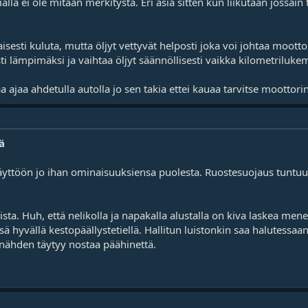
lla ei ole mitään merkitystä. Eri asia sitten kun liikutaan jossain 
naisesti kuluta, mutta öljyt vettyvät helposti joka voi johtaa moo
sti lämpimäksi ja vaihtaa öljyt säännöllisesti vaikka kilometrilukem
 ajaa ahdetulla autolla jo sen takia ettei kauaa tarvitse moottori
ä
käyttöön jo ihan ominaisuuksiensa puolesta. Ruostesuojaus tuntuu 
ista. Huh, että nelikolla ja napakalla alustalla on kiva laskea m
sä hyvällä kestopäällystetiellä. Hallitun luistonkin saa halutessaan
n nähden täytyy nostaa päähinettä.