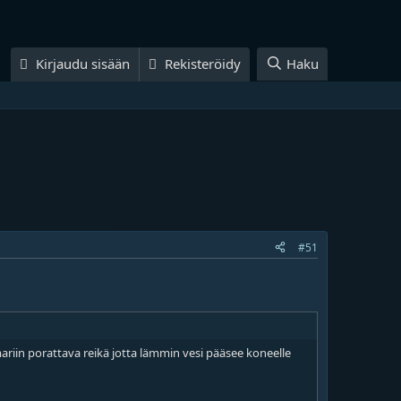
Kirjaudu sisään
Rekisteröidy
Haku
#51
ermariin porattava reikä jotta lämmin vesi pääsee koneelle