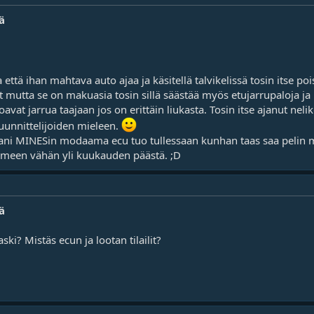
ä
että ihan mahtava auto ajaa ja käsitellä talvikelissä tosin itse poi
iat mutta se on makuasia tosin sillä säästää myös etujarrupaloja ja
rjoavat jarrua taajaan jos on erittäin liukasta. Tosin itse ajanut neli
suunnittelijoiden mieleen.
mani MINESin modaama ecu tuo tullessaan kunhan taas saa pelin
meen vähän yli kuukauden päästä. ;D
ä
ki? Mistäs ecun ja lootan tilailit?