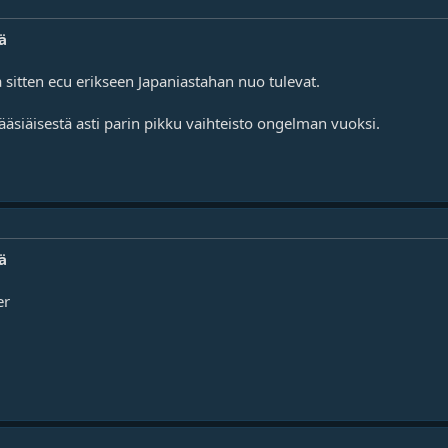
ä
 sitten ecu erikseen Japaniastahan nuo tulevat.
äsiäisestä asti parin pikku vaihteisto ongelman vuoksi.
ä
er