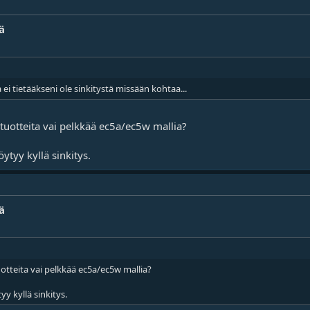
ä
 ei tietääkseni ole sinkitystä missään kohtaa...
 tuotteita vai pelkkää ec5a/ec5w mallia?
öytyy kyllä sinkitys.
ä
otteita vai pelkkää ec5a/ec5w mallia?
yy kyllä sinkitys.