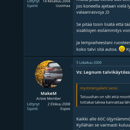
Liittynyt
14 Kesäkuu 2004
jos koneella ajetaan vielä l
Sijainti
Uusimaa
valaanrasvoja ;D
Se pitää tosin lisätä että
sisätilojen esilämmitys vo
Ja lempiaiheestani ruosteest
koko talvi sitä autoa.
Ky
5 Lokakuu 2009
Vs: Legnum talvikäytöss
mystinengalant sanoi
MakeM
Totuushan on silti että moott
Active Member
tottakai talvea kannattaa läh
Liittynyt
2 Elokuu 2008
Sijainti
Espoo
Kaikki alle 60C öljynlämm
Kyllähän se varmasti kuluu