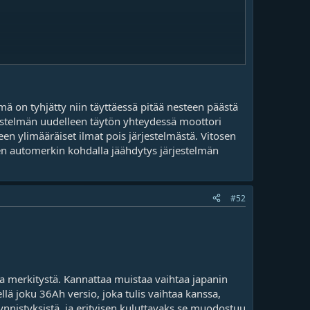
ka sulkee termarin pikkureiän joko toiselt tai toiselt
mä on tyhjätty niin täyttäessä pitää nesteen päästä
estelmän uudelleen täytön yhteydessä moottori
"ongelmissa". Vaan kärsiikö se termari sitä...
en ylimääräiset ilmat pois järjestelmästä. Vitosen
tojen täysi "murentuminen". Eli termari vuosi koko ajan
nen automerkin kohdalla jäähdytys järjestelmän
#52
a merkitystä. Kannattaa muistaa vaihtaa japanin
tellä joku 36Ah versio, joka tulis vaihtaa kanssa,
äynnistyksistä, ja erityisen kuluttavaks se muodostuu