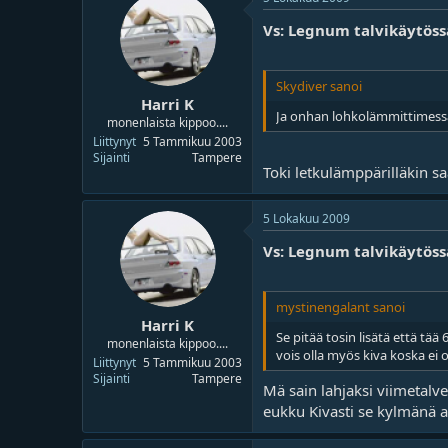
Vs: Legnum talvikäytöss
Skydiver sanoi
Harri K
Ja onhan lohkolämmittimessä s
monenlaista kippoo....
Liittynyt
5 Tammikuu 2003
Sijainti
Tampere
Toki letkulämppärilläkin s
5 Lokakuu 2009
Vs: Legnum talvikäytöss
mystinengalant sanoi
Harri K
Se pitää tosin lisätä että tä
monenlaista kippoo....
vois olla myös kiva koska ei
Liittynyt
5 Tammikuu 2003
Sijainti
Tampere
Mä sain lahjaksi viimetalve
eukku Kivasti se kylmänä 