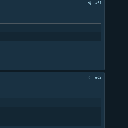
#61
#62