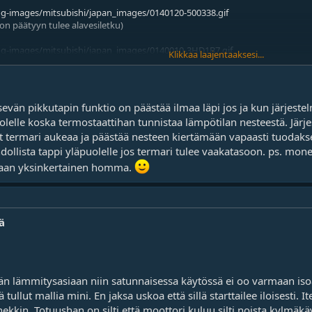
og-images/mitsubishi/japan_images/0140120-500338.gif
on päätyyn tulee alavesiletku)
log-images/mitsubishi/japan_images/0140010-3HD1B7.gif
Klikkaa laajentaaksesi...
entyny termarin toimintaan. Siis kun siinä on laipassa se liikkuva "tappi" jo
ikäs tän funktio on?
evän pikkutapin funktio on päästää ilmaa läpi jos ja kun järjestel
 pumpun synnyttävä paine sulkee myös tän venttiilin?
elle koska termostaattihan tunnistaa lämpötilan nesteestä. Järj
n porattava reikä jottta vesi kiertää, tämä voisi olla ratkaisu letkulämppärin 
t termari aukeaa ja päästää nesteen kiertämään vapaasti tuodakse
ime talvena kun lämmöt ei noussu enää. Syyksi paljastui termarin tiivistepin
dollista tappi yläpuolelle jos termari tulee vaakatasoon. ps. mo
lla pian sama vaikutus (toki siis reiän koolla merkitystä)
akaan yksinkertainen homma.
ä
än lämmitysasiaan niin satunnaisessa käytössä ei oo varmaan iso
tullut mallia mini. En jaksa uskoa että sillä starttailee iloisesti. I
nekkin. Totuushan on silti että moottori kuluu silti noista kylmäk