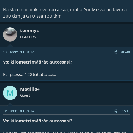
Näistä on jo jonkin verran aikaa, mutta Priuksessa on täynnä
200 tkm ja GTO:ssa 130 tkm.
tommyz
DSM FTW
13 Tammikuu 2014
#590
Vs: kilometrimäärät autossasi?
Eclipsessä 128tuhatta
.
mailia
Magilla4
M
Guest
18 Tammikuu 2014
#591
Vs: kilometrimäärät autossasi?
Colt Ralliartissa tänään 10.000 kilsan rajapyykki täysi :driver