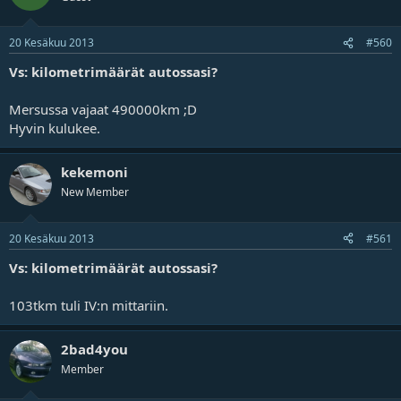
20 Kesäkuu 2013
#560
Vs: kilometrimäärät autossasi?
Mersussa vajaat 490000km ;D
Hyvin kulukee.
kekemoni
New Member
20 Kesäkuu 2013
#561
Vs: kilometrimäärät autossasi?
103tkm tuli IV:n mittariin.
2bad4you
Member