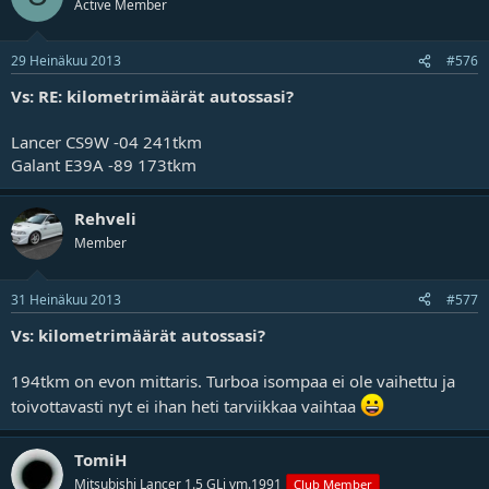
Active Member
29 Heinäkuu 2013
#576
Vs: RE: kilometrimäärät autossasi?
Lancer CS9W -04 241tkm
Galant E39A -89 173tkm
Rehveli
Member
31 Heinäkuu 2013
#577
Vs: kilometrimäärät autossasi?
194tkm on evon mittaris. Turboa isompaa ei ole vaihettu ja
toivottavasti nyt ei ihan heti tarviikkaa vaihtaa
TomiH
Mitsubishi Lancer 1.5 GLi vm.1991
Club Member