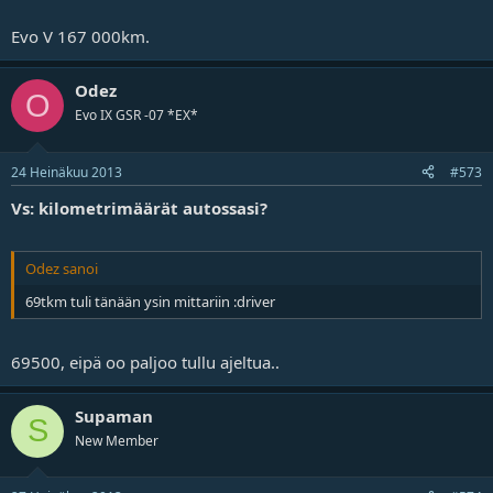
Evo V 167 000km.
Odez
O
Evo IX GSR -07 *EX*
24 Heinäkuu 2013
#573
Vs: kilometrimäärät autossasi?
Odez sanoi
69tkm tuli tänään ysin mittariin :driver
69500, eipä oo paljoo tullu ajeltua..
Supaman
S
New Member