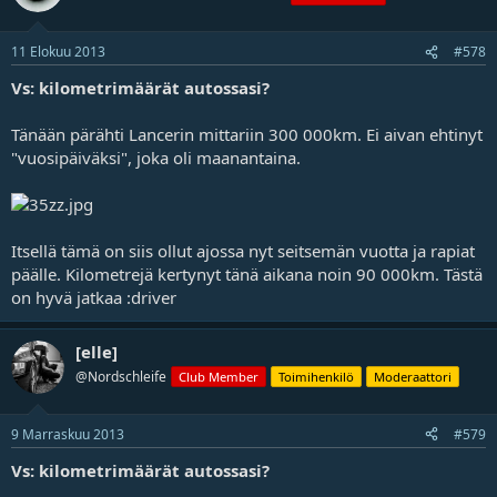
11 Elokuu 2013
#578
Vs: kilometrimäärät autossasi?
Tänään pärähti Lancerin mittariin 300 000km. Ei aivan ehtinyt
"vuosipäiväksi", joka oli maanantaina.
Itsellä tämä on siis ollut ajossa nyt seitsemän vuotta ja rapiat
päälle. Kilometrejä kertynyt tänä aikana noin 90 000km. Tästä
on hyvä jatkaa :driver
[elle]
@Nordschleife
Club Member
Toimihenkilö
Moderaattori
9 Marraskuu 2013
#579
Vs: kilometrimäärät autossasi?