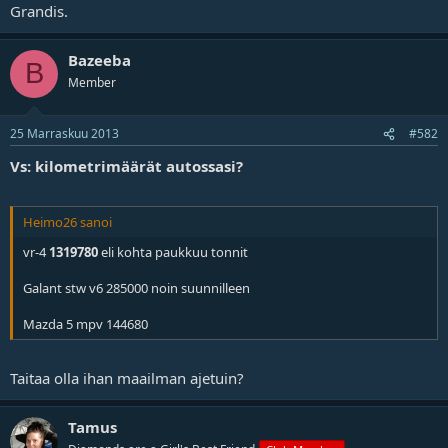
Grandis.
Bazeeba
B
Member
25 Marraskuu 2013
#582
Vs: kilometrimäärät autossasi?
Heimo26 sanoi
vr-4
1319780
eli kohta paukkuu tonnit
Galant stw v6 285000 noin suunnilleen
Mazda 5 mpv 144680
Taitaa olla ihan maailman ajetuin?
Tamus