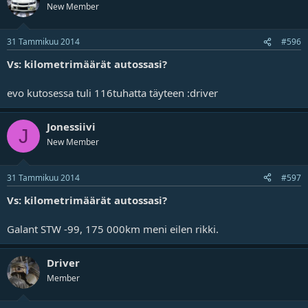
New Member
31 Tammikuu 2014
#596
Vs: kilometrimäärät autossasi?
evo kutosessa tuli 116tuhatta täyteen :driver
Jonessiivi
J
New Member
31 Tammikuu 2014
#597
Vs: kilometrimäärät autossasi?
Galant STW -99, 175 000km meni eilen rikki.
Driver
Member