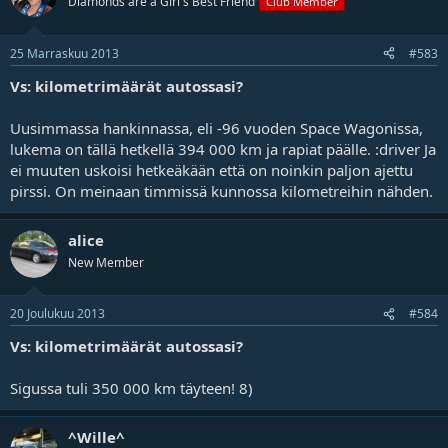
Diamonds are a Girl's Best Friend
Club Member
25 Marraskuu 2013
#583
Vs: kilometrimäärät autossasi?
Uusimmassa hankinnassa, eli -96 vuoden Space Wagonissa,
lukema on tällä hetkellä 394 000 km ja rapiat päälle. :driver Ja
ei muuten uskoisi hetkeäkään että on noinkin paljon ajettu
pirssi. On meinaan timmissä kunnossa kilometreihin nähden.
alice
New Member
20 Joulukuu 2013
#584
Vs: kilometrimäärät autossasi?
Sigussa tuli 350 000 km täyteen! 8)
^Wille^