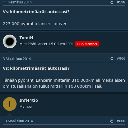
11 Helmikuu 2014
#598
Vs: kilometrimäärät autossasi?
223 000 pyörähti lancerii :driver
TomiH
Mitsubishi Lancer 1.5 GLi vm.1991
Club Member
3 Maaliskuu 2014
#599
Vs: kilometrimäärät autossasi?
Tänään pyörähti Lancerin mittariin 310 000km eli meikäläisen
omistusaikana on tullut mittariin 100 000km lisää.
Infl44tio
I
Member
13 Maaliskuu 2014
#600