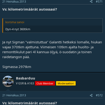
21 Heinäkuu 2013
#571
Vs: kilometrimäärät autossasi?
korsma sanoi
Dyn-4 nyt 360tkm
Ja nyt Sigman "valmistuttua" Galantti hetkeksi lomalle, hiukan
vajaa 370tkm ajettuna. Viimeisen 10tkm ajalta huolto- ja
remonttikulut pari 4l kannua öljyä, ö-suodatin ja toinen
raidetangon pää.
Sigmassa 297tkm
Basbarduu
V GSR & A163
Club Member
Moderaattori
21 Heinäkuu 2013
#572
Vs: kilometrimäärät autossasi?