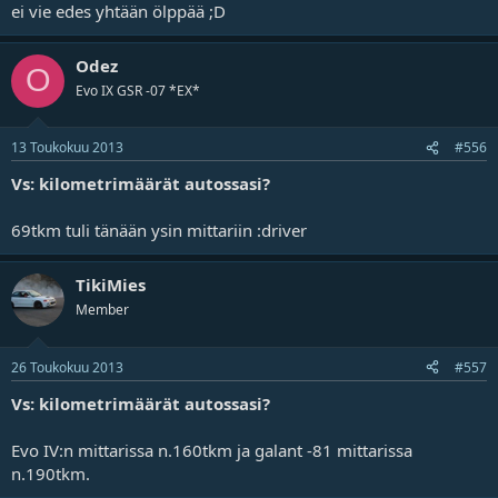
ei vie edes yhtään ölppää ;D
Odez
O
Evo IX GSR -07 *EX*
13 Toukokuu 2013
#556
Vs: kilometrimäärät autossasi?
69tkm tuli tänään ysin mittariin :driver
TikiMies
Member
26 Toukokuu 2013
#557
Vs: kilometrimäärät autossasi?
Evo IV:n mittarissa n.160tkm ja galant -81 mittarissa
n.190tkm.