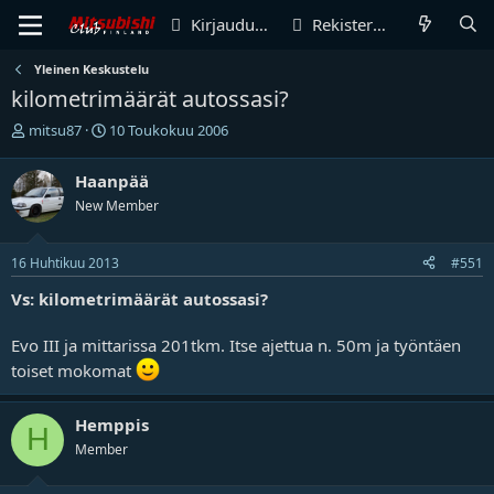
Kirjaudu sisään
Rekisteröidy
Yleinen Keskustelu
kilometrimäärät autossasi?
V
A
mitsu87
10 Toukokuu 2006
i
l
e
o
Haanpää
s
i
New Member
t
t
i
u
k
s
16 Huhtikuu 2013
#551
e
p
t
ä
Vs: kilometrimäärät autossasi?
j
i
u
v
Evo III ja mittarissa 201tkm. Itse ajettua n. 50m ja työntäen
n
ä
a
m
toiset mokomat
l
ä
o
ä
Hemppis
i
r
H
t
ä
Member
t
a