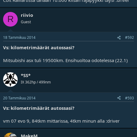
riivio
R
Guest
18 Tammikuu 2014
#592
Vs: kilometrimäärät autossasi?
Mitsubishi asx tuli 19500km. Ensihuoltoa odotelessa (22.1)
*SS*
IX 362hp / 499nm
20 Tammikuu 2014
#593
Vs: kilometrimäärät autossasi?
vm 07 evo 9, 84tkm mittarissa, 4tkm minun alla :driver
MakeM