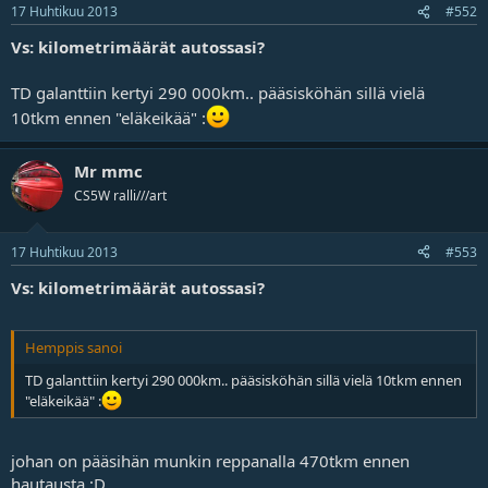
17 Huhtikuu 2013
j
#552
a
Vs: kilometrimäärät autossasi?
TD galanttiin kertyi 290 000km.. pääsisköhän sillä vielä
10tkm ennen "eläkeikää" :
Mr mmc
CS5W ralli///art
17 Huhtikuu 2013
#553
Vs: kilometrimäärät autossasi?
Hemppis sanoi
TD galanttiin kertyi 290 000km.. pääsisköhän sillä vielä 10tkm ennen
"eläkeikää" :
johan on pääsihän munkin reppanalla 470tkm ennen
hautausta ;D