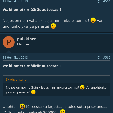
18 Heinäkuu 2013
#564
Vs: kilometrimäärät autossasi?
No jos on noin vähän kilsoja, niin miksi ei toimisi?
Vai
unohtuiko yksi ysi perästä?
pulkkinen
P
Member
18 Heinäkuu 2013
#565
Vs: kilometrimäärät autossasi?
Skydiver sanoi
No jos on noin vähän kilsoja, niin miksi ei toimisi?
Vai unohtuiko
yksi ysi perästä?
Unohtu...
Kiireessä ku kirjottaa ni tulee sutta ja sekundaa..
;D Noh, nyt on vähä yli 200000..