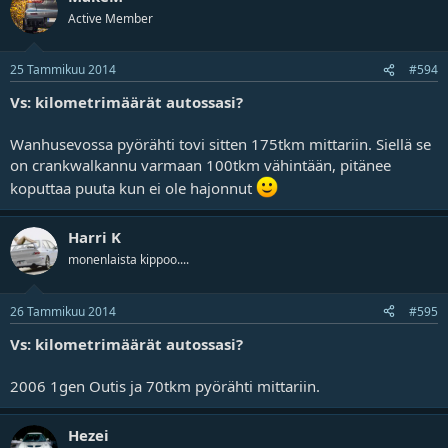
Active Member
25 Tammikuu 2014
#594
Vs: kilometrimäärät autossasi?
Wanhusevossa pyörähti tovi sitten 175tkm mittariin. Siellä se
on crankwalkannu varmaan 100tkm vähintään, pitänee
koputtaa puuta kun ei ole hajonnut
Harri K
monenlaista kippoo....
26 Tammikuu 2014
#595
Vs: kilometrimäärät autossasi?
2006 1gen Outis ja 70tkm pyörähti mittariin.
Hezei