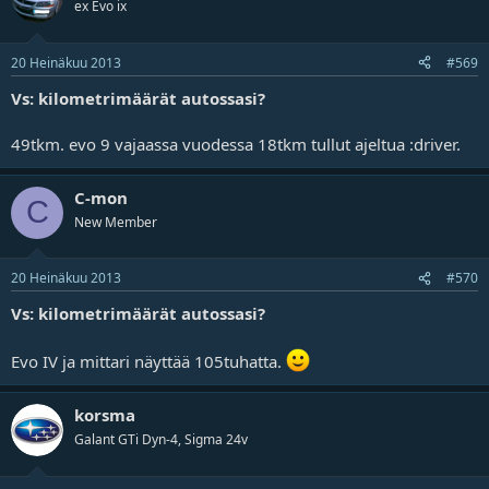
ex Evo ix
20 Heinäkuu 2013
#569
Vs: kilometrimäärät autossasi?
49tkm. evo 9 vajaassa vuodessa 18tkm tullut ajeltua :driver.
C-mon
C
New Member
20 Heinäkuu 2013
#570
Vs: kilometrimäärät autossasi?
Evo IV ja mittari näyttää 105tuhatta.
korsma
Galant GTi Dyn-4, Sigma 24v