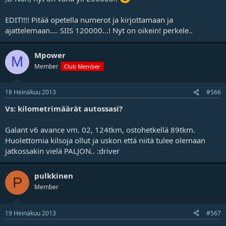
EDIT!!!! Pitää opetella numerot ja kirjottamaan ja
ajattelemaan.... SIIS 120000...! Nyt on oikein! perkele..
Mpower
M
Member
Club Member
18 Heinäkuu 2013
#566
Vs: kilometrimäärät autossasi?
Galant v6 avance vm. 02, 124tkm, ostohetkellä 89tkm.
Huolettomia kilsoja ollut ja uskon että niitä tulee olemaan
jatkossakin vielä PALJON.. :driver
pulkkinen
P
Member
19 Heinäkuu 2013
#567