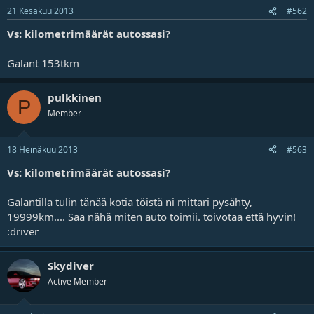
21 Kesäkuu 2013
#562
Vs: kilometrimäärät autossasi?
Galant 153tkm
pulkkinen
P
Member
18 Heinäkuu 2013
#563
Vs: kilometrimäärät autossasi?
Galantilla tulin tänää kotia töistä ni mittari pysähty,
19999km.... Saa nähä miten auto toimii. toivotaa että hyvin!
:driver
Skydiver
Active Member