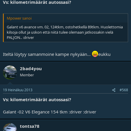
Vs: kilometrimäärät autossasi?
Mpower sanoi
Galant v6 avance vm. 02, 124tkm, ostohetkellä 89tkm. Huolettomia
kilsoja ollut ja uskon että niitä tulee olemaan jatkossakin vielä
PALJON.. :driver
Iteltä löytyy samanmoine kampe nykyään...
eukku
2bad4you
Member
19 Heinäkuu 2013
#568
Vs: kilometrimäärät autossasi?
Galant -02 V6 Elegance 154 tkm :driver :driver
tontsa78