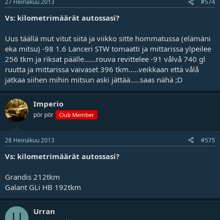
27 Heinäkuu 2013
#574
Vs: kilometrimäärät autossasi?
Uus täällä mut vitut siitä ja viikko sitte hommatussa (elämäni
eka mitsu) -98 1.6 Lanceri STW tomaatti ja mittarissa ylpeilee
256 tkm ja riksat päälle......rouva revittelee -91 vålvå 740 gl
ruutta ja mittarissa vaivaset 396 tkm.....veikkaan että vålå
jatkaa siihen mihin mitsun aski jättää.....saas nähä ;D
Imperio
pör pör
Club Member
28 Heinäkuu 2013
#575
Vs: kilometrimäärät autossasi?
Grandis 212tkm
Galant GLi HB 192tkm
Urran
U