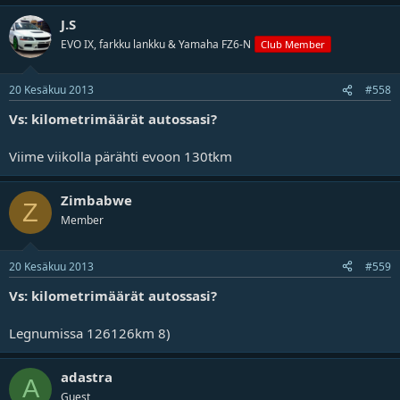
J.S
EVO IX, farkku lankku & Yamaha FZ6-N
Club Member
20 Kesäkuu 2013
#558
Vs: kilometrimäärät autossasi?
Viime viikolla pärähti evoon 130tkm
Zimbabwe
Z
Member
20 Kesäkuu 2013
#559
Vs: kilometrimäärät autossasi?
Legnumissa 126126km 8)
adastra
A
Guest