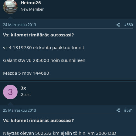
Heimo26
New Member
24 Marraskuu 2013
#580
Vs: kilometrimäärät autossasi?
vr-4 1319780 eli kohta paukkuu tonnit
Galant stw v6 285000 noin suunnilleen
Mazda 5 mpv 144680
3x
3
Guest
25 Marraskuu 2013
#581
Vs: kilometrimäärät autossasi?
Näyttäs olevan 502532 km ajelin töihin. Vm 2006 DID