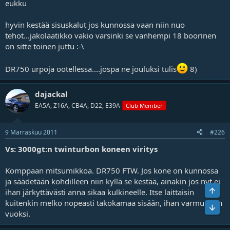
eukku
hyvin kestää sisuskalut jos kunnossa vaan niin nuo
tehot...jakolaatikko vakio varsinki se vanhempi 18 boorinen
on sitte toinen juttu :-\
DR750 urpoja ootellessa....jospa ne jouluksi tulis
8)
dajackal
EA5A, Z16A, CB4A, D22, E39A
Club Member
9 Marraskuu 2011
#226
Vs: 3000gt:n twinturbon koneen viritys
Komppaan mitsumikkoa. DR750 FTW. Jos kone on kunnossa
ja säädetään kohdilleen niin kyllä se kestää, ainakin jos nyt ei
Ylös
ihan järkyttävästi anna sikaa kulkineelle. Itse laittaisin
kuitenkin melko nopeasti takokamaa sisään, ihan varmuuden
Bot
vuoksi.