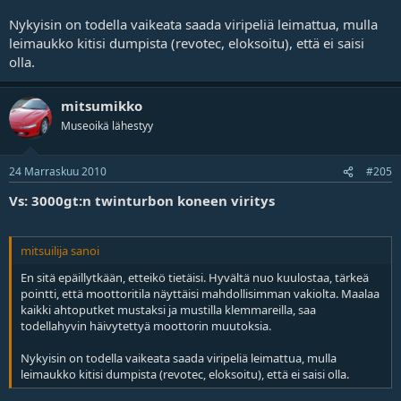
Nykyisin on todella vaikeata saada viripeliä leimattua, mulla
leimaukko kitisi dumpista (revotec, eloksoitu), että ei saisi
olla.
mitsumikko
Museoikä lähestyy
24 Marraskuu 2010
#205
Vs: 3000gt:n twinturbon koneen viritys
mitsuilija sanoi
En sitä epäillytkään, etteikö tietäisi. Hyvältä nuo kuulostaa, tärkeä
pointti, että moottoritila näyttäisi mahdollisimman vakiolta. Maalaa
kaikki ahtoputket mustaksi ja mustilla klemmareilla, saa
todellahyvin häivytettyä moottorin muutoksia.
Nykyisin on todella vaikeata saada viripeliä leimattua, mulla
leimaukko kitisi dumpista (revotec, eloksoitu), että ei saisi olla.