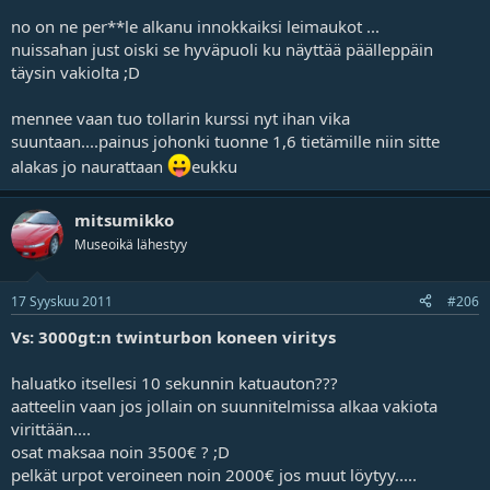
no on ne per**le alkanu innokkaiksi leimaukot ...
nuissahan just oiski se hyväpuoli ku näyttää päälleppäin
täysin vakiolta ;D
mennee vaan tuo tollarin kurssi nyt ihan vika
suuntaan....painus johonki tuonne 1,6 tietämille niin sitte
alakas jo naurattaan
eukku
mitsumikko
Museoikä lähestyy
17 Syyskuu 2011
#206
Vs: 3000gt:n twinturbon koneen viritys
haluatko itsellesi 10 sekunnin katuauton???
aatteelin vaan jos jollain on suunnitelmissa alkaa vakiota
virittään....
osat maksaa noin 3500€ ? ;D
pelkät urpot veroineen noin 2000€ jos muut löytyy.....