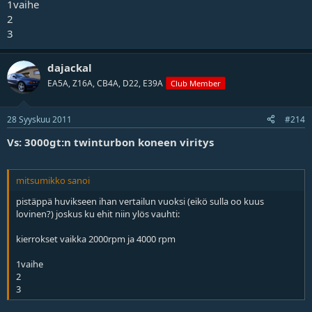
1vaihe
2
3
dajackal
EA5A, Z16A, CB4A, D22, E39A
Club Member
28 Syyskuu 2011
#214
Vs: 3000gt:n twinturbon koneen viritys
mitsumikko sanoi
pistäppä huvikseen ihan vertailun vuoksi (eikö sulla oo kuus
lovinen?) joskus ku ehit niin ylös vauhti:
kierrokset vaikka 2000rpm ja 4000 rpm
1vaihe
2
3