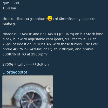
rpm 3500
j
a
1,58 bar
sitte ku rikastuu (rahoitun :
) ni tämmöset kyllä pakko
saaha ;D
"made 609 AWHP and 651 AWTQ (890Nm) on his Stock long
block, but with adjustable cam gears, 91 Stealth RT TT at
25psi of boost on PUMP GAS, with these turbos. Eric's car
broke 400ft/lb (542Nm) of TQ at 3100rpm, and brakes
600ft/lb of TQ at 3900rpm"
2700€ + tullit +++++Bolt on
Liitetiedostot