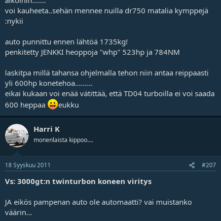
voi kauheeta..sehän mennee nuilla dr750 matalia kymppejä
:nykii
auto punnittu ennen lähtöä 1735kg!
penkitetty JENKKI heoppoja "whp" 523hp ja 784NM
laskitpa millä tahansa ohjelmalla tehon niin antaa reippaasti
yli 600hp konetehoa.........
eikai kukaan voi enää vätittää, että TD04 turboilla ei voi saada
600 heppaa
eukku
Harri K
monenlaista kippoo....
18 Syyskuu 2011
#207
Vs: 3000gt:n twinturbon koneen viritys
JA eikös pampenan auto ole automaatti? vai muistanko
väärin...