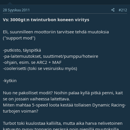
28 Syyskuu 2011
#212
Vs: 3000gt:n twinturbon koneen viritys
Eli, suunnilleen moottoriin tarvitsee tehdä muutoksia
("support mod")
-putkisto, täyspitkä
-pa-laitemuutokset, suuttimet/pumppu/hotwire
-ohjain, esim. se ARC2 + MAF
-coolerisetti (toki se vesiruisku myös)
-kytkin
Nuo ne pakolliset modit? Noihin palaa kyllä pitkä penni, kait
se on jossain vaiheessa laitettava.
Miten mahtaa 5-speed loota kestää tollaisen Dynamic Racing-
turbojen voiman?
Turbot toki kuulostaa kalliilta, mutta aika harva nelivetoinen
katuauto pysyy tonnarin perässä noin pienillä muutoksilla.