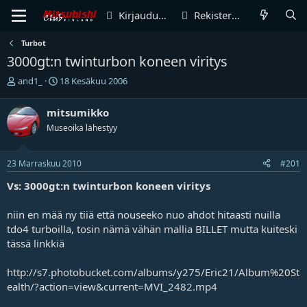
Kirjaudu sisään
Rekisteröidy
Turbot
3000gt:n twinturbon koneen viritys
V
A
and1_
18 Kesäkuu 2006
i
l
e
o
mitsumikko
s
i
Museoikä lähestyy
t
t
i
u
k
s
23 Marraskuu 2010
#201
e
p
t
ä
Vs: 3000gt:n twinturbon koneen viritys
j
i
u
v
niin en mää ny tiiä että nouseeko nuo ahdot hitaasti nuilla
n
ä
tdo4 turboilla, tosin nämä vähän mallia BILLET mutta kuiteski
a
m
l
ä
tässä linkkiä
o
ä
i
r
http://s7.photobucket.com/albums/y275/Eric21/Album%20St
t
ä
ealth/?action=view&current=MVI_2482.mp4
t
a