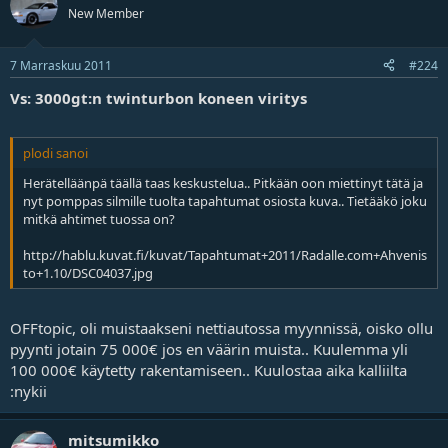
New Member
7 Marraskuu 2011
#224
Vs: 3000gt:n twinturbon koneen viritys
plodi sanoi
Herätelläänpä täällä taas keskustelua.. Pitkään oon miettinyt tätä ja
nyt pomppas silmille tuolta tapahtumat osiosta kuva.. Tietääkö joku
mitkä ahtimet tuossa on?
http://hablu.kuvat.fi/kuvat/Tapahtumat+2011/Radalle.com+Ahvenis
to+1.10/DSC04037.jpg
OFFtopic, oli muistaakseni nettiautossa myynnissä, oisko ollu
pyynti jotain 75 000€ jos en väärin muista.. Kuulemma yli
100 000€ käytetty rakentamiseen.. Kuulostaa aika kalliilta
:nykii
mitsumikko