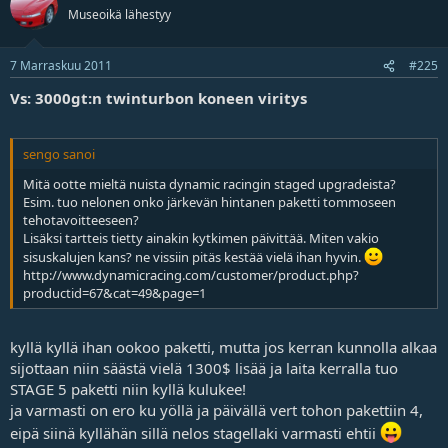
Museoikä lähestyy
7 Marraskuu 2011
#225
Vs: 3000gt:n twinturbon koneen viritys
sengo sanoi
Mitä ootte mieltä nuista dynamic racingin staged upgradeista?
Esim. tuo nelonen onko järkevän hintanen paketti tommoseen
tehotavoitteeseen?
Lisäksi tartteis tietty ainakin kytkimen päivittää. Miten vakio
sisuskalujen kans? ne vissiin pitäs kestää vielä ihan hyvin.
http://www.dynamicracing.com/customer/product.php?
productid=67&cat=49&page=1
kyllä kyllä ihan ookoo paketti, mutta jos kerran kunnolla alkaa
sijottaan niin säästä vielä 1300$ lisää ja laita kerralla tuo
STAGE 5 paketti niin kyllä kulukee!
ja varmasti on ero ku yöllä ja päivällä vert tohon pakettiin 4,
eipä siinä kyllähän sillä nelos stagellaki varmasti ehtii