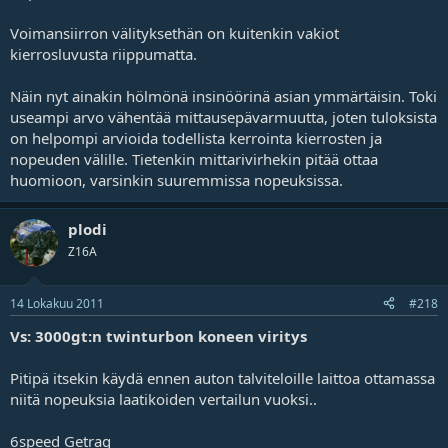
Voimansiirron välityksethän on kuitenkin vakiot
kierrosluvusta riippumatta.
Näin nyt ainakin hölmönä insinöörinä asian ymmärtäisin. Toki
useampi arvo vähentää mittausepävarmuutta, joten tuloksista
on helpompi arvioida todellista kerrointa kierrosten ja
nopeuden välille. Tietenkin mittarivirhekin pitää ottaa
huomioon, varsinkin suuremmissa nopeuksissa.
plodi
Z16A
14 Lokakuu 2011
#218
Vs: 3000gt:n twinturbon koneen viritys
Pitipä itsekin käydä ennen auton talviteloille laittoa ottamassa
niitä nopeuksia laatikoiden vertailun vuoksi..
6speed Getrag