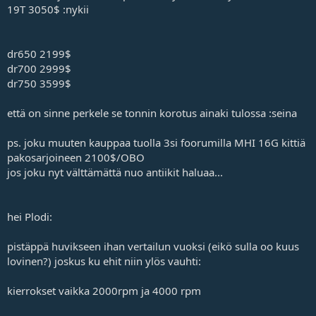
19T 3050$ :nykii
dr650 2199$
dr700 2999$
dr750 3599$
että on sinne perkele se tonnin korotus ainaki tulossa :seina
ps. joku muuten kauppaa tuolla 3si foorumilla MHI 16G kittiä
pakosarjoineen 2100$/OBO
jos joku nyt välttämättä nuo antiikit haluaa...
hei Plodi:
pistäppä huvikseen ihan vertailun vuoksi (eikö sulla oo kuus
lovinen?) joskus ku ehit niin ylös vauhti:
kierrokset vaikka 2000rpm ja 4000 rpm