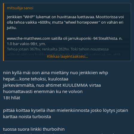
mitsuilija sanoi
Jenkkien "WHP" lukemat on huvittavaa luettavaa. Moottorissa voi
olla tehoa vaikka +600hv, mutta "wheel horsepower" on vähän eri
juttu.
www.the-matthews.com saitilla oli jarrukuponki -94 Stealthista. n.
1.0 bar vakio-9B:t, ym.
Tehoa jotain 367hv, renkailta 262hv. Toki tehon noustessa
voimansiirtoon hukkuu vähemmän, mutta aika utopiaa on, että
Klikkaa laajentaaksesi...
TD04-ahtimilla saataisiin ylipäätänsä 300hv/ahdin. Se on tiukassa 2.3
20V T5/R-volvoistakin, joissa on yleensä TD04HL-18T, niistä lähtee
lastulla/putkella jotain 300hv - moottorista (ei renkailta).
niin kyllä mäi oon aina mieltäny nuo jenkkiien whp
hepat....kone tehoksi, kuulostaa
Muutenkin jenkkien juttuihin voi suhtautua aika suurella
järkevämmältä, nuo ahtimet KUULEMMA virtaa
varauksella, niiden varttimailipaikat on sellaisia alamäki-Alastaroja.
huomattavasti enemmän ku ne volvon
Toki jenkit on tehneet nopeita autoja (maailman nopeimpiakin),
18t hllät
mutta "whp"-lukemat on aika epäilyttäviä.
Kuinka paljon moottorissa pitää olla poltergeistia, että renkailta
pittää koittaa kysellä ihan mielenkiinnosta josko löytys jotain
irtoaa 600hv?
karttaa noista turboista
Varmasti ihan pätevät ahtimet nuo on.
tuossa suora linkki thurboihin