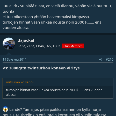
juu ei dr750 pitää tilata, en vielä tilannu, vähän vielä puuttuu,
tuohta
ei tuu oikeestaan yhtään halvemmaksi kimpassa.
turbojen hinnat vaan uhkaa nousta noin 2000$....... ens
vuoden alussa.
dajackal
EA5A, Z16A, CB4A, D22, E39A
Club Member
19 Syyskuu 2011
#210
Vs: 3000gt:n twinturbon koneen viritys
mitsumikko sanoi
turbojen hinnat vaan uhkaa nousta noin 2000$....... ens vuoden
alussa.
Lähde? Tämä jos pitää paikkansa niin on kyllä hurja
nousu. Muistelinkin että jotain korotusta oli vissiin tulossa,