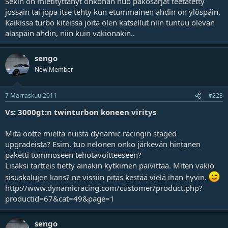
Sekin on mietityttänyt onkohan nuo pakosarjat teetätetty
jossain tai jopa itse tehty kun etummainen ahdin on ylöspäin.
Kaikissa turbo kiteissä joita olen katsellut niin tuntuu olevan
alaspäin ahdin, niin kuin vakionakin..
sengo
New Member
7 Marraskuu 2011
#223
Vs: 3000gt:n twinturbon koneen viritys
Mitä ootte mieltä nuista dynamic racingin staged
upgradeista? Esim. tuo nelonen onko järkevän hintanen
paketti tommoseen tehotavoitteeseen?
Lisäksi tartteis tietty ainakin kytkimen päivittää. Miten vakio
sisuskalujen kans? ne vissiin pitäs kestää vielä ihan hyvin.
http://www.dynamicracing.com/customer/product.php?
productid=67&cat=49&page=1
sengo