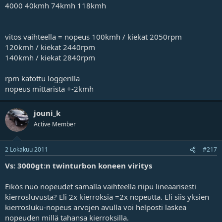
4000 40kmh 74kmh 118kmh
vitos vaihteella = nopeus 100kmh / kiekat 2050rpm
120kmh / kiekat 2440rpm
140kmh / kiekat 2840rpm
rpm katottu loggerilla
nopeus mittarista +-2kmh
jouni_k
Active Member
2 Lokakuu 2011
#217
Vs: 3000gt:n twinturbon koneen viritys
Eikös nuo nopeudet samalla vaihteella riipu lineaarisesti
kierrosluvusta? Eli 2x kierroksia =2x nopeutta. Eli siis yksien
kierrosluku-nopeus arvojen avulla voi helposti laskea
nopeuden millä tahansa kierroksilla.