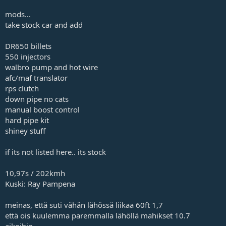
mods...
take stock car and add
DR650 billets
550 injectors
walbro pump and hot wire
afc/maf translator
rps clutch
down pipe no cats
manual boost control
hard pipe kit
shiney stuff
if its not listed here.. its stock
10,97s / 202kmh
Kuski: Ray Pampena
meinas, että suti vähän lähössä liikaa 60ft 1,7
että ois kuulemma paremmalla lähöllä mahikset 10.7
aikoihin.......