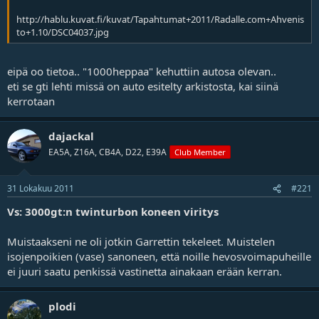
http://hablu.kuvat.fi/kuvat/Tapahtumat+2011/Radalle.com+Ahvenis
to+1.10/DSC04037.jpg
eipä oo tietoa.. "1000heppaa" kehuttiin autosa olevan..
eti se gti lehti missä on auto esitelty arkistosta, kai siinä
kerrotaan
dajackal
EA5A, Z16A, CB4A, D22, E39A
Club Member
31 Lokakuu 2011
#221
Vs: 3000gt:n twinturbon koneen viritys
Muistaakseni ne oli jotkin Garrettin tekeleet. Muistelen
isojenpoikien (vase) sanoneen, että noille hevosvoimapuheille
ei juuri saatu penkissä vastinetta ainakaan erään kerran.
plodi