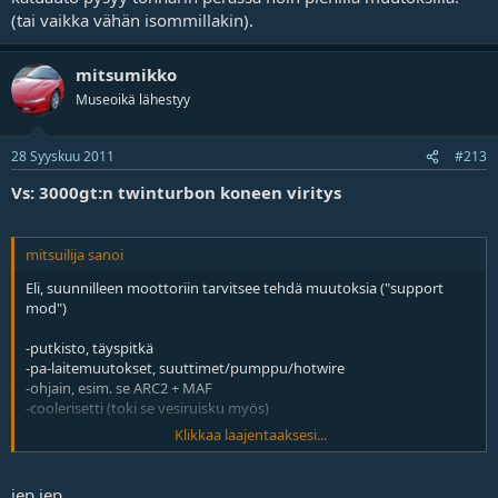
(tai vaikka vähän isommillakin).
mitsumikko
Museoikä lähestyy
28 Syyskuu 2011
#213
Vs: 3000gt:n twinturbon koneen viritys
mitsuilija sanoi
Eli, suunnilleen moottoriin tarvitsee tehdä muutoksia ("support
mod")
-putkisto, täyspitkä
-pa-laitemuutokset, suuttimet/pumppu/hotwire
-ohjain, esim. se ARC2 + MAF
-coolerisetti (toki se vesiruisku myös)
Klikkaa laajentaaksesi...
-kytkin
Nuo ne pakolliset modit? Noihin palaa kyllä pitkä penni, kait se on
jep jep.