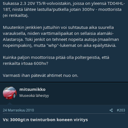
tiukassa 2.3 20V T5/R-volvoistakin, joissa on yleensä TD04HL-
18T, niistä lähtee lastulla/putkella jotain 300hv - moottorista
(ei renkailta).
Muutenkin jenkkien juttuihin voi suhtautua aika suurella
varauksella, niiden varttimailipaikat on sellaisia alamäki-
Alastaroja. Toki jenkit on tehneet nopeita autoja (maailman
nopeimpiakin), mutta "whp"-lukemat on aika epäilyttäviä.
Kuinka paljon moottorissa pitää olla poltergeistia, että
renkailta irtoaa 600hv?
Varmasti ihan pätevät ahtimet nuo on.
mitsumikko
Museoikä lähestyy
24 Marraskuu 2010
#203
Vs: 3000gt:n twinturbon koneen viritys