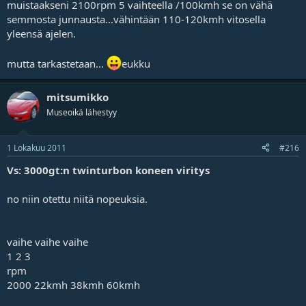
muistaakseni 2100rpm 5 vaihteella /100kmh se on vähä
semmosta junnausta...vähintään 110-120kmh vitosella
yleensä ajelen.
mutta tarkastetaan...
eukku
mitsumikko
Museoikä lähestyy
1 Lokakuu 2011
#216
Vs: 3000gt:n twinturbon koneen viritys
no niin otettu niitä nopeuksia.
vaihe vaihe vaihe
1 2 3
rpm
2000 22kmh 38kmh 60kmh