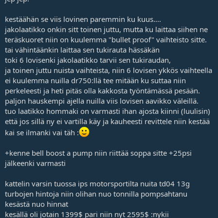
jossain vaiheessa laitettava.
Miten mahtaa 5-speed loota kestää tollaisen Dynamic Racing-
kestäähän se viis lovinen paremmin ku kuus....
turbojen voiman?
jakolaatikko onkin sitt toinen juttu, mutta ku laittaa siihen ne
teräskuoret niin on kuulemma "bullet proof" vaihteisto sitte.
Turbot toki kuulostaa kalliilta, mutta aika harva nelivetoinen
katuauto pysyy tonnarin perässä noin pienillä muutoksilla. (tai
tai vähintäänkin laittaa sen tukirauta hässäkän
vaikka vähän isommillakin).
toki 6 lovisenki jakolaatikko tarvii sen tukiraudan,
ja toinen juttu nuista vaihteista, niin 6 lovisen ykkös vaihteella
ei kuulemma nuilla dr750:llä tee mitään ku suttaa niin
perkeleesti ja heti pitäs olla kakkosta työntämässä pesään.
paljon hauskempi ajella nuilla viis lovisen aavikko väleillä.
tuo laatikko hommaki on varmasti ihan ajosta kiinni (luulisin)
että jos sillä ny ei vartilla käy ja kauheesti revittele niin kestää
kai se ilmanki vai täh :
+kenne bell boost a pump niin riittää soppa sitte +25psi
jälkeenki varmasti
kattelin varsin tuossa ips motorsportilta nuita td04 13g
turbojen hintoja niin olihan nuo tonnilla pompsahtanu
kesästä nuo hinnat
kesällä oli jotain 1399$ pari niin nyt 2595$ :nykii