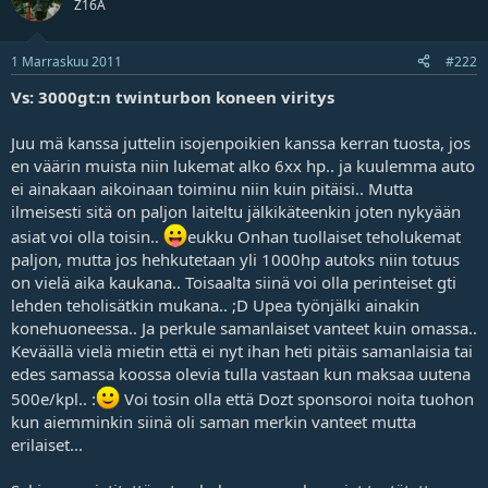
Z16A
1 Marraskuu 2011
#222
Vs: 3000gt:n twinturbon koneen viritys
Juu mä kanssa juttelin isojenpoikien kanssa kerran tuosta, jos
en väärin muista niin lukemat alko 6xx hp.. ja kuulemma auto
ei ainakaan aikoinaan toiminu niin kuin pitäisi.. Mutta
ilmeisesti sitä on paljon laiteltu jälkikäteenkin joten nykyään
asiat voi olla toisin..
eukku Onhan tuollaiset teholukemat
paljon, mutta jos hehkutetaan yli 1000hp autoks niin totuus
on vielä aika kaukana.. Toisaalta siinä voi olla perinteiset gti
lehden teholisätkin mukana.. ;D Upea työnjälki ainakin
konehuoneessa.. Ja perkule samanlaiset vanteet kuin omassa..
Keväällä vielä mietin että ei nyt ihan heti pitäis samanlaisia tai
edes samassa koossa olevia tulla vastaan kun maksaa uutena
500e/kpl.. :
Voi tosin olla että Dozt sponsoroi noita tuohon
kun aiemminkin siinä oli saman merkin vanteet mutta
erilaiset...