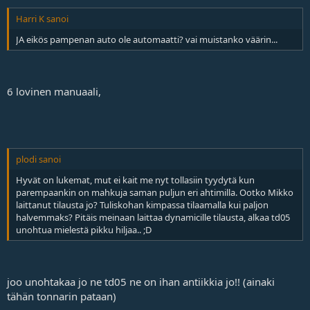
Harri K sanoi
JA eikös pampenan auto ole automaatti? vai muistanko väärin...
6 lovinen manuaali,
plodi sanoi
Hyvät on lukemat, mut ei kait me nyt tollasiin tyydytä kun
parempaankin on mahkuja saman puljun eri ahtimilla. Ootko Mikko
laittanut tilausta jo? Tuliskohan kimpassa tilaamalla kui paljon
halvemmaks? Pitäis meinaan laittaa dynamicille tilausta, alkaa td05
unohtua mielestä pikku hiljaa.. ;D
joo unohtakaa jo ne td05 ne on ihan antiikkia jo!! (ainaki
tähän tonnarin pataan)