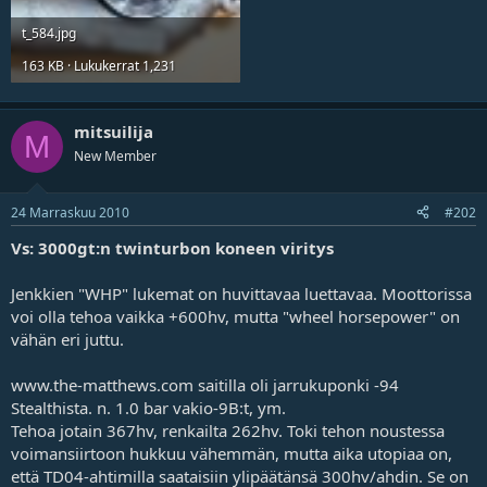
t_584.jpg
163 KB · Lukukerrat 1,231
mitsuilija
M
New Member
24 Marraskuu 2010
#202
Vs: 3000gt:n twinturbon koneen viritys
Jenkkien "WHP" lukemat on huvittavaa luettavaa. Moottorissa
voi olla tehoa vaikka +600hv, mutta "wheel horsepower" on
vähän eri juttu.
www.the-matthews.com saitilla oli jarrukuponki -94
Stealthista. n. 1.0 bar vakio-9B:t, ym.
Tehoa jotain 367hv, renkailta 262hv. Toki tehon noustessa
voimansiirtoon hukkuu vähemmän, mutta aika utopiaa on,
että TD04-ahtimilla saataisiin ylipäätänsä 300hv/ahdin. Se on