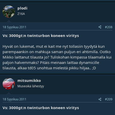
plodi
Z16A
18 Syyskuu 2011
#208
Vs: 3000gt:n twinturbon koneen viritys
Hyvät on lukemat, mut ei kait me nyt tollasiin tyydytä kun
parempaankin on mahkuja saman puljun eri ahtimilla. Ootko
Mikko laittanut tilausta jo? Tuliskohan kimpassa tilaamalla kui
paljon halvemmaks? Pitäis meinaan laittaa dynamicille
tilausta, alkaa td05 unohtua mielestä pikku hiljaa.. ;D
mitsumikko
Museoikä lähestyy
18 Syyskuu 2011
#209
Vs: 3000gt:n twinturbon koneen viritys