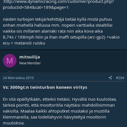
:http://www.dynamicracing.com/customer/product.php?
productid=584&cat=189&page=1
näiden turbojen tekijä/kehittäjä tietää kyllä mistä puhuu
onhan miehellä hallussa mm. nopein varttiaika stealtilla:
vaikka ois millanen alamäki rata niin aika kova aika
8,74s / 168mph Niin ja ihan maffi setupilla (arc-gp2) +vakio
ecu + metanoli ruisku
mitsuilija
M
New Member
24 Marraskuu 2010
#204
Vs: 3000gt:n twinturbon koneen viritys
En sitä epäillytkään, etteikö tietäisi. Hyvältä nuo kuulostaa,
tärkeä pointti, että moottoritila näyttäisi mahdollisimman
vakiolta. Maalaa kaikki ahtoputket mustaksi ja mustilla
klemmareilla, saa todellahyvin häivytettyä moottorin
muutoksia.