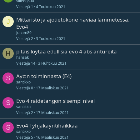
villeeg800
Viestejä
1
4 Toukokuu 2021
Mittaristo ja ajotietokone häviää lämmetessä.
J
Evo4
Juham89
Viestejä
2
3 Toukokuu 2021
pitäis löytää edullisia evo 4 abs antureita
H
hansak
Viestejä
14
3 Huhtikuu 2021
Ayc:n toiminnasta (E4)
S
santikko
Viestejä
0
17 Maaliskuu 2021
Evo 4 raidetangon sisempi nivel
S
santikko
Viestejä
2
17 Maaliskuu 2021
Evo4 Tyhjäkäyntihäikkää
S
santikko
Viestejä
5
16 Maaliskuu 2021