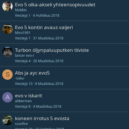
Evo 5 olka-akseli yhteensopivuudet
Mobbis
Viestejä
1
6 Huhtikuu 2018
Evo 5 kontin avaus vaijeri
Miro1991
Viestejä
1
31 Maaliskuu 2018
Turbon öljynpaluuputken tiiviste
lancer evo-r
Viestejä
4
26 Maaliskuu 2018
Abs ja ayc evo5
S
-saku-
Viestejä
10
8 Maaliskuu 2018
evo v iskarit
A
abberman
Viestejä
8
4 Maaliskuu 2018
koneen irrotus 5 evosta
ssonfire