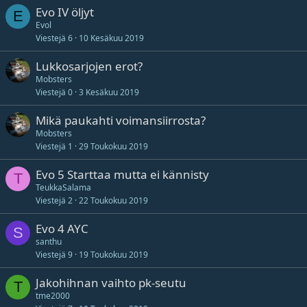
Evo IV öljyt
E
Evol
Viestejä
6
10 Kesäkuu 2019
Lukkosarjojen erot?
Mobsters
Viestejä
0
3 Kesäkuu 2019
Mikä paukahti voimansiirrosta?
Mobsters
Viestejä
1
29 Toukokuu 2019
Evo 5 Starttaa mutta ei kännisty
T
TeukkaSalama
Viestejä
2
22 Toukokuu 2019
Evo 4 AYC
S
santhu
Viestejä
9
19 Toukokuu 2019
Jakohihnan vaihto pk-seutu
T
tme2000