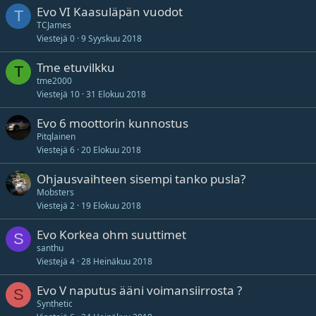
Evo VI Kaasuläpän vuodot
T
TCJames
Viestejä
0
9 Syyskuu 2018
Tme etuvilkku
T
tme2000
Viestejä
10
31 Elokuu 2018
Evo 6 moottorin kunnostus
Pitqlainen
Viestejä
6
20 Elokuu 2018
Ohjausvaihteen sisempi tanko pusla?
Mobsters
Viestejä
2
19 Elokuu 2018
Evo Korkea ohm suuttimet
S
santhu
Viestejä
4
28 Heinäkuu 2018
Evo V naputus ääni voimansiirrosta ?
S
Synthetic