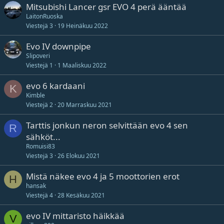
Mitsubishi Lancer gsr EVO 4 perä ääntää
LaitonRuoska
Viestejä
3
19 Heinäkuu 2022
Evo IV downpipe
Slipoveri
Viestejä
1
1 Maaliskuu 2022
evo 6 kardaani
K
Kimble
Viestejä
2
20 Marraskuu 2021
Tarttis jonkun neron selvittään evo 4 sen
R
sähköt...
Romuisi83
Viestejä
3
26 Elokuu 2021
Mistä näkee evo 4 ja 5 moottorien erot
H
hansak
Viestejä
4
28 Kesäkuu 2021
evo IV mittaristo häikkää
V