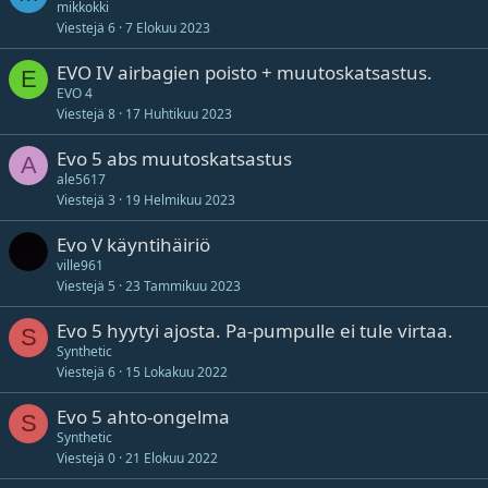
mikkokki
Viestejä
6
7 Elokuu 2023
EVO IV airbagien poisto + muutoskatsastus.
E
EVO 4
Viestejä
8
17 Huhtikuu 2023
Evo 5 abs muutoskatsastus
A
ale5617
Viestejä
3
19 Helmikuu 2023
Evo V käyntihäiriö
ville961
Viestejä
5
23 Tammikuu 2023
Evo 5 hyytyi ajosta. Pa-pumpulle ei tule virtaa.
S
Synthetic
Viestejä
6
15 Lokakuu 2022
Evo 5 ahto-ongelma
S
Synthetic
Viestejä
0
21 Elokuu 2022