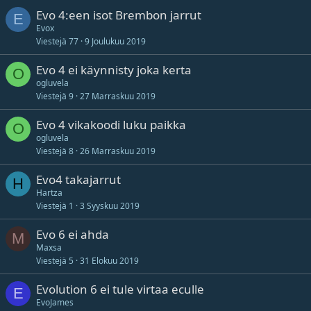
Evo 4:een isot Brembon jarrut
E
Evox
Viestejä
77
9 Joulukuu 2019
Evo 4 ei käynnisty joka kerta
O
ogluvela
Viestejä
9
27 Marraskuu 2019
Evo 4 vikakoodi luku paikka
O
ogluvela
Viestejä
8
26 Marraskuu 2019
Evo4 takajarrut
H
Hartza
Viestejä
1
3 Syyskuu 2019
Evo 6 ei ahda
M
Maxsa
Viestejä
5
31 Elokuu 2019
Evolution 6 ei tule virtaa eculle
E
EvoJames