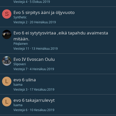
Viestejä
4
5 Elokuu 2019
Evo 5 sirpitys ääni ja öljyvuoto
S
Synthetic
Viestejä
2
20 Heinäkuu 2019
Evo 6 ei sytytysvirtaa ,eikä tapahdu avaimesta
mitään.
Pitqlainen
Viestejä
11
13 Heinäkuu 2019
Evo IV Evoscan Oulu
Slipoveri
Viestejä
7
4 Heinäkuu 2019
evo 6 ulina
L
luama
Viestejä
3
17 Kesäkuu 2019
evo 6 takajarrulevyt
L
luama
Viestejä
6
10 Kesäkuu 2019