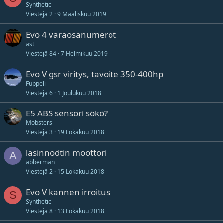
Synthetic
Viestejä
2
9 Maaliskuu 2019
Evo 4 varaosanumerot
ast
Viestejä
84
7 Helmikuu 2019
Evo V gsr viritys, tavoite 350-400hp
Fuppeli
Viestejä
6
1 Joulukuu 2018
E5 ABS sensori sökö?
Mobsters
Viestejä
3
19 Lokakuu 2018
lasinnodtin moottori
A
abberman
Viestejä
2
15 Lokakuu 2018
Evo V kannen irroitus
S
Synthetic
Viestejä
8
13 Lokakuu 2018