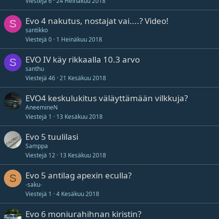
Viestejä
6
24 Heinäkuu 2018
Evo 4 nakutus, nostajat vai....? Video!
S
santikko
Viestejä
0
1 Heinäkuu 2018
EVO IV käy rikkaalla 10.3 arvo
S
santhu
Viestejä
46
21 Kesäkuu 2018
EVO4 keskulukitus väläyttämään vilkkuja?
AneemineN
Viestejä
1
13 Kesäkuu 2018
Evo 5 tuulilasi
Samppa
Viestejä
12
13 Kesäkuu 2018
Evo 5 antilag apexin eculla?
S
-saku-
Viestejä
1
4 Kesäkuu 2018
Evo 6 moniurahihnan kiristin?