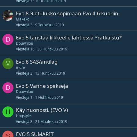
Viestejä
7
10 Toukokuu 2019
Evo 8-9 etulukko sopimaan Evo 4-6 kuoriin
Makeko
Viestejä
3
9 Toukokuu 2019
Evo 5 täristää liikkeelle lähtiessä *ratkaistu*
D
Douwnlou
Viestejä
16
30 Huhtikuu 2019
Evo 6 SAS/antilag
M
mure
Viestejä
3
13 Huhtikuu 2019
Evo 5 Vanne speksejä
D
Douwnlou
Viestejä
1
1 Huhtikuu 2019
Käy huonosti. (EVO V)
H
Hogstyle
Viestejä
8
21 Maaliskuu 2019
EVO 5 SUMARIT
S