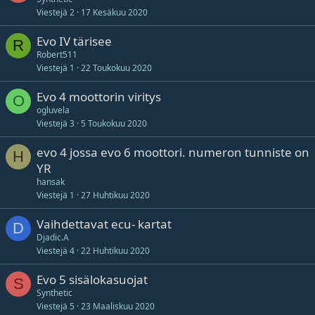
Viestejä
2
17 Kesäkuu 2020
Evo IV tärisee
R
Robert511
Viestejä
1
22 Toukokuu 2020
Evo 4 moottorin viritys
O
ogluvela
Viestejä
3
5 Toukokuu 2020
evo 4 jossa evo 6 moottori. numeron tunniste on
H
YR
hansak
Viestejä
1
27 Huhtikuu 2020
Vaihdettavat ecu- kartat
D
Djadic.A
Viestejä
4
22 Huhtikuu 2020
Evo 5 sisälokasuojat
S
Synthetic
Viestejä
5
23 Maaliskuu 2020