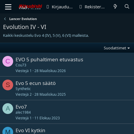
Kirjaudu sisään
Rekisteröidy
Lancer Evolution
Evolution IV - VI
Kaikki keskustelu Evo 4 (IV), 5 (V), 6 (VI) malleista.
Suodattimet
EVO 5 puhaltimen etuvastus
C
Cou73
Viestejä
1
28 Maaliskuu 2026
Evo 5 ecun säätö
S
Synthetic
Viestejä
2
28 Maaliskuu 2025
Evo7
A
alec1984
Viestejä
1
11 Elokuu 2023
Evo VI kytkin
M