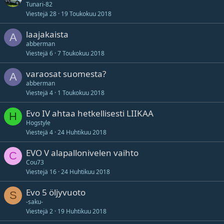
Tunari-82
Viestejä
28
19 Toukokuu 2018
laajakaista
A
abberman
Viestejä
6
7 Toukokuu 2018
varaosat suomesta?
A
abberman
Viestejä
4
1 Toukokuu 2018
Evo IV ahtaa hetkellisesti LIIKAA
H
Hogstyle
Viestejä
4
24 Huhtikuu 2018
EVO V alapallonivelen vaihto
C
Cou73
Viestejä
16
24 Huhtikuu 2018
Evo 5 öljyvuoto
S
-saku-
Viestejä
2
19 Huhtikuu 2018