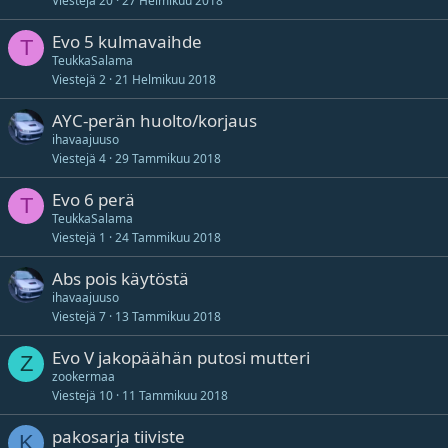
Viestejä
20
27 Helmikuu 2018
Evo 5 kulmavaihde
T
TeukkaSalama
Viestejä
2
21 Helmikuu 2018
AYC-perän huolto/korjaus
ihavaajuuso
Viestejä
4
29 Tammikuu 2018
Evo 6 perä
T
TeukkaSalama
Viestejä
1
24 Tammikuu 2018
Abs pois käytöstä
ihavaajuuso
Viestejä
7
13 Tammikuu 2018
Evo V jakopäähän putosi mutteri
Z
zookermaa
Viestejä
10
11 Tammikuu 2018
pakosarja tiiviste
K