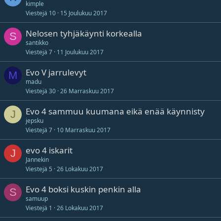
kimple
Viestejä
10
15 Joulukuu 2017
Nelosen tyhjäkäynti korkealla
S
santikko
Viestejä
7
11 Joulukuu 2017
Evo V jarrulevyt
M
madu
Viestejä
30
26 Marraskuu 2017
Evo 4 sammuu kuumana eikä enää käynnisty
J
jepsku
Viestejä
7
10 Marraskuu 2017
evo 4 iskarit
J
Jannekin
Viestejä
5
26 Lokakuu 2017
Evo 4 boksi kuskin penkin alla
S
samuup
Viestejä
1
26 Lokakuu 2017