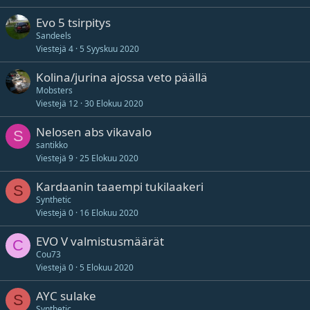
Evo 5 tsirpitys
Sandeels
Viestejä
4
5 Syyskuu 2020
Kolina/jurina ajossa veto päällä
Mobsters
Viestejä
12
30 Elokuu 2020
Nelosen abs vikavalo
S
santikko
Viestejä
9
25 Elokuu 2020
Kardaanin taaempi tukilaakeri
S
Synthetic
Viestejä
0
16 Elokuu 2020
EVO V valmistusmäärät
C
Cou73
Viestejä
0
5 Elokuu 2020
AYC sulake
S
Synthetic