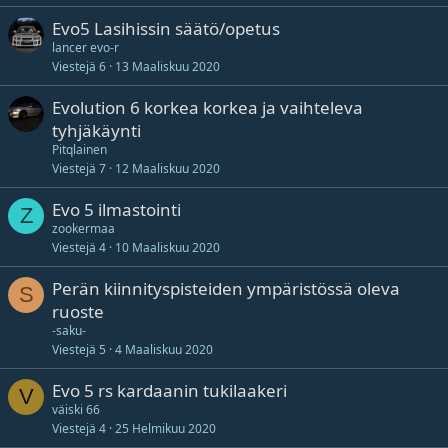
Evo5 Lasihissin säätö/opetus
lancer evo-r
Viestejä
6
13 Maaliskuu 2020
Evolution 6 korkea korkea ja vaihteleva
tyhjäkäynti
Pitqlainen
Viestejä
7
12 Maaliskuu 2020
Evo 5 ilmastointi
Z
zookermaa
Viestejä
4
10 Maaliskuu 2020
Perän kiinnityspisteiden ympäristössä oleva
S
ruoste
-saku-
Viestejä
5
4 Maaliskuu 2020
Evo 5 rs kardaanin tukilaakeri
V
väiski 66
Viestejä
4
25 Helmikuu 2020